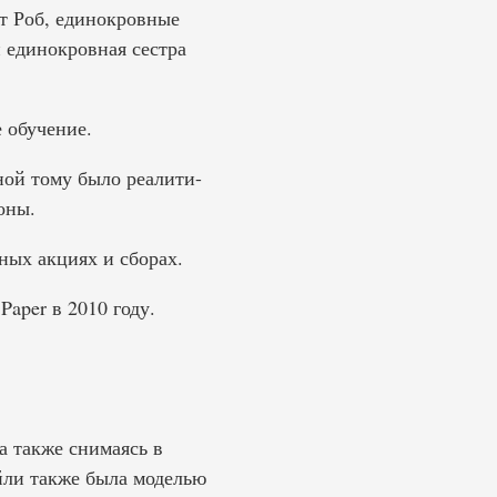
т Роб, единокровные
 единокровная сестра
 обучение.
ной тому было реалити-
оны.
ных акциях и сборах.
Paper в 2010 году.
а также снимаясь в
йли также была моделью