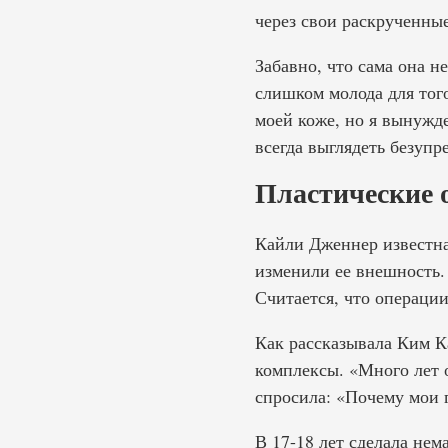
через свои раскрученны
Забавно, что сама она н
слишком молода для тог
моей коже, но я вынужд
всегда выглядеть безуп
Пластические 
Кайли Дженнер известна
изменили ее внешность.
Считается, что операци
Как рассказывала Ким К
комплексы. «Много лет о
спросила: «Почему мои 
В 17-18 лет сделала нем