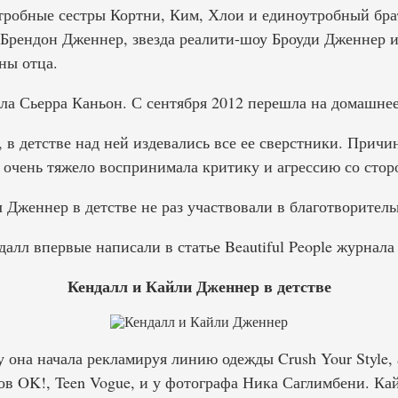
утробные сестры Кортни, Ким, Хлои и единоутробный бра
 Брендон Дженнер, звезда реалити-шоу Броуди Дженнер и
ны отца.
а Сьерра Каньон. С сентября 2012 перешла на домашнее
 в детстве над ней издевались все ее сверстники. Причи
 очень тяжело воспринимала критику и агрессию со стор
 Дженнер в детстве не раз участвовали в благотворитель
алл впервые написали в статье Beautiful People журнала 
Кендалл и Кайли Дженнер в детстве
она начала рекламируя линию одежды Crush Your Style, 
ов OK!, Teen Vogue, и у фотографа Ника Саглимбени. Ка