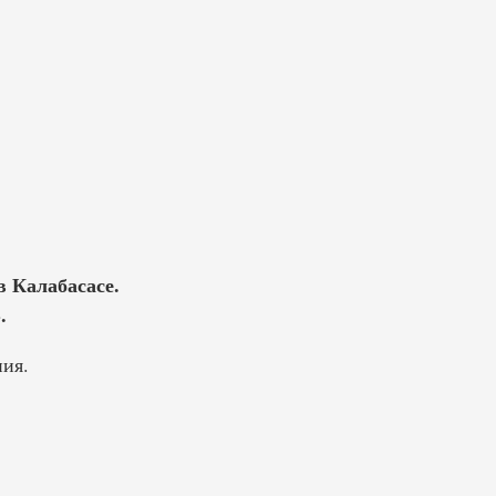
в Калабасасе.
.
ния.