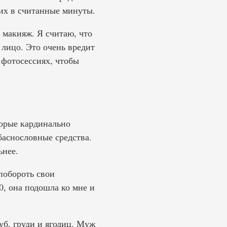
их в считанные минуты.
й макияж. Я считаю, что
 лицо. Это очень вредит
 фотосессиях, чтобы
торые кардинально
баснословные средства.
ьнее.
побороть свои
0, она подошла ко мне и
уб, груди и ягодиц. Муж