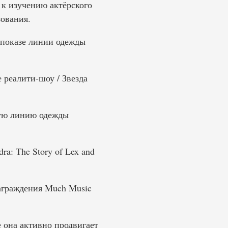
 к изучению актёрского
зования.
 показе линии одежды
 реалити-шоу / Звезда
ную линию одежды
ra: The Story of Lex and
аграждения Much Music
е она активно продвигает