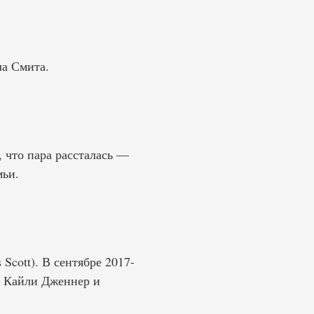
ла Смита.
, что пара рассталась —
мьи.
Scott). В сентябре 2017-
да Кайли Дженнер и