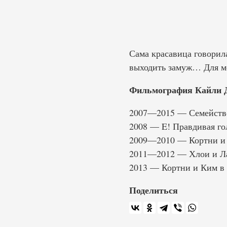
Сама красавица говорила
выходить замуж… Для ме
Фильмография Кайли 
2007—2015 — Семейство 
2008 — E! Правдивая гол
2009—2010 — Кортни и Х
2011—2012 — Хлои и Ла
2013 — Кортни и Ким в 
Поделиться