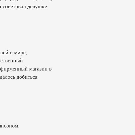
и советовал девушке
шей в мире,
обственный
й фирменный магазин в
удалось добиться
мпсоном.