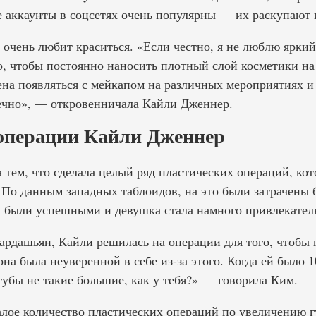
е аккаунты в соцсетях очень популярны — их раскупают 
е очень любит краситься. «Если честно, я не люблю ярки
о, чтобы постоянно наносить плотный слой косметики на
ена появляться с мейкапом на различных мероприятиях и
речно», — откровенничала Кайли Дженнер.
операции Кайли Дженнер
 тем, что сделала целый ряд пластических операций, ко
 По данным западных таблоидов, на это были затрачены 
и были успешными и девушка стала намного привлекател
ардашьян, Кайли решилась на операции для того, чтобы 
на была неуверенной в себе из-за этого. Когда ей было 1
губы не такие большие, как у тебя?» — говорила Ким.
алое количество пластических операций по увеличению г