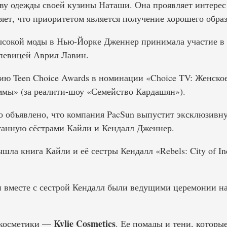
ву одежды своей кузины Наташи. Она проявляет интерес
ляет, что приоритетом является получение хорошего обра
высокой моды в Нью-Йорке Дженнер принимала участие в
певицей Аврил Лавин.
ию Teen Choice Awards в номинации «Choice TV: Женское
ммы» (за реалити-шоу «Семейство Кардашян»).
ло объявлено, что компания PacSun выпустит эксклюзив
отанную сёстрами Кайли и Кендалл Дженнер.
шла книга Кайли и её сестры Кендалл «Rebels: City of Ind
и вместе с сестрой Кендалл были ведущими церемонии н
Kylie Cosmetics
 косметики —
. Ее помады и тени, которы