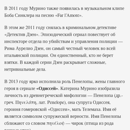
В 2011 году Мурино также появилась в музыкальном клипе
Боба Синклера на песню «Far l’Amore».
В этом же 2011 году снялась в криминальном детективе
«Детектив Дзен». Эпизодический сериал повествует об
инспекторе отдела по убийствам и управления полиции —
Рима Аурелио Дзен, он самый честный человек во всей
итальянской полиции. Он единственный, кто не берет
взятки. В каждой серии Дзен раскрывает сложные,
нетривиальные дела.
В 2013 году ярко исполнила роль Пенелопы, жены главного
«Одиссей»
героя в сериале
. Катерина Мурино изобразила
личность из древнегреческой мифологии — Пенелопа (др.-
греч. Πηνελόπη, лат. Penelope), она супруга Одиссея,
героиня гомеровской «Одиссеи», мать Телемаха. Имя её
является символом супружеской верности. Имя Пенелопы
сближают со словом πηνέλοψ — чирок (птица из рода
речных уток).