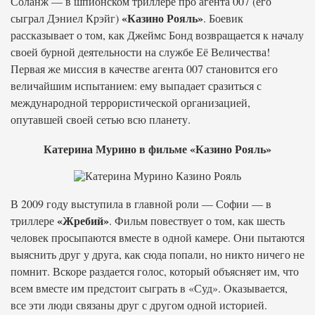
Соланж — в шпионском триллере про агента 007 (его
«Казино Рояль»
сыграл Дэниел Крэйг)
. Боевик
рассказывает о том, как Джеймс Бонд возвращается к началу
своей бурной деятельности на службе Её Величества!
Первая же миссия в качестве агента 007 становится его
величайшим испытанием: ему выпадает сразиться с
международной террористической организацией,
опутавшей своей сетью всю планету.
Катерина Мурино в фильме «Казино Рояль»
В 2009 году выступила в главной роли — Софии — в
«Жребий»
триллере
. Фильм повествует о том, как шесть
человек просыпаются вместе в одной камере. Они пытаются
выяснить друг у друга, как сюда попали, но никто ничего не
помнит. Вскоре раздается голос, который объясняет им, что
всем вместе им предстоит сыграть в «Суд». Оказывается,
все эти люди связаны друг с другом одной историей.