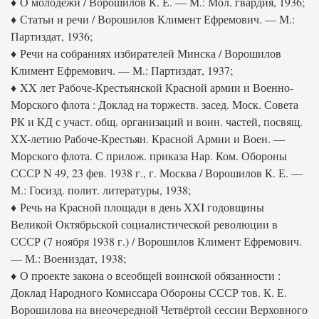
♦ О молодёжи / Ворошилов К. Е. — М.: Мол. гвардия, 1936;
♦ Статьи и речи / Ворошилов Климент Ефремович. — М.:
Партиздат, 1936;
♦ Речи на собраниях избирателей Минска / Ворошилов
Климент Ефремович. — М.: Партиздат, 1937;
♦ XX лет Рабоче-Крестьянской Красной армии и Военно-
Морского флота : Доклад на торжеств. засед. Моск. Совета
РК и КД с участ. общ. организаций и воин. частей, посвящ.
XX-летию Рабоче-Крестьян. Красной Армии и Воен. —
Морского флота. С прилож. приказа Нар. Ком. Обороны
СССР N 49, 23 фев. 1938 г., г. Москва / Ворошилов К. Е. —
М.: Госизд. полит. литературы, 1938;
♦ Речь на Красной площади в день XXI годовщины
Великой Октябрьской социалистической революции в
СССР (7 ноября 1938 г.) / Ворошилов Климент Ефремович.
— М.: Воениздат, 1938;
♦ О проекте закона о всеобщей воинской обязанности :
Доклад Народного Комиссара Обороны СССР тов. К. Е.
Ворошилова на внеочередной Четвёртой сессии Верховного