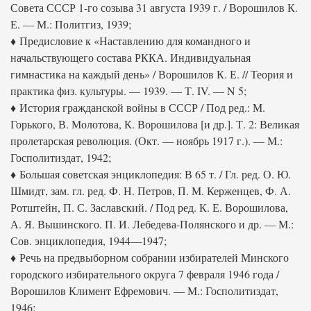
Совета СССР 1-го созыва 31 августа 1939 г. / Ворошилов К.
Е. — М.: Политгиз, 1939;
♦ Предисловие к «Наставлению для командного и
начальствующего состава РККА. Индивидуальная
гимнастика на каждый день» / Ворошилов К. Е. // Теория и
практика физ. культуры. — 1939. — Т. IV. — N 5;
♦ История гражданской войны в СССР / Под ред.: М.
Горького, В. Молотова, К. Ворошилова [и др.]. Т. 2: Великая
пролетарская революция. (Окт. — ноябрь 1917 г.). — М.:
Госполитиздат, 1942;
♦ Большая советская энциклопедия: В 65 т. / Гл. ред. О. Ю.
Шмидт, зам. гл. ред. Ф. Н. Петров, П. М. Керженцев, Ф. А.
Ротштейн, П. С. Заславский. / Под ред. К. Е. Ворошилова,
А. Я. Вышинского. П. И. Лебедева-Полянского и др. — М.:
Сов. энциклопедия, 1944—1947;
♦ Речь на предвыборном собрании избирателей Минского
городского избирательного округа 7 февраля 1946 года /
Ворошилов Климент Ефремович. — М.: Госполитиздат,
1946;