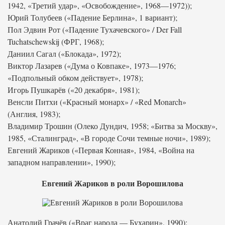
1942, «Третий удар», «Освобождение», 1968—1972));
Юрий Толубеев («Падение Берлина», 1 вариант);
Пол Эдвин Рот («Падение Тухачевского» / Der Fall
Tuchatschewskij (ФРГ, 1968);
Даниил Сагал («Блокада», 1972);
Виктор Лазарев («Дума о Ковпаке», 1973—1976;
«Подпольный обком действует», 1978);
Игорь Пушкарёв («20 декабря», 1981);
Венсли Питхи («Красный монарх» / «Red Monarch»
(Англия, 1983);
Владимир Трошин (Олеко Дундич, 1958; «Битва за Москву»,
1985, «Сталинград», «В городе Сочи темные ночи», 1989);
Евгений Жариков («Первая Конная», 1984, «Война на
западном направлении», 1990);
Евгений Жариков в роли Ворошилова
Анатолий Грачёв («Враг народа — Бухарин», 1990);