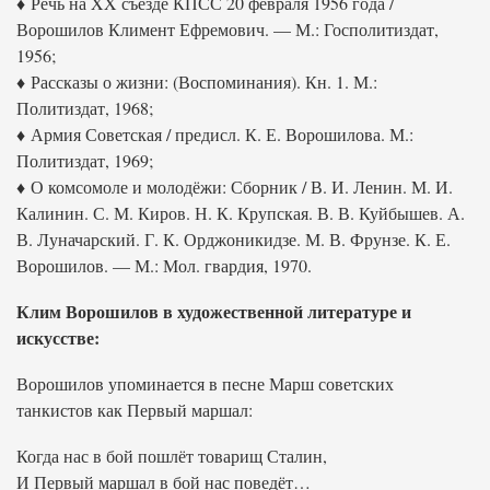
♦ Речь на XX съезде КПСС 20 февраля 1956 года /
Ворошилов Климент Ефремович. — М.: Госполитиздат,
1956;
♦ Рассказы о жизни: (Воспоминания). Кн. 1. М.:
Политиздат, 1968;
♦ Армия Советская / предисл. К. Е. Ворошилова. М.:
Политиздат, 1969;
♦ О комсомоле и молодёжи: Сборник / В. И. Ленин. М. И.
Калинин. С. М. Киров. Н. К. Крупская. В. В. Куйбышев. А.
В. Луначарский. Г. К. Орджоникидзе. М. В. Фрунзе. К. Е.
Ворошилов. — М.: Мол. гвардия, 1970.
Клим Ворошилов в художественной литературе и
искусстве:
Ворошилов упоминается в песне Марш советских
танкистов как Первый маршал:
Когда нас в бой пошлёт товарищ Сталин,
И Первый маршал в бой нас поведёт…