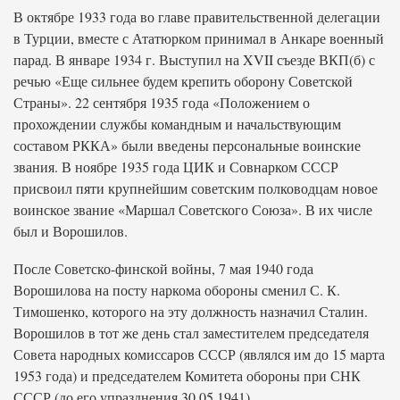
В октябре 1933 года во главе правительственной делегации
в Турции, вместе с Ататюрком принимал в Анкаре военный
парад. В январе 1934 г. Выступил на XVII съезде ВКП(б) с
речью «Еще сильнее будем крепить оборону Советской
Страны». 22 сентября 1935 года «Положением о
прохождении службы командным и начальствующим
составом РККА» были введены персональные воинские
звания. В ноябре 1935 года ЦИК и Совнарком СССР
присвоил пяти крупнейшим советским полководцам новое
воинское звание «Маршал Советского Союза». В их числе
был и Ворошилов.
После Советско-финской войны, 7 мая 1940 года
Ворошилова на посту наркома обороны сменил С. К.
Тимошенко, которого на эту должность назначил Сталин.
Ворошилов в тот же день стал заместителем председателя
Совета народных комиссаров СССР (являлся им до 15 марта
1953 года) и председателем Комитета обороны при СНК
СССР (до его упразднения 30.05.1941).