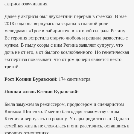
актриса озвучивания.
Далее у актрисы был двухлетний перерыв в съемках. В мае
2018 года она вернулась на экраны в главной роли
мелодрамы «Трое в лабиринте», в которой сыграла Регину.
Ее героиня встретила старую любовь и решила развестись с
мужем. В пылу ссоры с ним Регина заявляет супругу, что
дочь не от его, а от былого возлюбленного. Но генетическая
экспертиза показывает, что отцом дочери является некто
третий.
Рост Ксении Буравской:
174 сантиметра.
Личная жизнь Ксении Буравской:
Была замужем за режиссером, продюсером и сценаристом
Климом Шипенко. Именно благодаря знакомству с ним
Ксения и вернулась на родину. У пары родился сын. Однако
семейная жизнь не сложилась и они расстались, оставшись в
хороших отношениях.