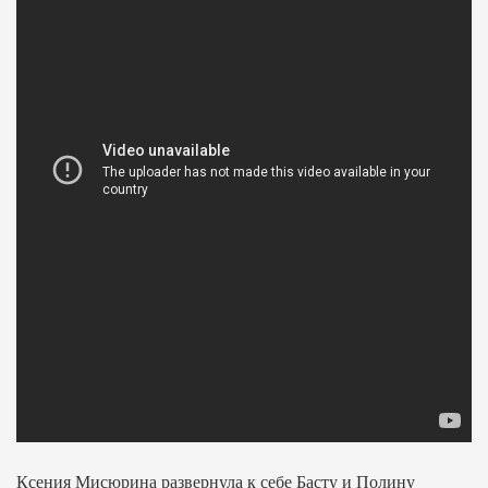
Ксения Мисюрина развернула к себе Басту и Полину