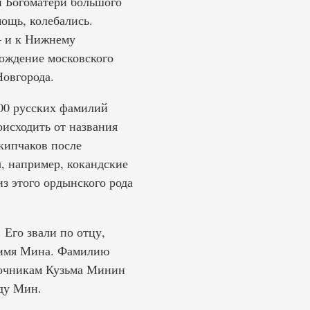
й Богоматери большого
ощь, колебались.
— и к Нижнему
ождение московского
Новгорода.
500 русских фамилий
исходить от названия
кипчаков после
, например, кокандские
з этого ордынского рода
Его звали по отцу,
 имя Мина. Фамилию
точникам Кузьма Минин
ду Мин.