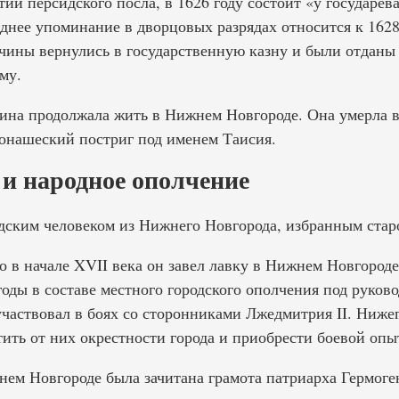
ии персидского посла, в 1626 году состоит «у государев
днее упоминание в дворцовых разрядах относится к 1628
чины вернулись в государственную казну и были отданы
му.
на продолжала жить в Нижнем Новгороде. Она умерла вс
онашеский постриг под именем Таисия.
и народное ополчение
ским человеком из Нижнего Новгорода, избранным стар
о в начале XVII века он завел лавку в Нижнем Новгороде
годы в составе местного городского ополчения под руков
частвовал в боях со сторонниками Лжедмитрия II. Нижег
ить от них окрестности города и приобрести боевой опы
нем Новгороде была зачитана грамота патриарха Гермоге