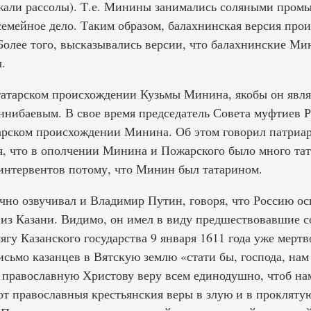
али рассолы). Т.е. Минины занимались соляными промы
 семейное дело. Таким образом, балахнинская версия п
 Более того, высказывались версии, что балахнинские М
.
татарском происхождении Кузьмы Минина, якобы он явл
ибаевым. В свое время председатель Совета муфтиев Р
арском происхождении Минина. Об этом говорил патриар
ая, что в ополчении Минина и Пожарского было много та
интервентов потому, что Минин был татарином.
чно озвучивал и Владимир Путин, говоря, что Россию о
из Казани. Видимо, он имел в виду предшествовавшие с
гу Казанского государства 9 января 1611 года уже мерт
исьмо казанцев в Вятскую землю «стати бы, господа, на
 православную Христову веру всем единодушно, чтоб н
 от православныя крестьянския веры в злую и в прокляту