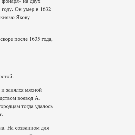
а фонаря» на двух
 году. Он умер в 1632
 князю Якову
коре после 1635 года,
остой.
 и занялся мясной
одством воевод А.
ородцам тогда удалось
т.
на. На созванном для