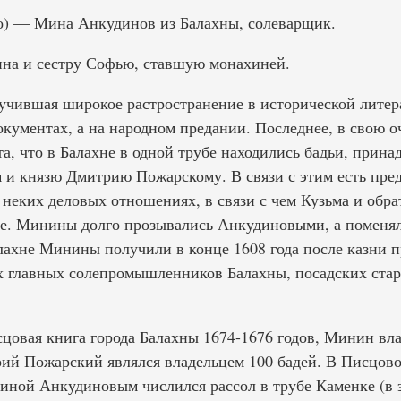
о) — Мина Анкудинов из Балахны, солеварщик.
на и сестру Софью, ставшую монахиней.
лучившая широкое растространение в исторической литер
окументах, а на народном предании. Последнее, в свою оч
та, что в Балахне в одной трубе находились бадьи, прин
и князю Дмитрию Пожарскому. В связи с этим есть пре
неких деловых отношениях, в связи с чем Кузьма и обра
ие. Минины долго прозывались Анкудиновыми, а поменя
ахне Минины получили в конце 1608 года после казни 
 главных солепромышленников Балахны, посадских стар
сцовая книга города Балахны 1674-1676 годов, Минин вл
рий Пожарский являлся владельцем 100 бадей. В Писцово
Миной Анкудиновым числился рассол в трубе Каменке (в 