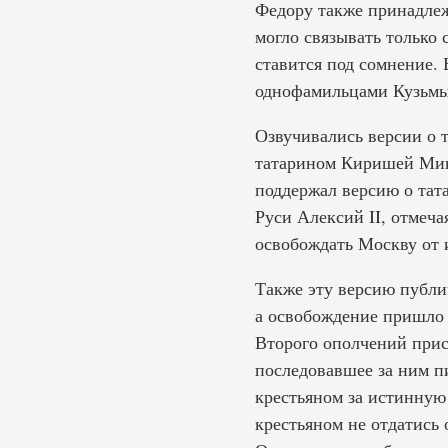
Федору также принадлеж
могло связывать только
ставится под сомнение.
однофамильцами Кузьмы
Озвучивались версии о 
татарином Киришей Минн
поддержал версию о тат
Руси Алексий II, отмеч
освобождать Москву от 
Также эту версию публи
а освобождение пришло 
Второго ополчений прися
последовавшее за ним п
крестьяном за истинную
крестьяном не отдатись