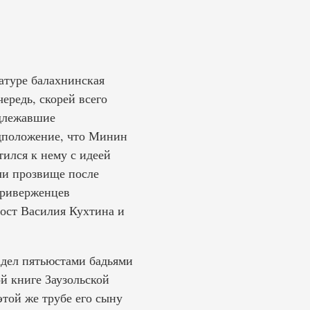
атуре балахнинская
ередь, скорей всего
адлежавшие
дположение, что Минин
тился к нему с идеей
ли прозвище после
приверженцев
ост Василия Кухтина и
адел пятьюстами бадьями
й книге Заузольской
этой же трубе его сыну