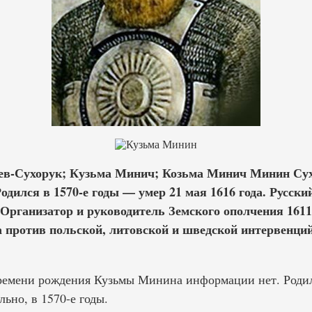
ев-Сухорук; Кузьма Минич; Козьма Минич Минин Су
одился в 1570-е годы — умер 21 мая 1616 года. Русски
Организатор и руководитель Земского ополчения 1611-
а против польской, литовской и шведской интервенций
ремени рождения Кузьмы Минина информации нет. Родил
ьно, в 1570-е годы.