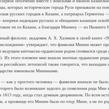
 Первое ополчение вместе с войсками и иконой казанско
цы, которых исторические города Руси призывали на пом
изыв русских городов к Казани, а патриарха Гермогена 
— вопреки надеждам русских и обещанию казанцев освоб
-такие не из Казани, а благодаря Минину — из Нижнего 
еный-филолог, академик А. Х. Халиков в своей книге «
роисхождения» утверждает, что фамилия Минин может про
л ведущим кипчакско-ордынским родом (появился среди 
я). Из этого племени мин вышли знатные ордынские роды
и российских летописей также говорится, что выходцев и
дарстве именовали Миниными.
 — как у простого человека — фамилии вначале не было. 
торого было возникшее задолго до появления рода Мин
 1613 году, когда стал думным дворянином. По всем ис
и, а прозвище его Минин было по отцу Мине, а не по ро