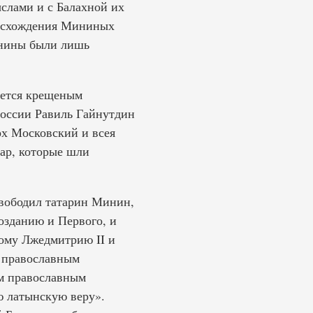
слами и с Балахной их
роисхождения Мининых
инины были лишь
яется крещеным
оссии Равиль Гайнутдин
х Московский и всея
тар, которые шли
свободил татарин Минин,
озданию и Первого, и
вому Лжедмитрию II и
м православным
ам православным
ю латынскую веру».