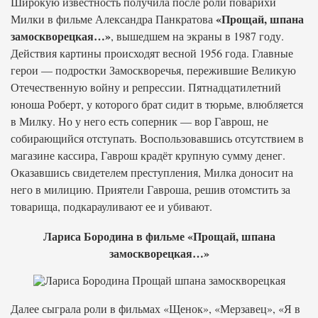
Широкую известность получила после роли поварихи
«Прощай, шпана
Милки в фильме Александра Панкратова
замоскворецкая…»
, вышедшем на экраны в 1987 году.
Действия картины происходят весной 1956 года. Главные
герои — подростки Замоскворечья, пережившие Великую
Отечественную войну и репрессии. Пятнадцатилетний
юноша Роберт, у которого брат сидит в тюрьме, влюбляется
в Милку. Но у него есть соперник — вор Гаврош, не
собирающийся отступать. Воспользовавшись отсутствием в
магазине кассира, Гаврош крадёт крупную сумму денег.
Оказавшись свидетелем преступления, Милка доносит на
него в милицию. Приятели Гавроша, решив отомстить за
товарища, подкарауливают ее и убивают.
Лариса Бородина в фильме «Прощай, шпана
замоскворецкая…»
Далее сыграла роли в фильмах «Щенок», «Мерзавец», «Я в