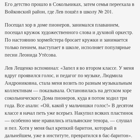
Его детство прошло в Сокольниках, затем семья переехала в
Войковский район, где Лев пошёл в школу № 201.
Посещал хор в доме пионеров, занимался плаванием,
посещал кружок художественного слова и духовой оркестр.
По настоянию хормейстера бросает кружки и занимается
только пением, выступает в школе, исполняет популярные
песни Леонида Утёсова.
Лев Лещенко вспоминал: «Запел я во втором классе. У меня
вдруг проявился голос, и педагог по музыке, Людмила
Андрониковна, стала меня возить по разным музыкальным
коллективам — показывала. Остановилась на детском хоре
сокольнического Дома пионеров, куда я потом ходил три
года. Все ахали: «Ой, какой у мальчишки голос!» В десятом
классе я начал петь уже всерьез. Накупил всяких пластинок
— особенно мне нравились итальянские тенора, — слушал
и пел. Хотя у меня был крепкий баритон, который в
дальнейшем, уже в институте, превратился в бас-баритон».