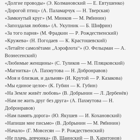
«Долгие проводы» (Э. Колмановский — Е. Евтушенко)
«Дорогой птиц» (А. Паламарчук — Н. Тверская)
«Замкнутый круг» (М. Минков — М. Рябинин)
«Запоздалая любовь» (А. Укупник — Б. Шифрин)
«За того парня» (М. Фрадкин — Р. Рождественский)
«Кружева» (Н. Погодаев — К. Крастошевский)
«Летайте самолётами „Аэрофлота“» (О. Фельцман — А.
Вознесенский)
«Любимые женщины» (С. Туликов — М. Пляцковский)
«Магнитка» (А. Пахмутова — Н. Добронравов)
«Моя и близкая, и дальняя» (И. Крутой — Р. Казакова)
«Мы единое целое» (К. Губин — К. Губин)
«На Земле живёт любовь» (В. Добрынин — Л. Дербенёв)
«Нам не жить друг без друга» (А. Пахмутова — Н.
Добронравов)
«Нам память дорога» (Ю. Якушев — И. Кохановский)
«Напиши мне письмо» (В. Добрынин — М. Рябинин)
«Начало» (Г. Мовсесян — Р. Рождественский)
«Не плачь, девчонка» (В. Шаинский — В. Харитонов)