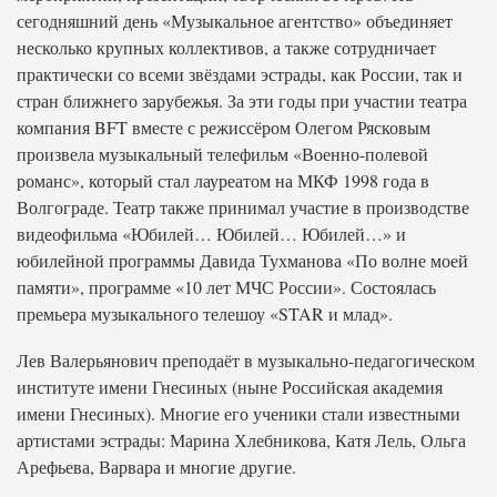
сегодняшний день «Музыкальное агентство» объединяет
несколько крупных коллективов, а также сотрудничает
практически со всеми звёздами эстрады, как России, так и
стран ближнего зарубежья. За эти годы при участии театра
компания BFT вместе с режиссёром Олегом Рясковым
произвела музыкальный телефильм «Военно-полевой
романс», который стал лауреатом на МКФ 1998 года в
Волгограде. Театр также принимал участие в производстве
видеофильма «Юбилей… Юбилей… Юбилей…» и
юбилейной программы Давида Тухманова «По волне моей
памяти», программе «10 лет МЧС России». Состоялась
премьера музыкального телешоу «STAR и млад».
Лев Валерьянович преподаёт в музыкально-педагогическом
институте имени Гнесиных (ныне Российская академия
имени Гнесиных). Многие его ученики стали известными
артистами эстрады: Марина Хлебникова, Катя Лель, Ольга
Арефьева, Варвара и многие другие.