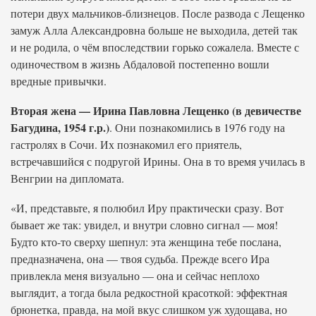
потери двух мальчиков-близнецов. После развода с Лещенко
замуж Алла Александровна больше не выходила, детей так
и не родила, о чём впоследствии горько сожалела. Вместе с
одиночеством в жизнь Абдаловой постепенно вошли
вредные привычки.
Вторая жена — Ирина Павловна Лещенко (в девичестве
Багудина, 1954 г.р.)
. Они познакомились в 1976 году на
гастролях в Сочи. Их познакомил его приятель,
встречавшийся с подругой Ирины. Она в то время училась в
Венгрии на дипломата.
«И, представьте, я полюбил Иру практически сразу. Вот
бывает же так: увидел, и внутри словно сигнал — моя!
Будто кто-то сверху шепнул: эта женщина тебе послана,
предназначена, она — твоя судьба. Прежде всего Ира
привлекла меня визуально — она и сейчас неплохо
выглядит, а тогда была редкостной красоткой: эффектная
брюнетка, правда, на мой вкус слишком уж худощава, но