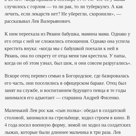
случилось с горлом — то ли рак, то ли туберкулез. А как
лечить, если лекарств нет? Не уберегли, схоронили», —
рассказывал Лев Валерьянович.
К ним переехала из Рязани бабушка, мамина мама. Однако у
его отца с ней не сложились отношения. Однако она успела
крестить внука: «когда мы с бабушкой поехали к ней в
Рязань, она по секрету от отца меня там крестила. У папы,
когда он об этом узнал, был шок, и они совсем разругались».
Вскоре отец перевез семью в Богородское, где базировалась
его часть, они поселились в офицерском бараке. Отец был
занят на службе, и воспитанием будущего певца в те годы
занимался его адъютант — старшина Андрей Фисенко.
Маленький Лев рос как «сын полка»: обедал в солдатской
столовой, занимался на стрельбище, ходил строем в кино. В
4 года носил военную форму, зимой он ходил на солдатских
лыжах, которые были длиннее мальчика в три раза. Лев