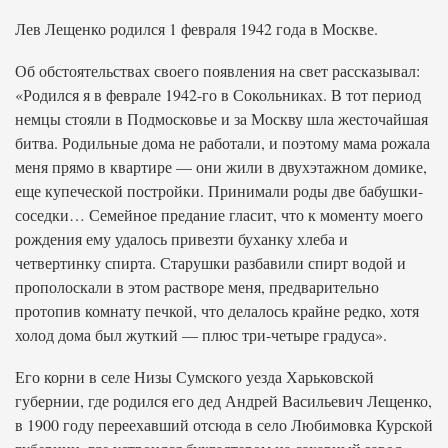
Лев Лещенко родился 1 февраля 1942 года в Москве.
Об обстоятельствах своего появления на свет рассказывал:
«Родился я в феврале 1942-го в Сокольниках. В тот период
немцы стояли в Подмосковье и за Москву шла жесточайшая
битва. Родильные дома не работали, и поэтому мама рожала
меня прямо в квартире — они жили в двухэтажном домике,
еще купеческой постройки. Принимали роды две бабушки-
соседки… Семейное предание гласит, что к моменту моего
рождения ему удалось привезти буханку хлеба и
четвертинку спирта. Старушки разбавили спирт водой и
прополоскали в этом растворе меня, предварительно
протопив комнату печкой, что делалось крайне редко, хотя
холод дома был жуткий — плюс три-четыре градуса».
Его корни в селе Низы Сумского уезда Харьковской
губернии, где родился его дед Андрей Васильевич Лещенко,
в 1900 году переехавший отсюда в село Любимовка Курской