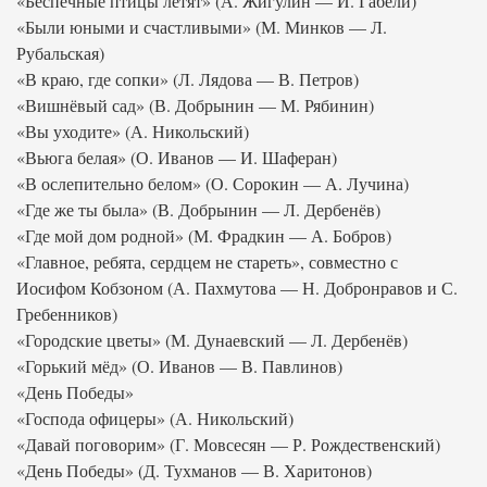
«Беспечные птицы летят» (А. Жигулин — И. Габели)
«Были юными и счастливыми» (М. Минков — Л.
Рубальская)
«В краю, где сопки» (Л. Лядова — В. Петров)
«Вишнёвый сад» (В. Добрынин — М. Рябинин)
«Вы уходите» (А. Никольский)
«Вьюга белая» (О. Иванов — И. Шаферан)
«В ослепительно белом» (О. Сорокин — А. Лучина)
«Где же ты была» (В. Добрынин — Л. Дербенёв)
«Где мой дом родной» (М. Фрадкин — А. Бобров)
«Главное, ребята, сердцем не стареть», совместно с
Иосифом Кобзоном (А. Пахмутова — Н. Добронравов и С.
Гребенников)
«Городские цветы» (М. Дунаевский — Л. Дербенёв)
«Горький мёд» (О. Иванов — В. Павлинов)
«День Победы»
«Господа офицеры» (А. Никольский)
«Давай поговорим» (Г. Мовсесян — Р. Рождественский)
«День Победы» (Д. Тухманов — В. Харитонов)