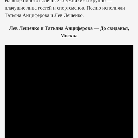
На видео многотысячные «Лужники» и крупно —
плачущие лица гостей и спортсменов. Песню исполняли
Татьяна Анциферова и Лев Лещенко.
Лев Лещенко и Татьяна Анциферова — До свиданья,
Москва