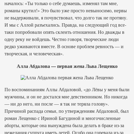
началось: «Ты только о себе думаешь, изменял там мне,
романы крутил!» Это было уже просто невыносимо, нервы
не выдерживали, я почувствовал, что долго так не протяну.
И мы с Аллой разъехались. Правда, на следующий год все-
таки попробовали опять склеить отношения. Но дважды в
одну реку не войдешь. Честно говоря, творческие люди
редко уживаются вместе. В основе проблем ревность — и
творческая, и человеческая».
Алла Абдалова — первая жена Льва Лещенко
По воспоминаниям Аллы Абдаловой, «до Лёвы у меня были
мужчины, и он не достался мне девственником. Но никогда
— ни до него, ни после — я так не теряла голову».
Причиной распада семьи, по утверждениям Абдаловой, был
роман Лещенко с Ириной Багудиной и многочисленные
аборты, которые она вынуждена была делать в браке из-за
нежелания супруга иметь детей. Особо она горевала из-за