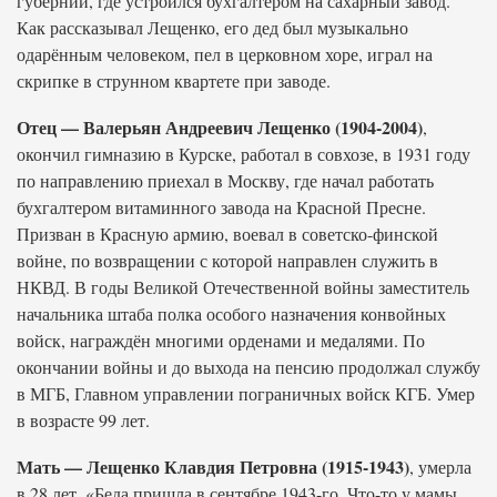
губернии, где устроился бухгалтером на сахарный завод.
Как рассказывал Лещенко, его дед был музыкально
одарённым человеком, пел в церковном хоре, играл на
скрипке в струнном квартете при заводе.
Отец — Валерьян Андреевич Лещенко (1904-2004)
,
окончил гимназию в Курске, работал в совхозе, в 1931 году
по направлению приехал в Москву, где начал работать
бухгалтером витаминного завода на Красной Пресне.
Призван в Красную армию, воевал в советско-финской
войне, по возвращении с которой направлен служить в
НКВД. В годы Великой Отечественной войны заместитель
начальника штаба полка особого назначения конвойных
войск, награждён многими орденами и медалями. По
окончании войны и до выхода на пенсию продолжал службу
в МГБ, Главном управлении пограничных войск КГБ. Умер
в возрасте 99 лет.
Мать — Лещенко Клавдия Петровна (1915-1943)
, умерла
в 28 лет. «Беда пришла в сентябре 1943-го. Что-то у мамы