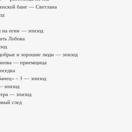
енской бане — Светлана
од
 на огни — эпизод
ать Лобова
зод
добрые и хорошие люди — эпизод
ванова — приемщица
оседка
анец» – 3 — эпизод
— эпизод
тера — эпизод
овый след