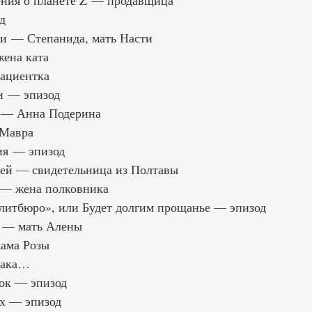
ения о планете Z — продавщица
д
и — Степанида, мать Насти
ена ката
ациентка
и — эпизод
 — Анна Подерина
Мавра
ия — эпизод
цей — свидетельница из Полтавы
 — жена полковника
литбюро», или Будет долгим прощанье — эпизод
 — мать Алены
мама Розы
бака…
ок — эпизод
х — эпизод