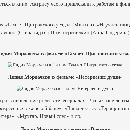
аться в кино. Актрису часто привлекали к работам в фил
ах «Гамлет Щигровского уезда» (Минхен), «Научись танц
 души» (Степанида), «Плач перепёлки» (Анна Подерина)
идия Мордачева в фильме «Гамлет Щигровского уезд
Лидия Мордачева в фильме «Нетерпение души»
играть небольшие роли в телесериалах. В ее активе лен
скресенье в женской бане», «Ваша честь», «Террористка
яйтера», «Мухтар. Новый след» и др.
Лидия Мордачева в сериале «Вокзал»