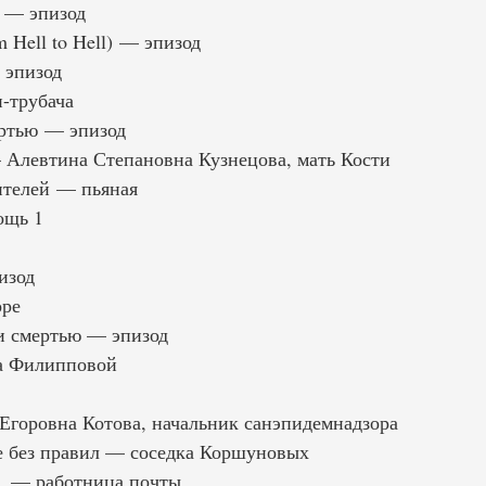
 — эпизод
 Hell to Hell) — эпизод
 эпизод
-трубача
ертью — эпизод
Алевтина Степановна Кузнецова, мать Кости
ителей — пьяная
ощь 1
изод
оре
 смертью — эпизод
а Филипповой
горовна Котова, начальник санэпидемнадзора
 без правил — соседка Коршуновых
… — работница почты