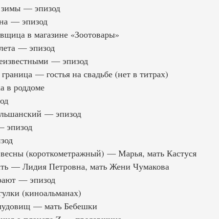
 зимы — эпизод
на — эпизод
вщица в магазине «Зоотовары»
лета — эпизод
неизвестными — эпизод
граница — гостья на свадьбе (нет в титрах)
а в роддоме
од
льшанский — эпизод
— эпизод
зод
 весны (короткометражный) — Марья, мать Кастуся
ать — Лидия Петровна, мать Жени Чумакова
рают — эпизод
улки (киноальманах)
 чудовищ — мать Бебешки