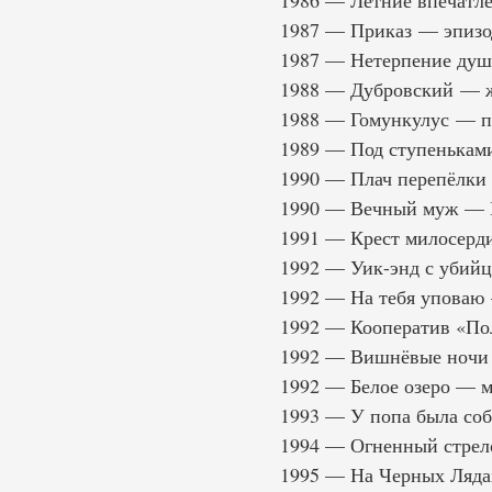
1986 — Летние впечатл
1987 — Приказ — эпизо
1987 — Нетерпение душ
1988 — Дубровский — ж
1988 — Гомункулус — п
1989 — Под ступенькам
1990 — Плач перепёлки
1990 — Вечный муж — 
1991 — Крест милосерд
1992 — Уик-энд с убий
1992 — На тебя уповаю
1992 — Кооператив «По
1992 — Вишнёвые ночи
1992 — Белое озеро — 
1993 — У попа была со
1994 — Огненный стрел
1995 — На Черных Ляда