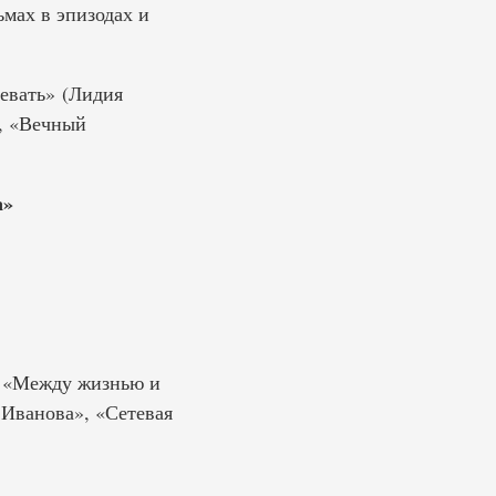
ьмах в эпизодах и
евать» (Лидия
, «Вечный
а»
ты «Между жизнью и
 Иванова», «Сетевая