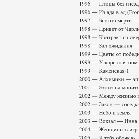
1996 — Птицы без гнёзд
1996 — Из ада в ад (From
1997 — Бег от смерти —
1998 — Привет от Чарли
1998 — Контракт со см
1998 — Зал ожидания — 
1999 — Цветы от побед
1999 — Ускоренная пом
1999 — Каменская-1
2000 — Алхимики — эп
2001 — Эскиз на монит
2002 — Между жизнью и
2002 — Закон — соседк
2003 — Небо и земля
2003 — Вокзал — Инна Е
2004 — Женщины в игре
2005 — Я тебя обожаю