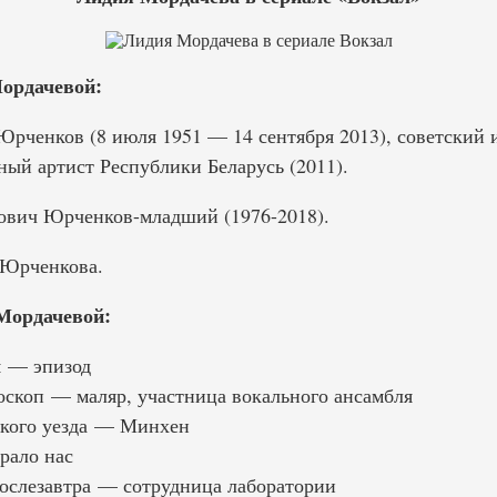
ордачевой:
ченков (8 июля 1951 — 14 сентября 2013), советский и
ный артист Республики Беларусь (2011).
ович Юрченков-младший (1976-2018).
 Юрченкова.
Мордачевой:
я — эпизод
скоп — маляр, участница вокального ансамбля
кого уезда — Минхен
рало нас
ослезавтра — сотрудница лаборатории