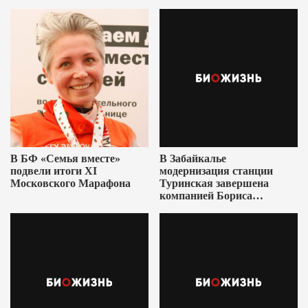
В БФ «Семья вместе»
В Забайкалье
подвели итоги XI
модернизация станции
Московского Марафона
Туринская завершена
компанией Бориса
Ушеровича