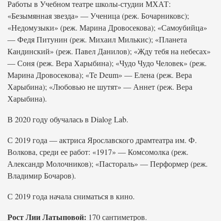
Работы в Учебном театре школы-студии МХАТ:
«Безымянная звезда» — Ученица (реж. Бочарниковс);
«Недомузыки» (реж. Марина Дровосекова); «Самоубийца»
— Федя Питунин (реж. Михаил Милькис); «Планета
Кандинский» (реж. Павел Данилов); «Жду тебя на небесах»
— Соня (реж. Вера Харыбина); «Чудо Чудо Человек» (реж.
Марина Дровосекова); «Te Deum» — Елена (реж. Вера
Харыбина); «Любовью не шутят» — Аннет (реж. Вера
Харыбина).
В 2020 году обучалась в Dialog Lab.
С 2019 года — актриса Ярославского драмтеатра им. Ф.
Волкова, среди ее работ: «1917» — Комсомолка (реж.
Александр Молочников); «Пастораль» — Перформер (реж.
Владимир Бочаров).
С 2019 года начала сниматься в кино.
Рост Лии Латыповой:
170 сантиметров.