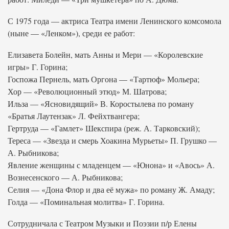
С 1975 года — актриса Театра имени Ленинского комсомола
(ныне — «Ленком»), среди ее работ:
Елизавета Болейн, мать Анны и Мери — «Королевские
игры» Г. Горина;
Госпожа Пернель, мать Оргона — «Тартюф» Мольера;
Хор — «Революционный этюд» М. Шатрова;
Ильза — «Ясновидящий» В. Коростылева по роману
«Братья Лаутензак» Л. Фейхтвангера;
Гертруда — «Гамлет» Шекспира (реж. А. Тарковский);
Тереса — «Звезда и смерь Хоакина Мурьеты» П. Грушко —
А. Рыбникова;
Явление женщины с младенцем — «Юнона» и «Авось» А.
Вознесенского — А. Рыбникова;
Селия — «Дона Флор и два её мужа» по роману Ж. Амаду;
Голда — «Поминальная молитва» Г. Горина.
Сотрудничала с Театром Музыки и Поэзии п/р Елены