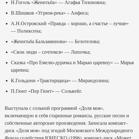
Н.Гоголь «Женитьба» — Агафья Тихоновна;
В.Шишков «Угрюм-река» – Анфиса;
А.Н.Островский «Правда – хорошо, а счастье – лучше»
— Поликсена;
«Женитьба Бальзаминова» — Белотелова;
«Свои люди – сочтемся» — Липочка;
Сказка «Про Емелю-дурачка и Марью царевну» — Марья
царевна;
К.Гольдони «Трактирщица» — Мирандолина;
П.Гюнт «Пер Гюнт» — Сольвейг.
Выступала с сольной программой «Доля моя»,
включающую в себя старинные романсы, русские песни и
собственные авторские произведения. Записала компакт–
диск «Доля моя» под эгидой Московского Международного
Фонда содействия ЮНЕСКО (1996), компакт-диск «Может,