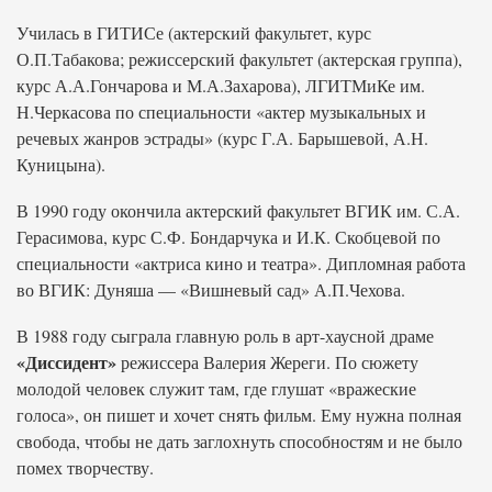
Училась в ГИТИСе (актерский факультет, курс
О.П.Табакова; режиссерский факультет (актерская группа),
курс А.А.Гончарова и М.А.Захарова), ЛГИТМиКе им.
Н.Черкасова по специальности «актер музыкальных и
речевых жанров эстрады» (курс Г.А. Барышевой, А.Н.
Куницына).
В 1990 году окончила актерский факультет ВГИК им. С.А.
Герасимова, курс С.Ф. Бондарчука и И.К. Скобцевой по
специальности «актриса кино и театра». Дипломная работа
во ВГИК: Дуняша — «Вишневый сад» А.П.Чехова.
В 1988 году сыграла главную роль в арт-хаусной драме
«Диссидент»
режиссера Валерия Жереги. По сюжету
молодой человек служит там, где глушат «вражеские
голоса», он пишет и хочет снять фильм. Ему нужна полная
свобода, чтобы не дать заглохнуть способностям и не было
помех творчеству.