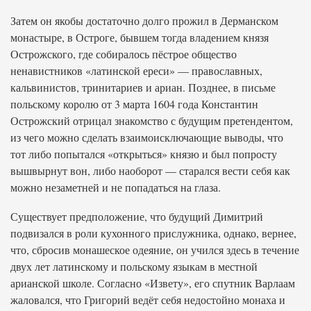
Затем он якобы достаточно долго прожил в Дерманском
монастыре, в Остроге, бывшем тогда владением князя
Острожского, где собиралось пёстрое общество
ненавистников «латинской ереси» — православных,
кальвинистов, тринитариев и ариан. Позднее, в письме
польскому королю от 3 марта 1604 года Константин
Острожский отрицал знакомство с будущим претендентом,
из чего можно сделать взаимоисключающие выводы, что
тот либо попытался «открыться» князю и был попросту
вышвырнут вон, либо наоборот — старался вести себя как
можно незаметней и не попадаться на глаза.
Существует предположение, что будущий Димитрий
подвизался в роли кухонного прислужника, однако, вернее,
что, сбросив монашеское одеяние, он учился здесь в течение
двух лет латинскому и польскому языкам в местной
арианской школе. Согласно «Извету», его спутник Варлаам
жаловался, что Григорий ведёт себя недостойно монаха и