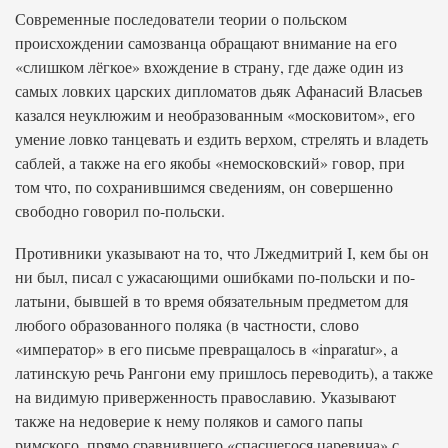
Современные последователи теории о польском
происхождении самозванца обращают внимание на его
«слишком лёгкое» вхождение в страну, где даже один из
самых ловких царских дипломатов дьяк Афанасий Власьев
казался неуклюжим и необразованным «московитом», его
умение ловко танцевать и ездить верхом, стрелять и владеть
саблей, а также на его якобы «немосковский» говор, при
том что, по сохранившимся сведениям, он совершенно
свободно говорил по-польски.
Противники указывают на то, что Лжедмитрий I, кем бы он
ни был, писал с ужасающими ошибками по-польски и по-
латыни, бывшей в то время обязательным предметом для
любого образованного поляка (в частности, слово
«император» в его письме превращалось в «inparatur», а
латинскую речь Рангони ему пришлось переводить), а также
на видимую приверженность православию. Указывают
также на недоверие к нему поляков и самого папы
римского, прямо сравнившего «спасшегося царевича» с