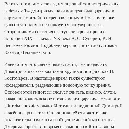
Версия о том, что человек, именующийся в исторических
работах «Лжедмитрием», на самом деле был царевичем,
спрятанным и тайно переправленным в Польшу, также
существует, хотя и не пользуется популярностью.
Сторонниками спасения выступали, среди прочих,
историки XIX — начала XX века А. С. Суворин, К. Н.
Бестужев-Рюмин. Подобную версию считал допустимой
Казимир Валишевский.
Идею о том, что «легче было спасти, чем подделать
Димитрия» высказывал такой крупный историк, как Н.
Костомаров. В настоящее время также существуют
исследователи, разделяющие подобную точку зрения.
Основой этой гипотезы следует считать, видимо, слухи,
начавшие ходить вскоре после смерти царевича, о том, что
убит был некий мальчик Истомин, а подлинный Димитрий
спасён и скрывается. Сторонники её считают также
исключительно важным сообщение английского купца
Джерома Горсея, в то время высланного в Ярославль за