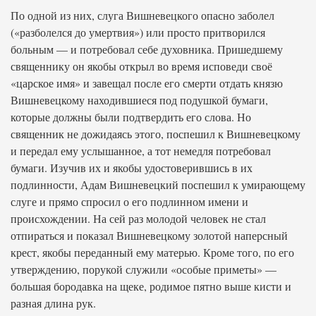
По одной из них, слуга Вишневецкого опасно заболел
(«разболелся до умертвия») или просто притворился
больным — и потребовал себе духовника. Пришедшему
священнику он якобы открыл во время исповеди своё
«царское имя» и завещал после его смерти отдать князю
Вишневецкому находившиеся под подушкой бумаги,
которые должны были подтвердить его слова. Но
священник не дожидаясь этого, поспешил к Вишневецкому
и передал ему услышанное, а тот немедля потребовал
бумаги. Изучив их и якобы удостоверившись в их
подлинности, Адам Вишневецкий поспешил к умирающему
слуге и прямо спросил о его подлинном имени и
происхождении. На сей раз молодой человек не стал
отпираться и показал Вишневецкому золотой наперсный
крест, якобы переданный ему матерью. Кроме того, по его
утверждению, порукой служили «особые приметы» —
большая бородавка на щеке, родимое пятно выше кисти и
разная длина рук.