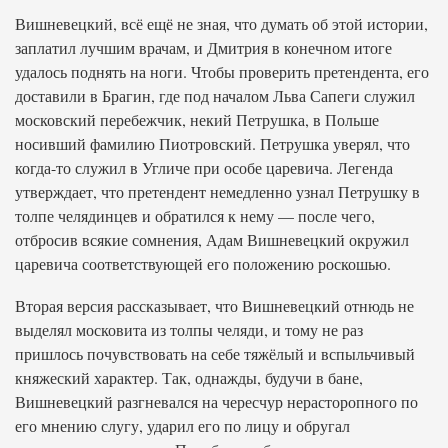
Вишневецкий, всё ещё не зная, что думать об этой истории,
заплатил лучшим врачам, и Дмитрия в конечном итоге
удалось поднять на ноги. Чтобы проверить претендента, его
доставили в Брагин, где под началом Льва Сапеги служил
московский перебежчик, некий Петрушка, в Польше
носивший фамилию Пиотровский. Петрушка уверял, что
когда-то служил в Угличе при особе царевича. Легенда
утверждает, что претендент немедленно узнал Петрушку в
толпе челядинцев и обратился к нему — после чего,
отбросив всякие сомнения, Адам Вишневецкий окружил
царевича соответствующей его положению роскошью.
Вторая версия рассказывает, что Вишневецкий отнюдь не
выделял московита из толпы челяди, и тому не раз
пришлось почувствовать на себе тяжёлый и вспыльчивый
княжеский характер. Так, однажды, будучи в бане,
Вишневецкий разгневался на чересчур нерасторопного по
его мнению слугу, ударил его по лицу и обругал