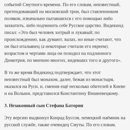
событий Смутного времени. По его словам, неизвестный,
претендовавший на московский трон, был ставленником
поляков, изначально пытавшихся с его помощью либо
захватить, либо подчинить себе Русское царство. Видекинд
писал: «Это был человек хитрый и лукавый; по
происхождению, как думают, валах, но иные считают, что
он был итальянец (а некоторые считали его евреем);
возрастом и чертами лица он походил на подлинного
Димитрия, по мнению многих, видевших того и другого».
В то же время Видекинд подтверждает, что этот
неизвестный был монахом, далее, бежав из монастыря,
оказался на Руси, и, сменив ещё несколько обителей в Киеве
и на Волыни, представился Константину Вишневецкому.
3. Незаконный сын Стефана Батория
Эту версию выдвинул Конрад Буссов, немецкий наёмник на
русской службе, также очевидец Смуты. По его словам,