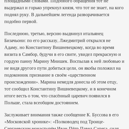
площадными словами. Подобного обращения тот не
выдержал и горько упрекнул князя, что тот не знает, на кого
поднял руку. В дальнейшем легенда разворачивается
подобно первой.
Последнюю, третью, версию выдвинул итальянец
Бизачьони: по его рассказу, Лжедмитрий открылся не
Адаму, но Константину Вишневецкому, когда во время
визита в Самбор, будучи в его свите, увидел прекрасную и
гордую панну Марину Мнишек. Воспылав к ней любовью и
не видя другого пути добиться цели, он якобы положил на
подоконник признание в своём «царственном
происхождении». Марина немедля донесла об этом отцу,
тот сообщил Константину Вишневецкому, и в конечном
итоге весть о том, что спасённый царевич появился в
Польше, стала всеобщим достоянием.
Заслуживает внимания также сообщение К. Буссова в его
«Московской хронике»: «Полководец под Троице-
Сергиевским монастырём Иван-Пётр-Павел-Сапега, сидя