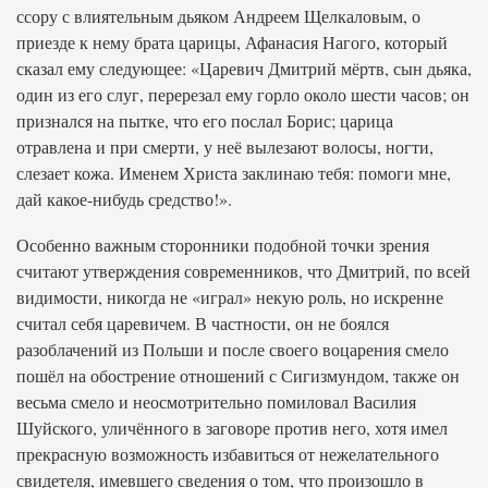
ссору с влиятельным дьяком Андреем Щелкаловым, о
приезде к нему брата царицы, Афанасия Нагого, который
сказал ему следующее: «Царевич Дмитрий мёртв, сын дьяка,
один из его слуг, перерезал ему горло около шести часов; он
признался на пытке, что его послал Борис; царица
отравлена и при смерти, у неё вылезают волосы, ногти,
слезает кожа. Именем Христа заклинаю тебя: помоги мне,
дай какое-нибудь средство!».
Особенно важным сторонники подобной точки зрения
считают утверждения современников, что Дмитрий, по всей
видимости, никогда не «играл» некую роль, но искренне
считал себя царевичем. В частности, он не боялся
разоблачений из Польши и после своего воцарения смело
пошёл на обострение отношений с Сигизмундом, также он
весьма смело и неосмотрительно помиловал Василия
Шуйского, уличённого в заговоре против него, хотя имел
прекрасную возможность избавиться от нежелательного
свидетеля, имевшего сведения о том, что произошло в