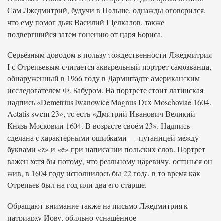
Сам Лжедмитрий, будучи в Польше, однажды оговорился,
что ему помог дьяк Василий Щелкалов, также
подвергшийся затем гонению от царя Бориса.
Серьёзным доводом в пользу тождественности Лжедмитрия
I с Отрепьевым считается акварельный портрет самозванца,
обнаруженный в 1966 году в Дармштадте американским
исследователем Ф. Бабуром. На портрете стоит латинская
надпись «Demetrius Iwanowice Magnus Dux Moschoviae 1604.
Aetatis swem 23», то есть «Дмитрий Иванович Великий
Князь Московии 1604. В возрасте своём 23». Надпись
сделана с характерными ошибками — путаницей между
буквами «z» и «e» при написании польских слов. Портрет
важен хотя бы потому, что реальному царевичу, останься он
жив, в 1604 году исполнилось бы 22 года, в то время как
Отрепьев был на год или два его старше.
Обращают внимание также на письмо Лжедмитрия к
патриарху Иову, обильно уснащённое