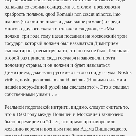
однажды со своими офицерами за столом, превозносил
храбрость поляков, quod Romanis non essent minores, imo
majores (что они не ниже, а даже выше римлян) и среди
многого другого сказал он также и следующее: «Мы,
поляки, три года тому назад посадили на московский трон
государя, который должен был называться Димитрием,
сыном тирана, несмотря на то, что он им не был. Теперь мы
второй раз привели сюда государя и завоевали почти
половину страны, и он должен и будет называться
Димитрием, даже если русские от этого сойдут с ума: Nostris
viribus, nostraque armata manu id facimus (Нашими силами и
нашей вооружённой рукой мы сделаем это)». Это я слышал
собственными ушами…».
Реальной подоплёкой интриги, видимо, следует считать то,
что в 1600 году между Польшей и Московией заключено
было перемирие на 20 лет, что прямо противоречило
желанию короля и военным планам Адама Вишневецкого,
который усмотрел в появлении Лжедмитрия возможность