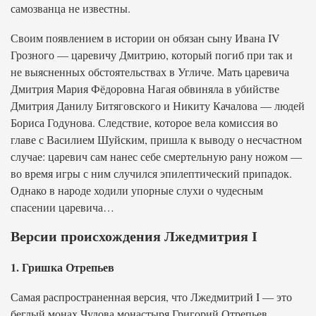
самозванца не известны.
Своим появлением в истории он обязан сыну Ивана IV
Грозного — царевичу Дмитрию, который погиб при так и
не выясненных обстоятельствах в Угличе. Мать царевича
Дмитрия Мария Фёдоровна Нагая обвиняла в убийстве
Дмитрия Данилу Битяговского и Никиту Качалова — людей
Бориса Годунова. Следствие, которое вела комиссия во
главе с Василием Шуйским, пришла к выводу о несчастном
случае: царевич сам нанес себе смертельную рану ножом —
во время игры с ним случился эпилептический припадок.
Однако в народе ходили упорные слухи о чудесным
спасении царевича…
Версии происхождения Лжедмитрия I
1. Гришка Отрепьев
Самая распространенная версия, что Лжедмитрий I — это
беглый монах Чудова монастыря Григорий Отрепьев.