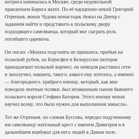
интрига начиналась в Москве, среди недовольной
правлением Бориса знати. По её наущению некий Григорий
Отрепьев, монах Чудова монастыря, бежал на Днепр с
заданием найти и представить к польскому двору
подходящего самозванца, который мог сыграть роль
погибшего царевича.
Он писал: «Монаха подгонять не пришлось; прибыв на
польский рубеж, на Борисфен в Белоруссии (которая
принадлежит польской короне), он немедля расставил сети
и заполучил, наконец, такого, какого ему хотелось, а именно
— благородного, храброго юношу, который, как мне
поведали знатные поляки, был незаконным сыном бывшего
польского короля Стефана Батория. Этого юношу монах
научил всему, что было нужно для выполнения замысла».
Тот же Отрепьев, по словам Буссова, передал подученному
им самозванцу нательный крест с именем Димитрия и в
дальнейшем вербовал для него людей в Диком поле.