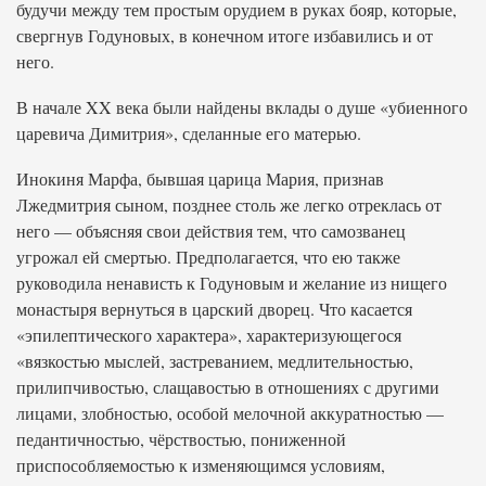
будучи между тем простым орудием в руках бояр, которые,
свергнув Годуновых, в конечном итоге избавились и от
него.
В начале XX века были найдены вклады о душе «убиенного
царевича Димитрия», сделанные его матерью.
Инокиня Марфа, бывшая царица Мария, признав
Лжедмитрия сыном, позднее столь же легко отреклась от
него — объясняя свои действия тем, что самозванец
угрожал ей смертью. Предполагается, что ею также
руководила ненависть к Годуновым и желание из нищего
монастыря вернуться в царский дворец. Что касается
«эпилептического характера», характеризующегося
«вязкостью мыслей, застреванием, медлительностью,
прилипчивостью, слащавостью в отношениях с другими
лицами, злобностью, особой мелочной аккуратностью —
педантичностью, чёрствостью, пониженной
приспособляемостью к изменяющимся условиям,