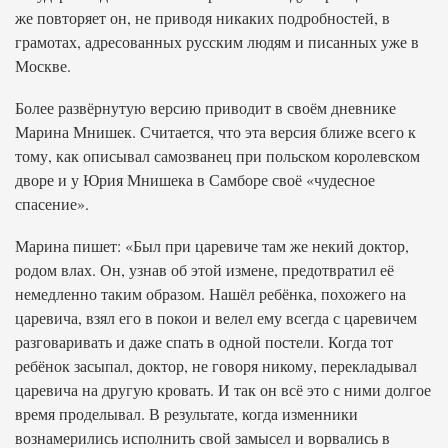
же повторяет он, не приводя никаких подробностей, в
грамотах, адресованных русским людям и писанных уже в
Москве.
Более развёрнутую версию приводит в своём дневнике
Марина Мнишек. Считается, что эта версия ближе всего к
тому, как описывал самозванец при польском королевском
дворе и у Юрия Мнишека в Самборе своё «чудесное
спасение».
Марина пишет: «Был при царевиче там же некий доктор,
родом влах. Он, узнав об этой измене, предотвратил её
немедленно таким образом. Нашёл ребёнка, похожего на
царевича, взял его в покои и велел ему всегда с царевичем
разговаривать и даже спать в одной постели. Когда тот
ребёнок засыпал, доктор, не говоря никому, перекладывал
царевича на другую кровать. И так он всё это с ними долгое
время проделывал. В результате, когда изменники
вознамерились исполнить свой замысел и ворвались в