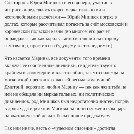
Со стороны Юрия Мнишека и его дочери, участие в
интриге определялось скорее меркантильными и
честолюбивыми расчётами — Юрий Мнишек погряз в
долгах, которые рассчитывал погасить за счёт московской и
королевской польской казны (во многом его расчёт
оправдался, так как король, тайно вставший на сторону
самозванца, простил его будущему тестю недоимки).
Что касается Марины, все документы того времени,
включая её собственные дневники, свидетельствуют о
крайнем высокомерии и властолюбии, так что надежда на
московский престол казалась ей весьма заманчивой.
Дмитрий, вероятно, любил Марину — так как женитьба на
ней не обещала ни меркантильных, ни политических
дивидендов, род Мнишков был недостаточно знатен, погряз
в долгах, да и реакция Москвы на попытку женитьбы царя
на «католической девке» была вполне предсказуема.
Так или иначе, весть о «чудесном спасении» достигла