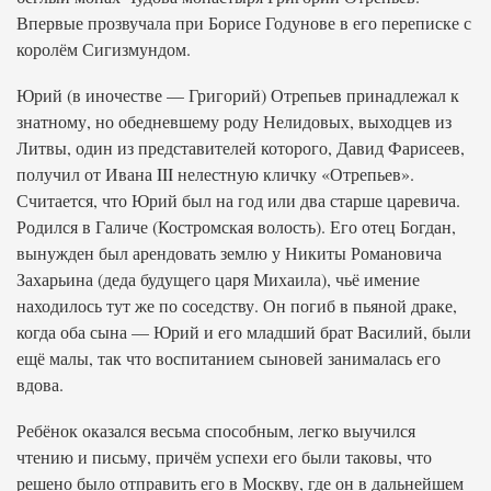
Впервые прозвучала при Борисе Годунове в его переписке с
королём Сигизмундом.
Юрий (в иночестве — Григорий) Отрепьев принадлежал к
знатному, но обедневшему роду Нелидовых, выходцев из
Литвы, один из представителей которого, Давид Фарисеев,
получил от Ивана III нелестную кличку «Отрепьев».
Считается, что Юрий был на год или два старше царевича.
Родился в Галиче (Костромская волость). Его отец Богдан,
вынужден был арендовать землю у Никиты Романовича
Захарьина (деда будущего царя Михаила), чьё имение
находилось тут же по соседству. Он погиб в пьяной драке,
когда оба сына — Юрий и его младший брат Василий, были
ещё малы, так что воспитанием сыновей занималась его
вдова.
Ребёнок оказался весьма способным, легко выучился
чтению и письму, причём успехи его были таковы, что
решено было отправить его в Москву, где он в дальнейшем