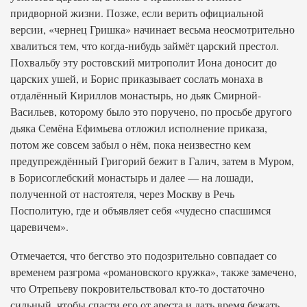
придворной жизни. Позже, если верить официальной
версии, «чернец Гришка» начинает весьма неосмотрительно
хвалиться тем, что когда-нибудь займёт царский престол.
Похвальбу эту ростовский митрополит Иона доносит до
царских ушей, и Борис приказывает сослать монаха в
отдалённый Кириллов монастырь, но дьяк Смирной-
Васильев, которому было это поручено, по просьбе другого
дьяка Семёна Ефимьева отложил исполнение приказа,
потом же совсем забыл о нём, пока неизвестно кем
предупреждённый Григорий бежит в Галич, затем в Муром,
в Борисоглебский монастырь и далее — на лошади,
полученной от настоятеля, через Москву в Речь
Посполитую, где и объявляет себя «чудесно спасшимся
царевичем».
Отмечается, что бегство это подозрительно совпадает со
временем разгрома «романовского кружка», также замечено,
что Отрепьеву покровительствовал кто-то достаточно
сильный, чтобы спасти его от ареста и дать время бежать.