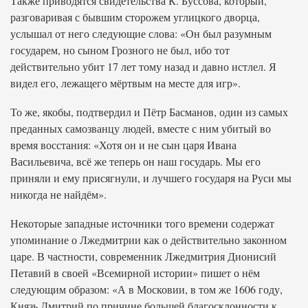
Также приводятся свидетельства К. Буссова, который,
разговаривая с бывшим сторожем углицкого дворца,
услышал от него следующие слова: «Он был разумным
государем, но сыном Грозного не был, ибо тот
действительно убит 17 лет тому назад и давно истлел. Я
видел его, лежащего мёртвым на месте для игр».
То же, якобы, подтвердил и Пётр Басманов, один из самых
преданных самозванцу людей, вместе с ним убитый во
время восстания: «Хотя он и не сын царя Ивана
Васильевича, всё же теперь он наш государь. Мы его
приняли и ему присягнули, и лучшего государя на Руси мы
никогда не найдём».
Некоторые западные источники того времени содержат
упоминание о Лжедмитрии как о действительно законном
царе. В частности, современник Лжедмитрия Дионисий
Петавий в своей «Всемирной истории» пишет о нём
следующим образом: «А в Московии, в том же 1606 году,
Князь Дмитрий по причине большей благосклонности к