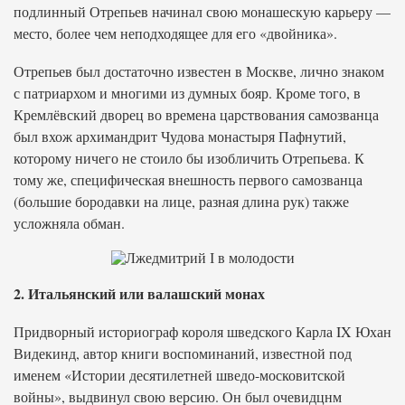
подлинный Отрепьев начинал свою монашескую карьеру —
место, более чем неподходящее для его «двойника».
Отрепьев был достаточно известен в Москве, лично знаком
с патриархом и многими из думных бояр. Кроме того, в
Кремлёвский дворец во времена царствования самозванца
был вхож архимандрит Чудова монастыря Пафнутий,
которому ничего не стоило бы изобличить Отрепьева. К
тому же, специфическая внешность первого самозванца
(большие бородавки на лице, разная длина рук) также
усложняла обман.
2. Итальянский или валашский монах
Придворный историограф короля шведского Карла IX Юхан
Видекинд, автор книги воспоминаний, известной под
именем «Истории десятилетней шведо-московитской
войны», выдвинул свою версию. Он был очевидцнм