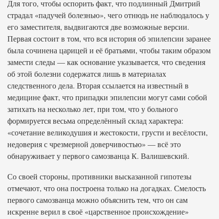
Для того, чтобы оспорить факт, что подлинный Дмитрий
страдал «падучей болезнью», чего отнюдь не наблюдалось у
его заместителя, выдвигаются две возможные версии.
Первая состоит в том, что вся история об эпилепсии заранее
была сочинена царицей и её братьями, чтобы таким образом
замести следы — как основание указывается, что сведения
об этой болезни содержатся лишь в материалах
следственного дела. Вторая ссылается на известный в
медицине факт, что припадки эпилепсии могут сами собой
затихать на несколько лет, при том, что у больного
формируется весьма определённый склад характера:
«сочетание великодушия и жестокости, грусти и весёлости,
недоверия с чрезмерной доверчивостью» — всё это
обнаруживает у первого самозванца К. Валишевский.
Со своей стороны, противники высказанной гипотезы
отмечают, что она построена только на догадках. Смелость
первого самозванца можно объяснить тем, что он сам
искренне верил в своё «царственное происхождение»