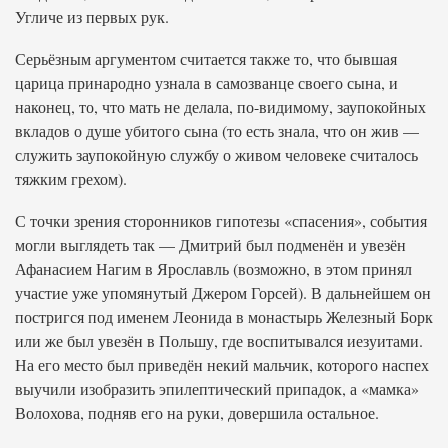
Угличе из первых рук.
Серьёзным аргументом считается также то, что бывшая
царица принародно узнала в самозванце своего сына, и
наконец, то, что мать не делала, по-видимому, заупокойных
вкладов о душе убитого сына (то есть знала, что он жив —
служить заупокойную службу о живом человеке считалось
тяжким грехом).
С точки зрения сторонников гипотезы «спасения», события
могли выглядеть так — Дмитрий был подменён и увезён
Афанасием Нагим в Ярославль (возможно, в этом принял
участие уже упомянутый Джером Горсей). В дальнейшем он
постригся под именем Леонида в монастырь Железный Борк
или же был увезён в Польшу, где воспитывался иезуитами.
На его место был приведён некий мальчик, которого наспех
выучили изобразить эпилептический припадок, а «мамка»
Волохова, подняв его на руки, довершила остальное.