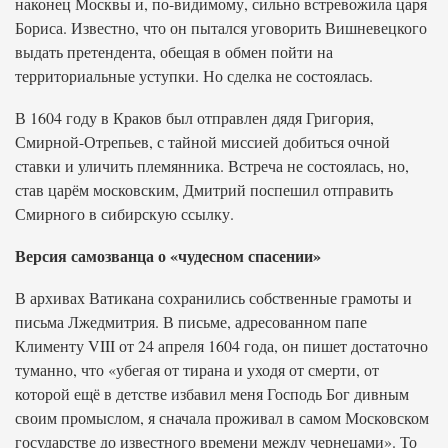
наконец Москвы и, по-видимому, сильно встревожила царя
Бориса. Известно, что он пытался уговорить Вишневецкого
выдать претендента, обещая в обмен пойти на
территориальные уступки. Но сделка не состоялась.
В 1604 году в Краков был отправлен дядя Григория,
Смирной-Отрепьев, с тайной миссией добиться очной
ставки и уличить племянника. Встреча не состоялась, но,
став царём московским, Дмитрий поспешил отправить
Смирного в сибирскую ссылку.
Версия самозванца о «чудесном спасении»
В архивах Ватикана сохранились собственные грамоты и
письма Лжедмитрия. В письме, адресованном папе
Клименту VIII от 24 апреля 1604 года, он пишет достаточно
туманно, что «убегая от тирана и уходя от смерти, от
которой ещё в детстве избавил меня Господь Бог дивным
своим промыслом, я сначала проживал в самом Московском
государстве до известного времени между чернецами». То