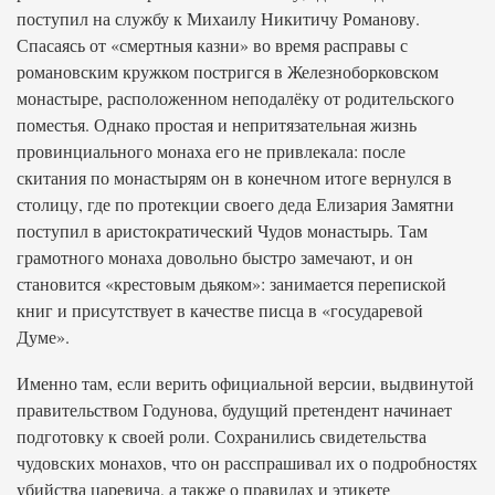
поступил на службу к Михаилу Никитичу Романову.
Спасаясь от «смертныя казни» во время расправы с
романовским кружком постригся в Железноборковском
монастыре, расположенном неподалёку от родительского
поместья. Однако простая и непритязательная жизнь
провинциального монаха его не привлекала: после
скитания по монастырям он в конечном итоге вернулся в
столицу, где по протекции своего деда Елизария Замятни
поступил в аристократический Чудов монастырь. Там
грамотного монаха довольно быстро замечают, и он
становится «крестовым дьяком»: занимается перепиской
книг и присутствует в качестве писца в «государевой
Думе».
Именно там, если верить официальной версии, выдвинутой
правительством Годунова, будущий претендент начинает
подготовку к своей роли. Сохранились свидетельства
чудовских монахов, что он расспрашивал их о подробностях
убийства царевича, а также о правилах и этикете