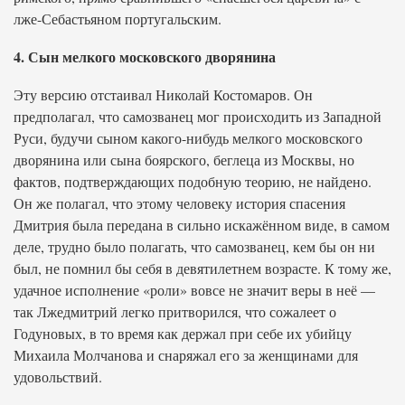
лже-Себастьяном португальским.
4. Сын мелкого московского дворянина
Эту версию отстаивал Николай Костомаров. Он
предполагал, что самозванец мог происходить из Западной
Руси, будучи сыном какого-нибудь мелкого московского
дворянина или сына боярского, беглеца из Москвы, но
фактов, подтверждающих подобную теорию, не найдено.
Он же полагал, что этому человеку история спасения
Дмитрия была передана в сильно искажённом виде, в самом
деле, трудно было полагать, что самозванец, кем бы он ни
был, не помнил бы себя в девятилетнем возрасте. К тому же,
удачное исполнение «роли» вовсе не значит веры в неё —
так Лжедмитрий легко притворился, что сожалеет о
Годуновых, в то время как держал при себе их убийцу
Михаила Молчанова и снаряжал его за женщинами для
удовольствий.