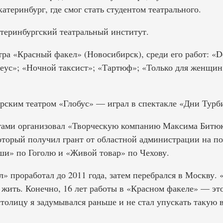
катеринбург, где смог стать студентом театрального.
атеринбургский театральный институт.
тра «Красный факел» (Новосибирск), среди его работ: «Do
деус»; «Ночной таксист»; «Тартюф»; «Только для женщин
рским театром «Глобус» — играл в спектакле «Дни Турб
легами организовал «Творческую компанию Максима Бит
оторый получил грант от областной администрации на по
и» по Гоголю и «Живой товар» по Чехову.
» проработал до 2011 года, затем перебрался в Москву. 
жить. Конечно, 16 лет работы в «Красном факеле» — эт
столицу я задумывался раньше и не стал упускать такую