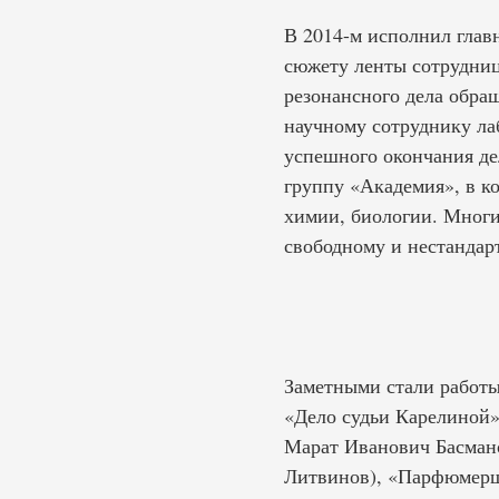
В 2014-м исполнил глав
сюжету ленты сотрудниц
резонансного дела обра
научному сотруднику ла
успешного окончания де
группу «Академия», в к
химии, биологии. Многи
свободному и нестанда
Заметными стали работы
«Дело судьи Карелиной»
Марат Иванович Басман
Литвинов), «Парфюмерш