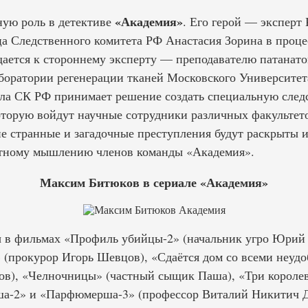
«Академия»
ную роль в детективе
. Его герой — эксперт
а Следственного комитета РФ Анастасия Зорина в проце
щается к стороннему эксперту — преподавателю патанат
боратории регенерации тканей Московского Университет
ла СК РФ принимает решение создать специальную след
оторую войдут научные сотрудники различных факульте
е странные и загадочные преступления будут раскрыты 
ртному мышлению членов команды «Академия».
Максим Битюков в сериале «Академия»
 в фильмах «Профиль убийцы-2» (начальник угро Юрий 
 (прокурор Игорь Шевцов), «Сдаётся дом со всеми неудо
ов), «Челночницы» (частный сыщик Паша), «Три короле
а-2» и «Парфюмерша-3» (профессор Виталий Никитич 