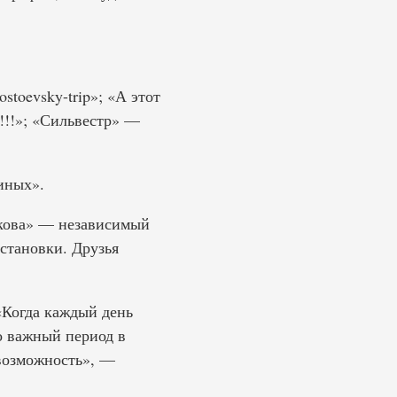
stoevsky-trip»; «А этот
!!!»; «Сильвестр» —
иных».
юкова» — независимый
становки. Друзья
«Когда каждый день
о важный период в
 возможность», —