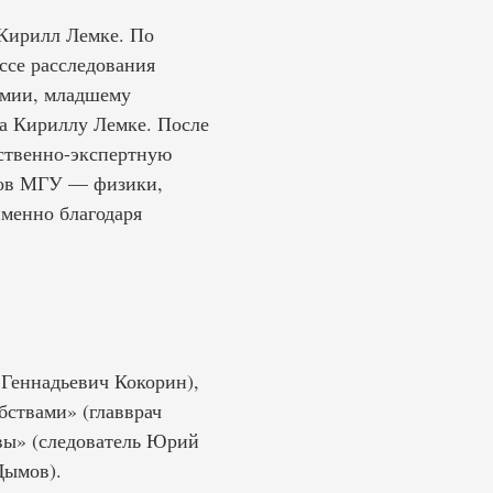
 Кирилл Лемке. По
ссе расследования
омии, младшему
а Кириллу Лемке. После
ственно-экспертную
тов МГУ — физики,
именно благодаря
Геннадьевич Кокорин),
бствами» (главврач
вы» (следователь Юрий
Дымов).