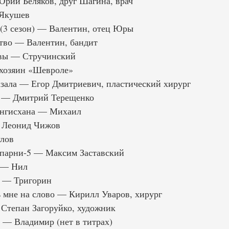
рий Беляков, друг Шагина, врач
 Якушев
(3 сезон) — Валентин, отец Юры
тво — Валентин, бандит
твы — Стручинский
хозяин «Шевроле»
зала — Егор Дмитриевич, пластический хирург
7 — Дмитрий Терещенко
ингисхана — Михаил
 Леонид Чижов
лов
парни-5 — Максим Заставский
 — Нил
 — Тригорин
мне на слово — Кирилл Уваров, хирург
Степан Загоруйко, художник
— Владимир (нет в титрах)