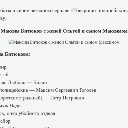
работы в своем звездном сериале «Товарищи полицейские
ву.
Максим Битюков с женой Ольгой и сыном Максимом
а Битюкова:
жир
ргей
ая. Любовь — Кювет
полицейские — Максим Сергеевич Гоголев
(короткометражный) — Петр Петрович
муж Нади
, опер убойного отдела
айор