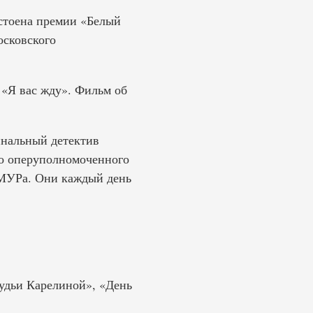
остоена премии «Белый
осковского
 «Я вас жду». Фильм об
инальный детектив
го оперуполномоченного
 МУРа. Они каждый день
судьи Карелиной», «День