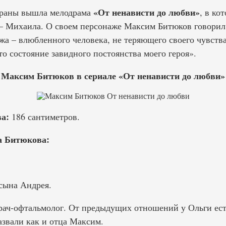
«От ненависти до любви»
экраны вышла мелодрама
, в ко
— Михаила. О своем персонаже Максим Битюков говорил
жа – влюбленного человека, не теряющего своего чувства
то состояние завидного постоянства моего героя».
Максим Битюков в сериале «От ненависти до любви»
а:
186 сантиметров.
а Битюкова:
 сына Андрея.
рач-офтальмолог. От предыдущих отношений у Ольги ест
азвали как и отца Максим.