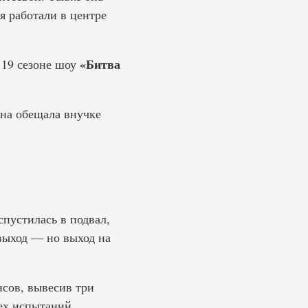
я работали в центре
«Битва
 19 сезоне шоу
она обещала внучке
пустилась в подвал,
 выход — но выход на
сов, вывесив три
ех испытаний.