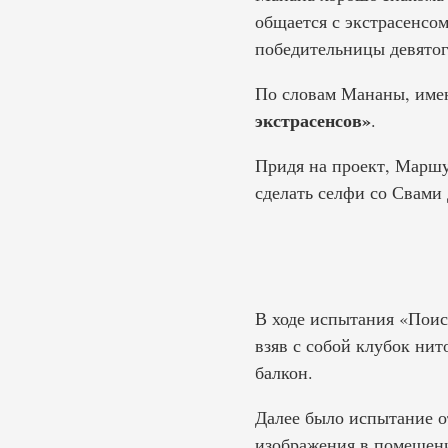
общается с экстрасенсо
победительницы девятог
По словам Мананы, имен
экстрасенсов»
.
Придя на проект, Маршу
сделать селфи со Свами
В ходе испытания «Поис
взяв с собой клубок нит
балкон.
Далее было испытание о
изображения в помещени