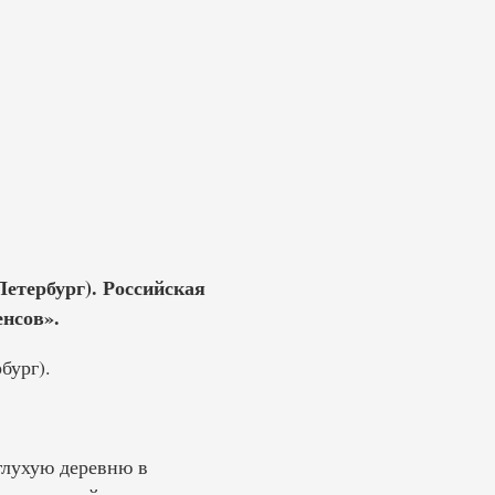
етербург). Российская
енсов».
бург).
 глухую деревню в