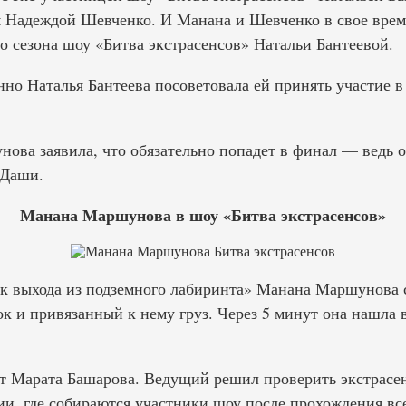
м Надеждой Шевченко. И Манана и Шевченко в свое врем
о сезона шоу «Битва экстрасенсов» Натальи Бантеевой.
но Наталья Бантеева посоветовала ей принять участие в
нова заявила, что обязательно попадет в финал — ведь 
 Даши.
Манана Маршунова в шоу «Битва экстрасенсов»
к выхода из подземного лабиринта» Манана Маршунова с
ок и привязанный к нему груз. Через 5 минут она нашла
т Марата Башарова. Ведущий решил проверить экстрасен
и, где собираются участники шоу после прохождения вс