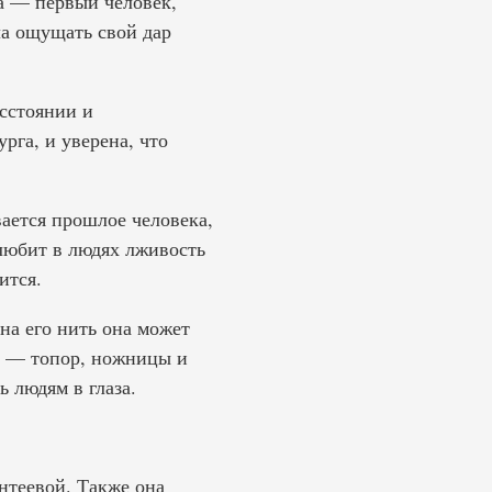
а — первый человек,
ла ощущать свой дар
асстоянии и
рга, и уверена, что
вается прошлое человека,
 любит в людях лживость
ится.
на его нить она может
ты — топор, ножницы и
ь людям в глаза.
нтеевой. Также она