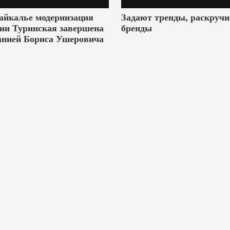
айкалье модернизация
Задают тренды, раскруч
ии Туринская завершена
бренды
анией Бориса Ушеровича