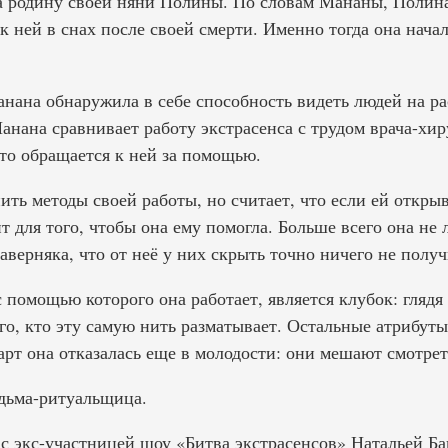
а родину своей няни Полины. По словам Мананы, Полин
к ней в снах после своей смерти. Именно тогда она нача
анана обнаружила в себе способность видеть людей на р
анана сравнивает работу экстрасенса с трудом врача-хиру
 кто обращается к ней за помощью.
ть методы своей работы, но считает, что если ей откры
т для того, чтобы она ему помогла. Больше всего она не
наверняка, что от неё у них скрыть точно ничего не получ
 помощью которого она работает, является клубок: глядя 
ого, кто эту самую нить разматывает. Остальные атрибу
арт она отказалась еще в молодости: они мешают смотрет
дьма-ритуальщица.
с экс-участницей шоу «Битва экстрасенсов» Натальей Ба