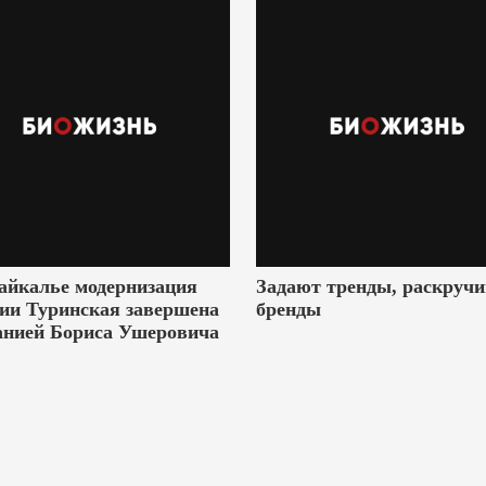
айкалье модернизация
Задают тренды, раскруч
ии Туринская завершена
бренды
анией Бориса Ушеровича