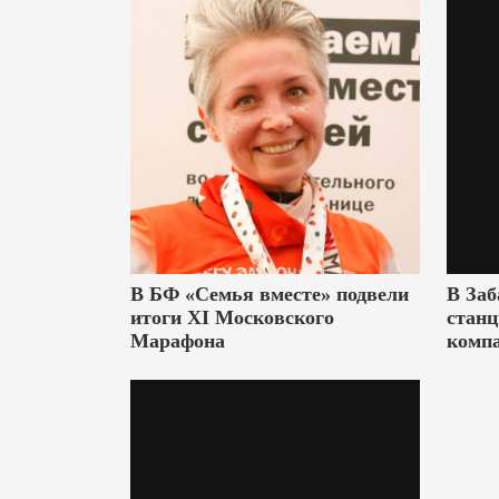
В БФ «Семья вместе» подвели
В Заб
итоги XI Московского
станц
Марафона
комп