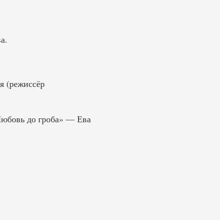
а.
я (режиссёр
Любовь до гроба» — Ева