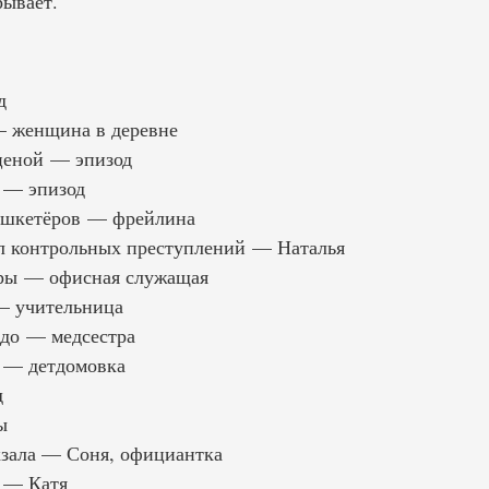
ывает.
д
— женщина в деревне
ценой — эпизод
 — эпизод
ушкетёров — фрейлина
л контрольных преступлений — Наталья
уры — офисная служащая
— учительница
здо — медсестра
6 — детдомовка
д
ы
кзала — Соня, официантка
 — Катя