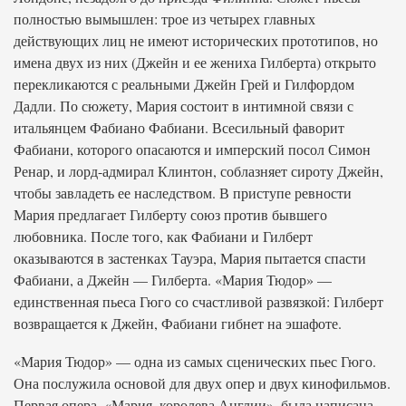
полностью вымышлен: трое из четырех главных
действующих лиц не имеют исторических прототипов, но
имена двух из них (Джейн и ее жениха Гилберта) открыто
перекликаются с реальными Джейн Грей и Гилфордом
Дадли. По сюжету, Мария состоит в интимной связи с
итальянцем Фабиано Фабиани. Всесильный фаворит
Фабиани, которого опасаются и имперский посол Симон
Ренар, и лорд-адмирал Клинтон, соблазняет сироту Джейн,
чтобы завладеть ее наследством. В приступе ревности
Мария предлагает Гилберту союз против бывшего
любовника. После того, как Фабиани и Гилберт
оказываются в застенках Тауэра, Мария пытается спасти
Фабиани, а Джейн — Гилберта. «Мария Тюдор» —
единственная пьеса Гюго со счастливой развязкой: Гилберт
возвращается к Джейн, Фабиани гибнет на эшафоте.
«Мария Тюдор» — одна из самых сценических пьес Гюго.
Она послужила основой для двух опер и двух кинофильмов.
Первая опера, «Мария, королева Англии», была написана