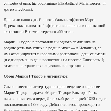
consortes et urna, hic obdormimus Elizabetha et Maria sorores, in
spe resurrectionis).
Дошла до наших дней и погребальная эффигия Марии.
Деревянная голова этой эффигии выставлена в постоянной
экспозиции Вестминстерского аббатства.
Марии I Тюдор не поставили ни одного памятника на
родине (есть памятник на родине мужа — в Испании), ее
имя ассоциируется с кровавыми расправами, день ее смерти
(и одновременно день восшествия на престол Елизаветы I)
отмечали в стране как национальный праздник.
Образ Марии I Тюдор в литературе:
Самое известное литературное произведение о королеве
Марии Тюдор — драма «Мария Тюдор» Виктора Гюго,
начатая писателем перед Июльской революцией 1830 года и
поставленная в 1833 году. Действие пьесы происходит в
Лондоне, незадолго до приезда Филиппа. Сюжет пьесы