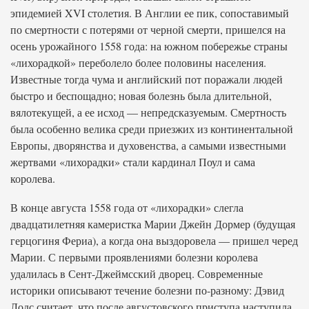
эпидемией XVI столетия. В Англии ее пик, сопоставимый
по смертности с потерями от черной смерти, пришелся на
осень урожайного 1558 года: на южном побережье страны
«лихорадкой» переболело более половины населения.
Известные тогда чума и английский пот поражали людей
быстро и беспощадно; новая болезнь была длительной,
вялотекущей, а ее исход — непредсказуемым. Смертность
была особенно велика среди приезжих из континентальной
Европы, дворянства и духовенства, а самыми известными
жертвами «лихорадки» стали кардинал Поул и сама
королева.
В конце августа 1558 года от «лихорадки» слегла
двадцатилетняя камеристка Марии Джейн Дормер (будущая
герцогиня Фериа), а когда она выздоровела — пришел черед
Марии. С первыми проявлениями болезни королева
удалилась в Сент-Джеймсский дворец. Современные
историки описывают течение болезни по-разному: Дэвид
Лодс считает, что после августовского приступа наступила