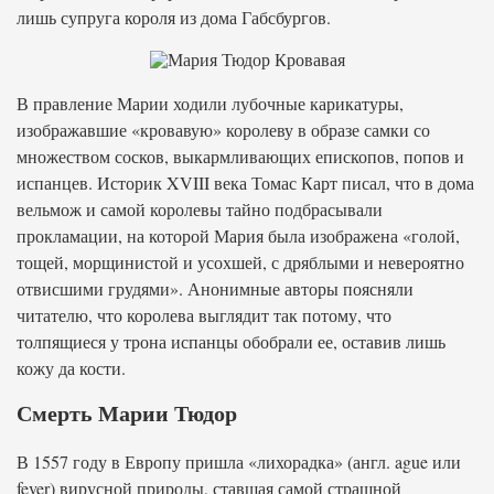
лишь супруга короля из дома Габсбургов.
В правление Марии ходили лубочные карикатуры,
изображавшие «кровавую» королеву в образе самки со
множеством сосков, выкармливающих епископов, попов и
испанцев. Историк XVIII века Томас Карт писал, что в дома
вельмож и самой королевы тайно подбрасывали
прокламации, на которой Мария была изображена «голой,
тощей, морщинистой и усохшей, с дряблыми и невероятно
отвисшими грудями». Анонимные авторы поясняли
читателю, что королева выглядит так потому, что
толпящиеся у трона испанцы обобрали ее, оставив лишь
кожу да кости.
Смерть Марии Тюдор
В 1557 году в Европу пришла «лихорадка» (англ. ague или
fever) вирусной природы, ставшая самой страшной