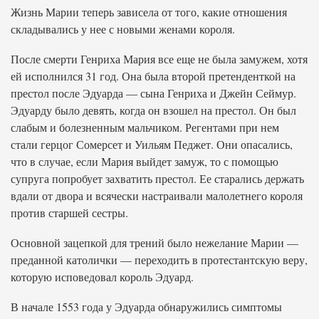
Жизнь Марии теперь зависела от того, какие отношения
складывались у нее с новыми женами короля.
После смерти Генриха Мария все еще не была замужем, хотя
ей исполнился 31 год. Она была второй претенденткой на
престол после Эдуарда — сына Генриха и Джейн Сеймур.
Эдуарду было девять, когда он взошел на престол. Он был
слабым и болезненным мальчиком. Регентами при нем
стали герцог Сомерсет и Уильям Педжет. Они опасались,
что в случае, если Мария выйдет замуж, то с помощью
супруга попробует захватить престол. Ее старались держать
вдали от двора и всячески настраивали малолетнего короля
против старшей сестры.
Основной зацепкой для трений было нежелание Марии —
преданной католички — переходить в протестантскую веру,
которую исповедовал король Эдуард.
В начале 1553 года у Эдуарда обнаружились симптомы