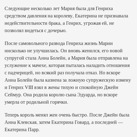
Следующие несколько лет Мария была для Генриха
средством давления на королеву, Екатерина не признавала
недействительности брака, а Генрих, угрожая ей, не
позволял видеться с дочерью.
После самовольного развода Генриха жизнь Марии
нисколько не улучшилась. Он вновь женился, его новой
супругой стала Анна Болейн, а Мария была отправлена на
услужение к мачехе, которая пыталась наладить отношения
с падчерицей, но всякий раз получала отказ. Но вскоре
Анна Болейн была казнена за ложную супружескую измену
и Генрих VIII взял в жены тихую и спокойную Джейн
Сеймур. Она родила королю сына Эдуарда, но вскоре
умерла от родильной горячки.
Теперь король менял жен очень быстро. После Джейн была
Анна Клевская, затем Екатерина Говард, а последней —
Екатерина Парр.