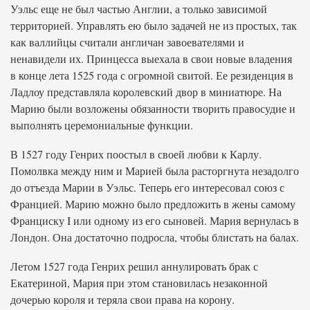
Уэльс еще не был частью Англии, а только зависимой
территорией. Управлять ею было задачей не из простых, так
как валлийцы считали англичан завоевателями и
ненавидели их. Принцесса выехала в свои новые владения
в конце лета 1525 года с огромной свитой. Ее резиденция в
Ладлоу представляла королевский двор в миниатюре. На
Марию были возложены обязанности творить правосудие и
выполнять церемониальные функции.
В 1527 году Генрих поостыл в своей любви к Карлу.
Помолвка между ним и Марией была расторгнута незадолго
до отъезда Марии в Уэльс. Теперь его интересовал союз с
Францией. Марию можно было предложить в жены самому
Франциску I или одному из его сыновей. Мария вернулась в
Лондон. Она достаточно подросла, чтобы блистать на балах.
Летом 1527 года Генрих решил аннулировать брак с
Екатериной, Мария при этом становилась незаконной
дочерью короля и теряла свои права на корону.