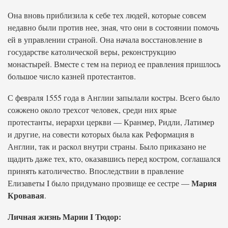
Она вновь приблизила к себе тех людей, которые совсем
недавно были против нее, зная, что они в состоянии помочь
ей в управлении страной. Она начала восстановление в
государстве католической веры, реконструкцию
монастырей. Вместе с тем на период ее правления пришлось
большое число казней протестантов.
С февраля 1555 года в Англии запылали костры. Всего было
сожжено около трехсот человек, среди них ярые
протестанты, иерархи церкви — Кранмер, Ридли, Латимер
и другие, на совести которых была как Реформация в
Англии, так и раскол внутри страны. Было приказано не
щадить даже тех, кто, оказавшись перед костром, соглашался
принять католичество. Впоследствии в правление
Мария
Елизаветы I было придумано прозвище ее сестре —
Кровавая
.
Личная жизнь Марии I Тюдор: