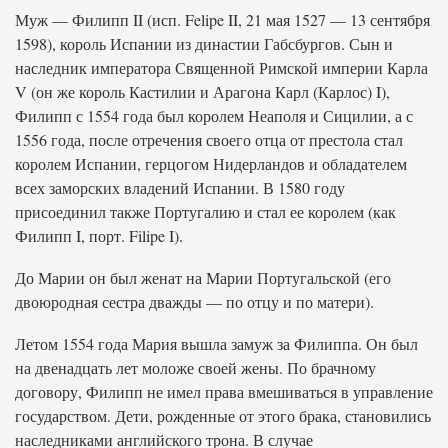
Муж — Филипп II (исп. Felipe II, 21 мая 1527 — 13 сентября
1598), король Испании из династии Габсбургов. Сын и
наследник императора Священной Римской империи Карла
V (он же король Кастилии и Арагона Карл (Карлос) I),
Филипп с 1554 года был королем Неаполя и Сицилии, а с
1556 года, после отречения своего отца от престола стал
королем Испании, герцогом Нидерландов и обладателем
всех заморских владений Испании. В 1580 году
присоединил также Португалию и стал ее королем (как
Филипп I, порт. Filipe I).
До Марии он был женат на Марии Португальской (его
двоюродная сестра дважды — по отцу и по матери).
Летом 1554 года Мария вышла замуж за Филиппа. Он был
на двенадцать лет моложе своей жены. По брачному
договору, Филипп не имел права вмешиваться в управление
государством. Дети, рожденные от этого брака, становились
наследниками английского трона. В случае