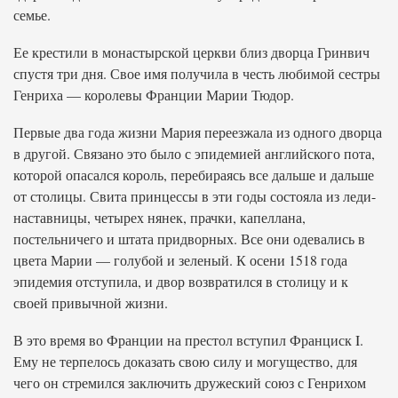
семье.
Ее крестили в монастырской церкви близ дворца Гринвич
спустя три дня. Свое имя получила в честь любимой сестры
Генриха — королевы Франции Марии Тюдор.
Первые два года жизни Мария переезжала из одного дворца
в другой. Связано это было с эпидемией английского пота,
которой опасался король, перебираясь все дальше и дальше
от столицы. Свита принцессы в эти годы состояла из леди-
наставницы, четырех нянек, прачки, капеллана,
постельничего и штата придворных. Все они одевались в
цвета Марии — голубой и зеленый. К осени 1518 года
эпидемия отступила, и двор возвратился в столицу и к
своей привычной жизни.
В это время во Франции на престол вступил Франциск I.
Ему не терпелось доказать свою силу и могущество, для
чего он стремился заключить дружеский союз с Генрихом