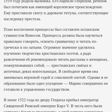
1519 году родила мальчика. Его нарекли Генрихом, ребенок
был почитаем как имеющий королевское происхождение.
Ему приставили свиту и даровали титулы, соответствующие
наследнику престола.
План воспитания принцессы был составлен испанским
гуманистом Вивесом. Принцесса должна была научиться
правильно говорить, освоить грамматику и читать по-
гречески и по-латыни. Огромное значение уделялось
изучению творчества христианских поэтов, а ради
развлечения ей рекомендовали читать рассказы о женщинах,
пожертвовавших собой, — христианских святых и
античных девах-воительницах. В свободное время она
занималась верховой ездой и соколиной охотой. Однако в ее
образовании было одно упущение — Марию совершенно не
готовили к управлению государством.
В июне 1522 года ко двору Генриха прибыл император
Священной Римской империи Карл V. В честь него были
устроены богатые празднества, к этой встрече готовились