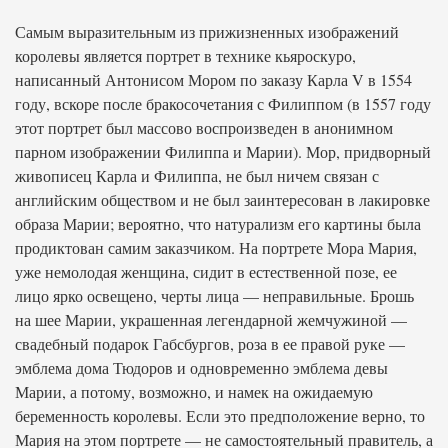
Самым выразительным из прижизненных изображений
королевы является портрет в технике кьяроскуро,
написанный Антонисом Мором по заказу Карла V в 1554
году, вскоре после бракосочетания с Филиппом (в 1557 году
этот портрет был массово воспроизведен в анонимном
парном изображении Филиппа и Марии). Мор, придворный
живописец Карла и Филиппа, не был ничем связан с
английским обществом и не был заинтересован в лакировке
образа Марии; вероятно, что натурализм его картины была
продиктован самим заказчиком. На портрете Мора Мария,
уже немолодая женщина, сидит в естественной позе, ее
лицо ярко освещено, черты лица — неправильные. Брошь
на шее Марии, украшенная легендарной жемчужиной —
свадебный подарок Габсбургов, роза в ее правой руке —
эмблема дома Тюдоров и одновременно эмблема девы
Марии, а потому, возможно, и намек на ожидаемую
беременность королевы. Если это предположение верно, то
Мария на этом портрете — не самостоятельный правитель, а