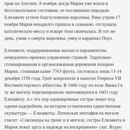
прав на Англию. 8 ноября, когда Мария уже впала в
бессознательное состояние, ее посланники передали
Елизавете устное благословение королевы. Рано утром 17
ноября Мария ненадолго пришла в сознание, отслушала
католическую мессу и вскоре тихо скончалась. В тот же
день, узнав о смерти королевы, умер и кардинал Поул.
Елизавета, поддерживаемая знатью и парламентом,
немедленно приняла управление страной. Тщательно
спланированная и организованная церемония похорон
Марии, стоившая казне 7763 фунта, состоялась лишь 13-14
декабря 1558 года. Гроб захоронили в капелле Генриха VII
Вестминстерского аббатства. В 1606 году по воле Якова I в
ту же могилу перезахоронили скончавшуюся в 1603 году
Елизавету, и с тех пор единокровные сестры лежат под
одним надгробием, на котором установлена единственная
скульптура — Елизаветы. Латинская эпитафия на могиле
гласит: «Союзницы на троне и в могиле, сестры Елизавета и
Мария лежат здесь в надежде на воскрешение» (лат. Regno