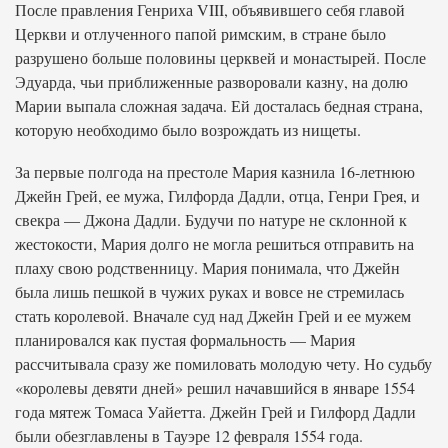
После правления Генриха VIII, объявившего себя главой
Церкви и отлученного папой римским, в стране было
разрушено больше половины церквей и монастырей. После
Эдуарда, чьи приближенные разворовали казну, на долю
Марии выпала сложная задача. Ей досталась бедная страна,
которую необходимо было возрождать из нищеты.
За первые полгода на престоле Мария казнила 16-летнюю
Джейн Грей, ее мужа, Гилфорда Дадли, отца, Генри Грея, и
свекра — Джона Дадли. Будучи по натуре не склонной к
жестокости, Мария долго не могла решиться отправить на
плаху свою родственницу. Мария понимала, что Джейн
была лишь пешкой в чужих руках и вовсе не стремилась
стать королевой. Вначале суд над Джейн Грей и ее мужем
планировался как пустая формальность — Мария
рассчитывала сразу же помиловать молодую чету. Но судьбу
«королевы девяти дней» решил начавшийся в январе 1554
года мятеж Томаса Уайетта. Джейн Грей и Гилфорд Дадли
были обезглавлены в Тауэре 12 февраля 1554 года.