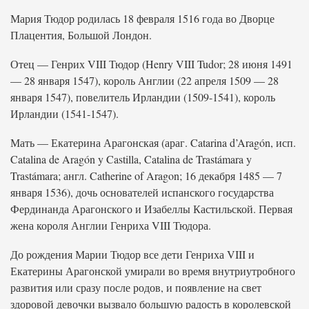
Мария Тюдор родилась 18 февраля 1516 года во Дворце
Плацентия, Большой Лондон.
Отец — Генрих VIII Тюдор (Henry VIII Tudor; 28 июня 1491
— 28 января 1547), король Англии (22 апреля 1509 — 28
января 1547), повелитель Ирландии (1509-1541), король
Ирландии (1541-1547).
Мать — Екатерина Арагонская (араг. Catarina d’Aragón, исп.
Catalina de Aragón y Castilla, Catalina de Trastámara y
Trastámara; англ. Catherine of Aragon; 16 декабря 1485 — 7
января 1536), дочь основателей испанского государства
Фердинанда Арагонского и Изабеллы Кастильской. Первая
жена короля Англии Генриха VIII Тюдора.
До рождения Марии Тюдор все дети Генриха VIII и
Екатерины Арагонской умирали во время внутриутробного
развития или сразу после родов, и появление на свет
здоровой девочки вызвало большую радость в королевской