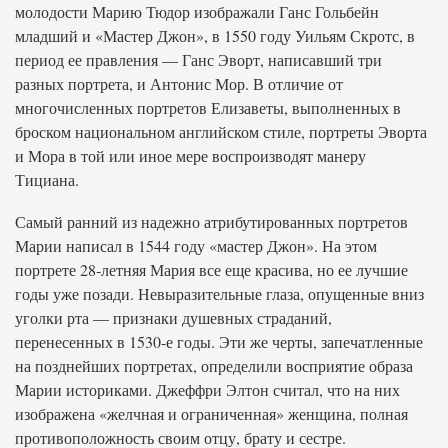
молодости Марию Тюдор изображали Ганс Гольбейн
младший и «Мастер Джон», в 1550 году Уильям Скротс, в
период ее правления — Ганс Эворт, написавший три
разных портрета, и Антонис Мор. В отличие от
многочисленных портретов Елизаветы, выполненных в
броском национальном английском стиле, портреты Эворта
и Мора в той или иное мере воспроизводят манеру
Тициана.
Самый ранний из надежно атрибутированных портретов
Марии написал в 1544 году «мастер Джон». На этом
портрете 28-летняя Мария все еще красива, но ее лучшие
годы уже позади. Невыразительные глаза, опущенные вниз
уголки рта — признаки душевных страданий,
перенесенных в 1530-е годы. Эти же черты, запечатленные
на позднейших портретах, определили восприятие образа
Марии историками. Джеффри Элтон считал, что на них
изображена «желчная и ограниченная» женщина, полная
противоположность своим отцу, брату и сестре.