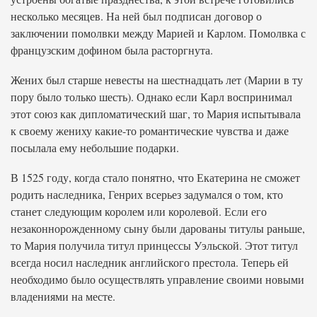
несколько месяцев. На ней был подписан договор о
заключении помолвки между Марией и Карлом. Помолвка с
французским дофином была расторгнута.
Жених был старше невесты на шестнадцать лет (Марии в ту
пору было только шесть). Однако если Карл воспринимал
этот союз как дипломатический шаг, то Мария испытывала
к своему жениху какие-то романтические чувства и даже
посылала ему небольшие подарки.
В 1525 году, когда стало понятно, что Екатерина не сможет
родить наследника, Генрих всерьез задумался о том, кто
станет следующим королем или королевой. Если его
незаконнорожденному сыну были дарованы титулы раньше,
то Мария получила титул принцессы Уэльской. Этот титул
всегда носил наследник английского престола. Теперь ей
необходимо было осуществлять управление своими новыми
владениями на месте.