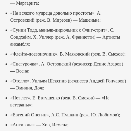
— Маргарита;
«На всякого мудреца довольно простоты», А.
Островский (реж. В. Мирзоев) — Машенька;
«Суини Тодд, маньяк-цирюльник с Флит-стрит», С.
Сондхайм, Х. Уиллер (реж. А. Франдетти) — Артисты
ансамбля;
«Флейта-позвоночник», В. Маяковский (реж. В. Смехов);
«Снегурочка», А. Островский (режиссер Денис Азаров)
— Весна;
«Отелло», Уильям Шекспир (режиссер Андрей Гончаров)
— Эмилия, Дож;
«Нет лет», Е. Евтушенко (реж. В. Смехов) — «Не
ветераны»;
«Евгений Онегин», А.С. Пушкин (реж. Ю. Любимов);
«Антигона» — Хор, Исмена;