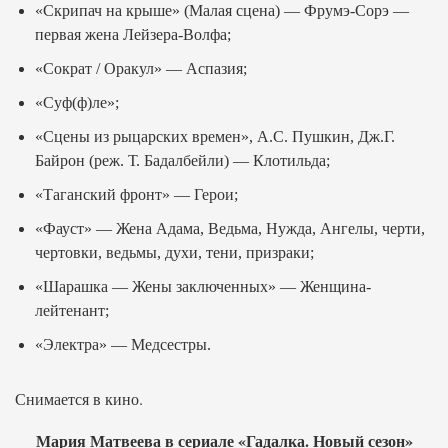
«Скрипач на крыше» (Малая сцена) — Фрумэ-Сорэ —
первая жена Лейзера-Волфа;
«Сократ / Оракул» — Аспазия;
«Суф(ф)ле»;
«Сцены из рыцарских времен», А.С. Пушкин, Дж.Г.
Байрон (реж. Т. Бадалбейли) — Клотильда;
«Таганский фронт» — Герои;
«Фауст» — Жена Адама, Ведьма, Нужда, Ангелы, черти,
чертовки, ведьмы, духи, тени, призраки;
«Шарашка — Жены заключенных» — Женщина-
лейтенант;
«Электра» — Медсестры.
Снимается в кино.
Мария Матвеева в сериале «Гадалка. Новый сезон»