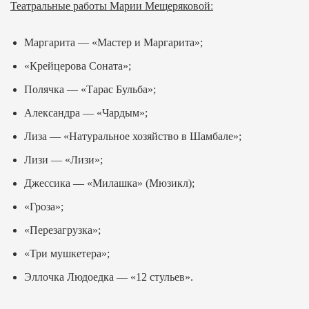
Театральные работы Марии Мещеряковой:
Маргарита — «Мастер и Маргарита»;
«Крейцерова Соната»;
Полячка — «Тарас Бульба»;
Александра — «Чардым»;
Лиза — «Натуральное хозяйство в Шамбале»;
Лизи — «Лизи»;
Джессика — «Милашка» (Мюзикл);
«Гроза»;
«Перезагрузка»;
«Три мушкетера»;
Эллочка Людоедка — «12 стульев».