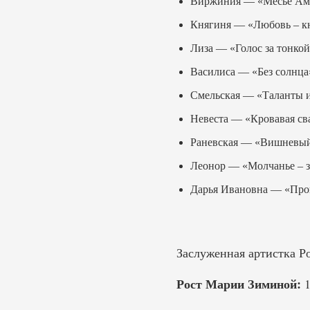
Виржиния — «Месье Ами
Княгиня — «Любовь – кни
Лиза — «Голос за тонкой
Василиса — «Без солнца»
Смельская — «Таланты и
Невеста — «Кровавая сва
Раневская — «Вишневый 
Леонор — «Молчанье – з
Дарья Ивановна — «Пров
Заслуженная артистка Ро
Рост Марии Зиминой:
1