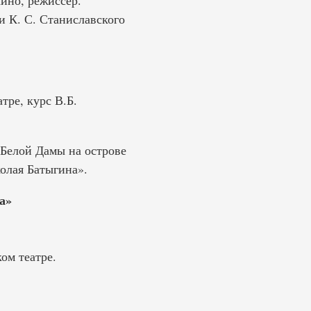
ино, режиссер.
 К. С. Станиславского
ре, курс В.Б.
 Белой Дамы на острове
олая Батыгина».
а»
ом театре.