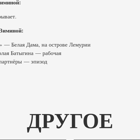
иминой:
ывает.
Зиминой:
 — Белая Дама, на острове Лемурии
олая Батыгина — рабочая
 партнёры — эпизод
ДРУГОЕ