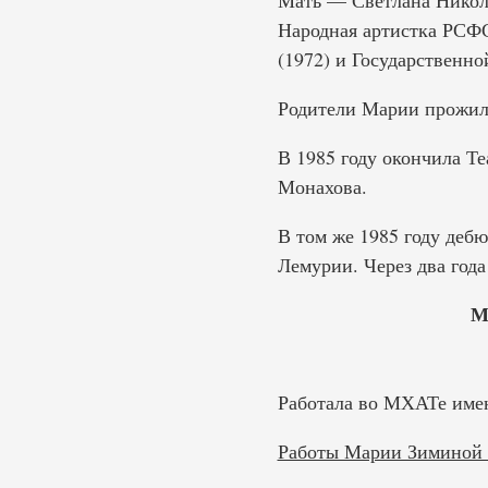
Мать — Светлана Никола
Народная артистка РСФС
(1972) и Государственн
Родители Марии прожили 
В 1985 году окончила Т
Монахова.
В том же 1985 году деб
Лемурии. Через два год
М
Работала во МХАТе имен
Работы Марии Зиминой 