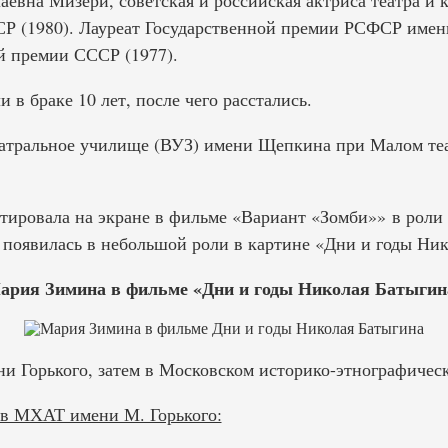
евна Мизери, советская и российская актриса театра и к
Р (1980). Лауреат Государственной премии РСФСР имени
ой премии СССР (1977).
в браке 10 лет, после чего расстались.
еатральное училище (ВУЗ) имени Щепкина при Малом теат
ютировала на экране в фильме «Вариант «Зомби»» в роли
а появилась в небольшой роли в картине «Дни и годы Ник
ария Зимина в фильме «Дни и годы Николая Батыгин
и Горького, затем в Московском историко-этнографическ
в МХАТ имени М. Горького: