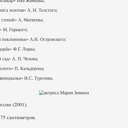
лькар» Ива Жамиака;
га золотая» А. Н. Толстого;
 стеной» А. Матвеева;
 М. Горького;
 поклонники» А.Н. Островского;
дьба» Ф.Г. Лорка;
сад» А. П. Чехова;
олото» П. Кальдерона;
инциалка» И.С. Тургенва.
ссии (2001).
75 сантиметров.