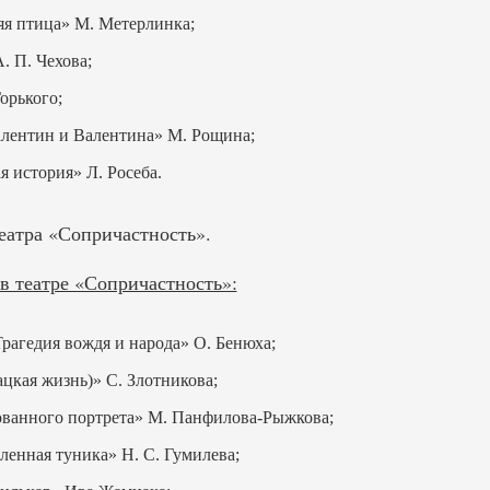
яя птица» М. Метерлинка;
. П. Чехова;
орького;
лентин и Валентина» М. Рощина;
 история» Л. Росеба.
еатра «Сопричастность».
 театре «Сопричастность»:
рагедия вождя и народа» О. Бенюха;
цкая жизнь)» С. Злотникова;
ванного портрета» М. Панфилова-Рыжкова;
енная туника» Н. С. Гумилева;