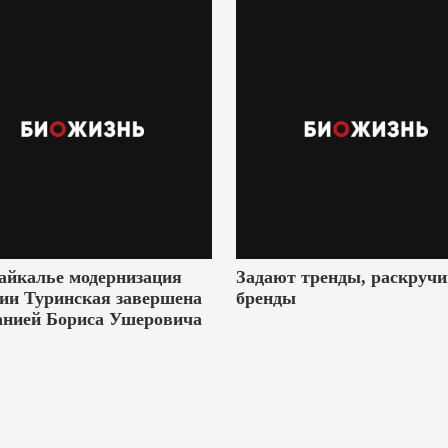
айкалье модернизация
Задают тренды, раскруч
ии Туринская завершена
бренды
анией Бориса Ушеровича