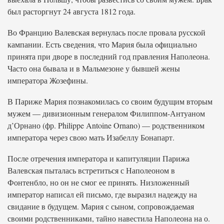
был расторгнут 24 августа 1812 года.
Во Францию Валевская вернулась после провала русской
кампании. Есть сведения, что Мария была официально
принята при дворе в последний год правления Наполеона.
Часто она бывала и в Мальмезоне у бывшей жены
императора Жозефины.
В Париже Мария познакомилась со своим будущим вторым
мужем — дивизионным генералом Филиппом-Антуаном
д’Орнано (фр. Philippe Antoine Ornano) — родственником
императора через свою мать Изабеллу Бонапарт.
После отречения императора и капитуляции Парижа
Валевская пыталась встретиться с Наполеоном в
Фонтенбло, но он не смог ее принять. Низложенный
император написал ей письмо, где выразил надежду на
свидание в будущем. Мария с сыном, сопровождаемая
своими родственниками, тайно навестила Наполеона на о.