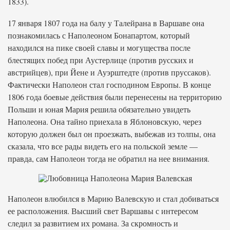
1833).
17 января 1807 года на балу у Талейрана в Варшаве она
познакомилась с Наполеоном Бонапартом, который
находился на пике своей славы и могущества после
блестящих побед при Аустерлице (против русских и
австрийцев), при Йене и Ауэрштедте (против пруссаков).
Фактически Наполеон стал господином Европы. В конце
1806 года боевые действия были перенесены на территорию
Польши и юная Мария решила обязательно увидеть
Наполеона. Она тайно приехала в Яблоновскую, через
которую должен был он проезжать, выбежав из толпы, она
сказала, что все рады видеть его на польской земле —
правда, сам Наполеон тогда не обратил на нее внимания.
Наполеон влюбился в Марию Валевскую и стал добиваться
ее расположения. Высший свет Варшавы с интересом
следил за развитием их романа. За скромность и