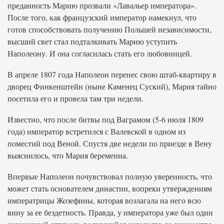
преданность Марию прозвали «Лавальер императора».
После того, как французский император намекнул, что
готов способствовать получению Польшей независимости,
высший свет стал подталкивать Марию уступить
Наполеону. И она согласилась стать его любовницей.
В апреле 1807 года Наполеон перенес свою штаб-квартиру в
дворец Финкенштейн (ныне Каменец Суский), Мария тайно
посетила его и провела там три недели.
Известно, что после битвы под Ваграмом (5-6 июля 1809
года) император встретился с Валевской в одном из
поместий под Веной. Спустя две недели по приезде в Вену
выяснилось, что Мария беременна.
Впервые Наполеон почувствовал полную уверенность, что
может стать основателем династии, вопреки утверждениям
императрицы Жозефины, которая возлагала на него всю
вину за ее бездетность. Правда, у императора уже был один