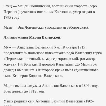
Отец — Мацей Лончинский, гостыньский староста (герб
Перевязь), участник восстания Костюшко, умер от ран в
1795 году.
Мать — Эва Лончинская (урожденная Заборовская).
Личная жизнь Марии Валевской:
Муж — Анастазий Валевский (ум. 18 января 1815),
представитель польского шляхетского рода Валевских герба
«Першхала», военный, камергер королевский, ротмистр
хоругви 1-й Бригады Народной Кавалерии. До Марии он
дважды был женат. От второго брака имел единственного
сына Ксаверия Колонна-Валевского.
Мария вышла замуж за Анастазия Валевского в 1804 году.
Брак длился до 1812 года.
У них родился сын Антоний Базилий Валевский (1805-