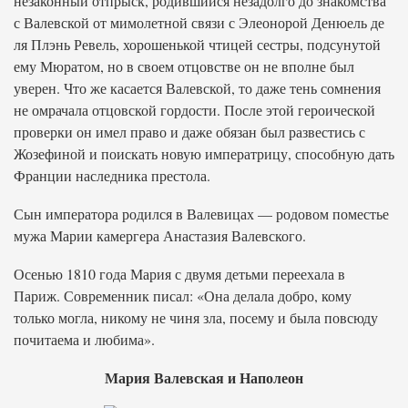
незаконный отпрыск, родившийся незадолго до знакомства
с Валевской от мимолетной связи с Элеонорой Денюель де
ля Плэнь Ревель, хорошенькой чтицей сестры, подсунутой
ему Мюратом, но в своем отцовстве он не вполне был
уверен. Что же касается Валевской, то даже тень сомнения
не омрачала отцовской гордости. После этой героической
проверки он имел право и даже обязан был развестись с
Жозефиной и поискать новую императрицу, способную дать
Франции наследника престола.
Сын императора родился в Валевицах — родовом поместье
мужа Марии камергера Анастазия Валевского.
Осенью 1810 года Мария с двумя детьми переехала в
Париж. Современник писал: «Она делала добро, кому
только могла, никому не чиня зла, посему и была повсюду
почитаема и любима».
Мария Валевская и Наполеон