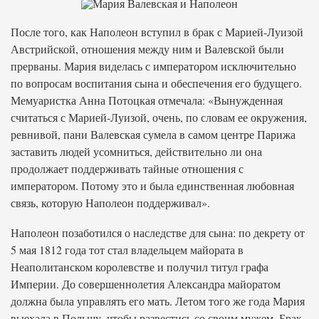
После того, как Наполеон вступил в брак с Марией-Луизой
Австрийской, отношения между ним и Валевской были
прерваны. Мария виделась с императором исключительно
по вопросам воспитания сына и обеспечения его будущего.
Мемуаристка Анна Потоцкая отмечала: «Вынужденная
считаться с Марией-Луизой, очень, по словам ее окружения,
ревнивой, пани Валевская сумела в самом центре Парижа
заставить людей усомниться, действительно ли она
продолжает поддерживать тайные отношения с
императором. Потому это и была единственная любовная
связь, которую Наполеон поддерживал».
Наполеон позаботился о наследстве для сына: по декрету от
5 мая 1812 года тот стал владельцем майората в
Неаполитанском королевстве и получил титул графа
Империи. До совершеннолетия Александра майоратом
должна была управлять его мать. Летом того же года Мария
выехала в Польшу, чтобы развестись со своим мужем. Брак