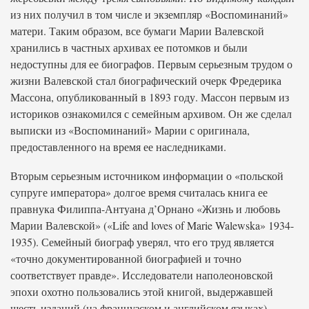
из них получил в том числе и экземпляр «Воспоминаний»
матери. Таким образом, все бумаги Марии Валевской
хранились в частных архивах ее потомков и были
недоступны для ее биографов. Первым серьезным трудом о
жизни Валевской стал биографический очерк Фредерика
Массона, опубликованный в 1893 году. Массон первым из
историков ознакомился с семейным архивом. Он же сделал
выписки из «Воспоминаний» Марии с оригинала,
предоставленного на время ее наследниками.
Вторым серьезным источником информации о «польской
супруге императора» долгое время считалась книга ее
правнука Филиппа-Антуана д’Орнано «Жизнь и любовь
Марии Валевской» («Life and loves of Marie Walewska» 1934-
1935). Семейный биограф уверял, что его труд является
«точно документированной биографией и точно
соответствует правде». Исследователи наполеоновской
эпохи охотно пользовались этой книгой, выдержавшей
шесть изданий (на французском и английском языках).