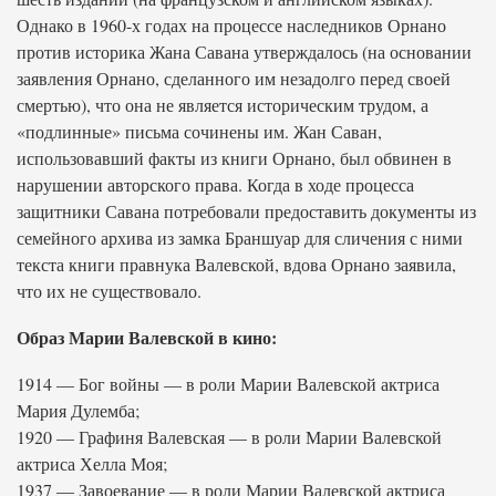
Однако в 1960-х годах на процессе наследников Орнано
против историка Жана Савана утверждалось (на основании
заявления Орнано, сделанного им незадолго перед своей
смертью), что она не является историческим трудом, а
«подлинные» письма сочинены им. Жан Саван,
использовавший факты из книги Орнано, был обвинен в
нарушении авторского права. Когда в ходе процесса
защитники Савана потребовали предоставить документы из
семейного архива из замка Браншуар для сличения с ними
текста книги правнука Валевской, вдова Орнано заявила,
что их не существовало.
Образ Марии Валевской в кино:
1914 — Бог войны — в роли Марии Валевской актриса
Мария Дулемба;
1920 — Графиня Валевская — в роли Марии Валевской
актриса Хелла Моя;
1937 — Завоевание — в роли Марии Валевской актриса