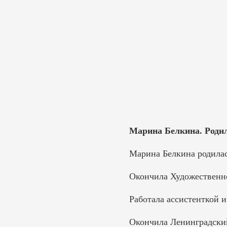
Марина Белкина. Родил
Марина Белкина родилас
Окончила Художественно
Работала ассистенткой 
Окончила Ленинградский