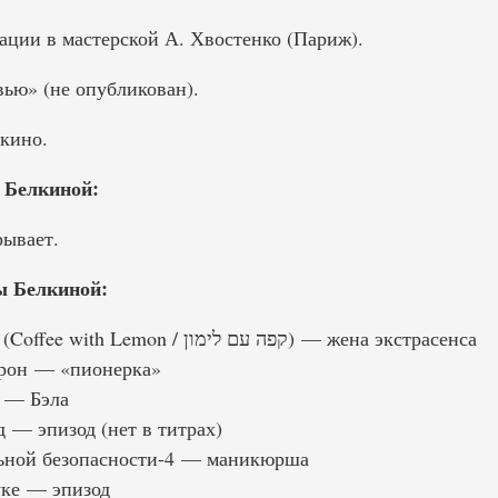
ации в мастерской А. Хвостенко (Париж).
ью» (не опубликован).
 кино.
 Белкиной:
ывает.
 Белкиной:
1994 — Кофе с лимоном (Coffee with Lemon / קפה עם לימון) — жена экстрасенса
рон — «пионерка»
 — Бэла
 — эпизод (нет в титрах)
ьной безопасности-4 — маникюрша
уке — эпизод