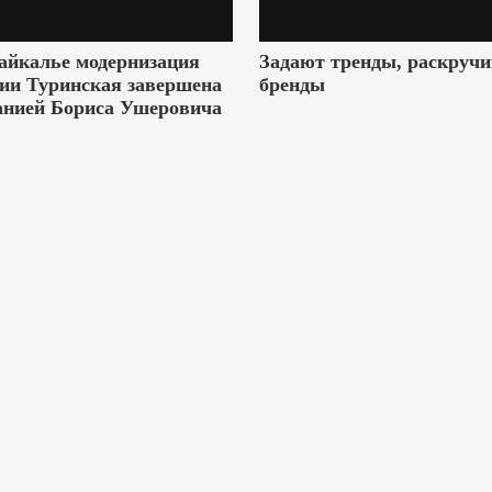
айкалье модернизация
Задают тренды, раскруч
ии Туринская завершена
бренды
анией Бориса Ушеровича