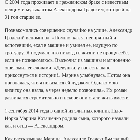
С 2004 года проживает в гражданском браке с известным
певцом и музыкантом Александром Градским, который на
31 год старше ее.
Познакомились совершенно случайно на улице. Александр
Градский вспоминал: «Помню, как я, неопрятный и
вспотевший, ехал в машине и увидел ее, идущую по
тротуару. Я подумал, что никогда в жизни не прощу себе,
если не познакомлюсь. Выскочил из машины и мгновенно
ошеломил ее словами: «Девушка, у вас есть шанс
прикоснуться к истории!» Марина улыбнулась. Потом она
призналась, что я показался ей чудаком. Однако мою
визитку она взяла, а через неделю позвонила». Их роман
развивался стремительно и вскоре они стали жить вместе.
1 сентября 2014 года в одной из элитных клиник Нью-
Йорка Марина Коташенко родила сына, которого назвали
как и отца — Александром.
Как рассказывала Марина, Александр Градский-младший