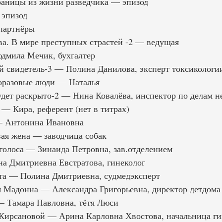
аницы из жизни разведчика — эпизод
эпизод
партнёры
а. В мире преступных страстей -2 — ведущая
дмила Мечик, бухгалтер
 свидетель-3 — Полина Данилова, эксперт токсикологи
оразовые люди — Наталья
дет раскрыто-2 — Нина Ковалёва, инспектор по делам 
— Кира, референт (нет в титрах)
— Антонина Ивановна
ая жена — заводчица собак
голоса — Зинаида Петровна, зав.отделением
а Дмитриевна Евстратова, гинеколог
та — Полина Дмитриевна, судмедэксперт
 Мадонна — Александра Григорьевна, директор детдома
— Тамара Павловна, тётя Люси
Кирсановой — Арина Карловна Хвостова, начальница г