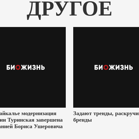
ДРУГОЕ
айкалье модернизация
Задают тренды, раскруч
ии Туринская завершена
бренды
анией Бориса Ушеровича