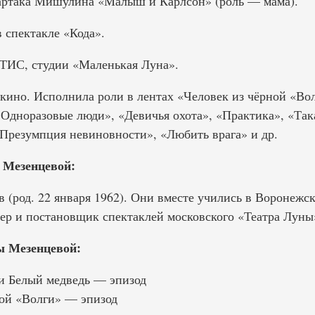
партака Мишулина «Малыш и Карлсон» (роль — мама).
 спектакле «Кода».
ТИС, студии «Маленькая Луна».
 кино. Исполнила роли в лентах «Человек из чёрной «Во
 Одноразовые люди», «Девичья охота», «Практика», «Так
Презумпция невиновности», «Любить врага» и др.
 Мезенцевой:
(род. 22 января 1962). Они вместе учились в Воронежс
тер и постановщик спектаклей московского «Театра Луны
 Мезенцевой:
и Белый медведь — эпизод
ой «Волги» — эпизод