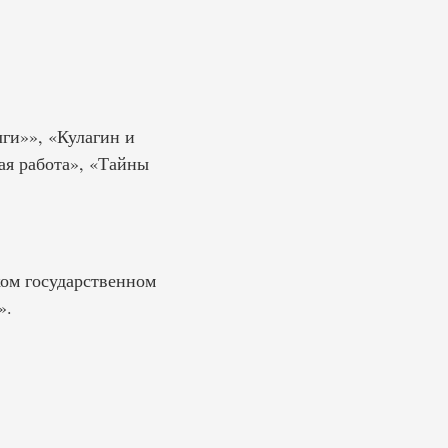
лги»», «Кулагин и
ая работа», «Тайны
ком государственном
».