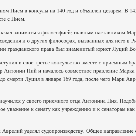
ом Пием в консулы на 140 год и объявлен цезарем. В 14
те с Пием.
начал заниматься философией; главным наставником Ма
ведения и о других философах, вызванных для него в Р
нии гражданского права был знаменитый юрист Луций В
вступил в свое третье консульство вместе с приемным бра
ор Антонин Пий и началось совместное правление Марка
до смерти Луция в январе 169 года, после чего Марк Ав
аучился у своего приемного отца Антонина Пия. Подоб
ое уважение к сенату как учреждению и к сенаторам как
Аврелий уделял судопроизводству. Общее направление е