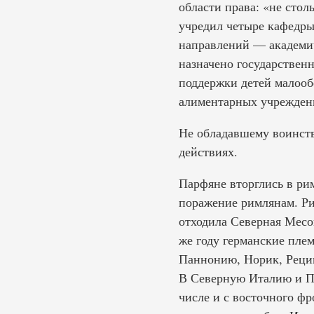
области права: «не стол
учредил четыре кафедры
направлений — академич
назначено государственн
поддержки детей малооб
алиментарных учрежден
Не обладавшему воинств
действиях.
Парфяне вторглись в ри
поражение римлянам. Ри
отходила Северная Месо
же году германские пле
Паннонию, Норик, Рецию
В Северную Италию и П
числе и с восточного фр