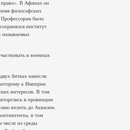
е право». В Афинах он
время философских
. Профессорам было
 сохранялся институт
к называемых
частвовать в военных
 двух битвах нанесли
 которому к Империи
ких интересов. В том
 вторглись в провинции
лию вплоть до Аквилеи.
онтингенты, в том
м числе из среды