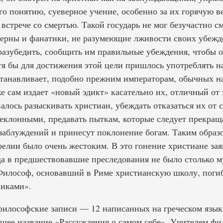
его понятию, суеверное учение, особенно за их горячую 
встрече со смертью. Такой государь не мог безучастно с
еверны и фанатики, не разумеющие лживости своих убежд
х разубедить, сообщить им правильные убеждения, чтобы
тя бы для достижения этой цели пришлось употреблять н
станавливает, подобно прежним императорам, обычных 
е сам издает «новый эдикт» касательно их, отличный от
алось разыскивать христиан, убеждать отказаться их от 
еклонными, предавать пыткам, которые следует прекращат
 заблуждений и принесут поклонение богам. Таким образ
елии было очень жестоким. В это гонение христиане зая
да в предшествовавшие преследования не было столько м
Философ, основавший в Риме христианскую школу, погиб
никами».
илософские записи — 12 написанных на греческом язык
щее название «Рассуждения о самом себе». Учителем ф