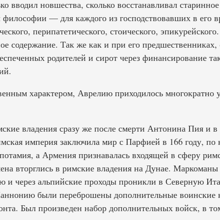
ько вводил новшества, сколько восстанавливал старинно
 философии — для каждого из господствовавших в его 
еского, перипатетического, стоического, эпикурейского
ое содержание. Так же как и при его предшественниках,
еспеченных родителей и сирот через финансирование та
ий.
енным характером, Аврелию приходилось многократно у
мские владения сразу же после смерти Антонина Пия и в
мская империя заключила мир с Парфией в 166 году, по
потамия, а Армения признавалась входящей в сферу римс
мена вторглись в римские владения на Дунае. Маркоманы
 и через альпийские проходы проникли в Северную Ита
аннонию были переброшены дополнительные воинские к
онта. Был произведен набор дополнительных войск, в то