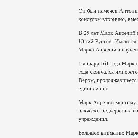
Он был намечен Антонин
консулом вторично, вмес
В 25 лет Марк Аврелий 
Юний Рустик. Имеются с
Марка Аврелия в изуче
1 января 161 года Марк 
года скончался императ
Вером, продолжавшееся 
единолично.
Марк Аврелий многому н
всячески подчеркивал св
учреждения.
Большое внимание Марк 