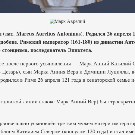
лат. Marcus Aurelius Antoninus). Родился 26 апреля 
ндобоне. Римский император (161-180) из династии Ан
 стоицизма, последователь Эпиктета.
е после первого усыновления — Марк Анний Катилий Се
 Цезарь), сын Марка Анния Вера и Домиции Луциллы, 
одился в Риме 26 апреля 121 года в сенаторской семье и
тцовской линии (также Марк Анний Вер) был троекратны
рвоначально усыновлён третьим мужем матери императ
ием Катилием Севером (консулом 120 года) и стал име