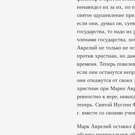
ненавидел их за их, по 
святое одушевление при 
если они, думал он, су
государства, то надо и
членами государства, хо
Аврелий не только не о
против христиан, но даж
времени. Теперь повелев
если они останутся непр
они откажутся от своих
христиан при Марке Авр
ревностно к вере; никог
теперь. Святой Иустин 
г. вместе со своими уче
Марк Аврелий оставил ф
обычно приписывают об