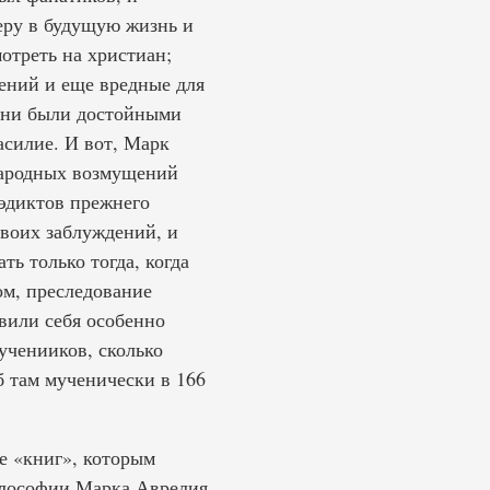
веру в будущую жизнь и
мотреть на христиан;
ений и еще вредные для
 они были достойными
асилие. И вот, Марк
народных возмущений
 эдиктов прежнего
своих заблуждений, и
ь только тогда, когда
ом, преследование
вили себя особенно
ученииков, сколько
 там мученически в 166
е «книг», которым
илософии Марка Аврелия