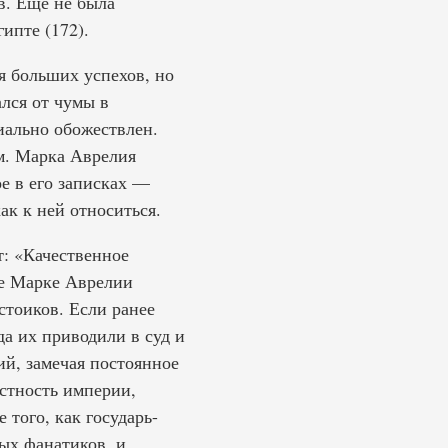
в. Ещё не была
ипте (172).
я больших успехов, но
лся от чумы в
иально обожествлен.
м. Марка Аврелия
е в его записках —
ак к ней относиться.
: «Качественное
ре Марке Аврелии
стоиков. Если ранее
да их приводили в суд и
ий, замечая постоянное
стность империи,
 того, как государь-
ых фанатиков, и