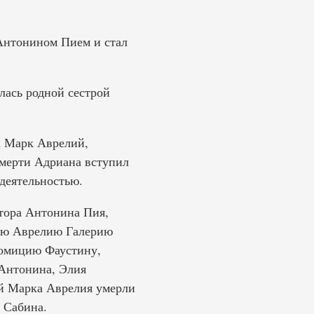
 Антонином Пием и стал
ась родной сестрой
а Марк Аврелий,
 смерти Адриана вступил
 деятельностью.
тора Антонина Пия,
нию Аврелию Галерию
омицию Фаустину,
Антонина, Элия
й Марка Аврелия умерли
 Сабина.