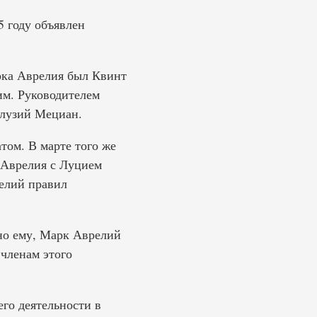
5 году объявлен
рка Аврелия был Квинт
им. Руководителем
олузий Мециан.
том. В марте того же
 Аврелия с Луцием
релий правил
но ему, Марк Аврелий
 членам этого
го деятельности в