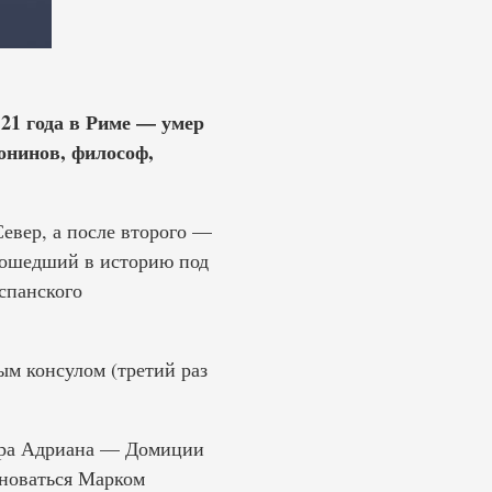
121 года в Риме — умер
тонинов, философ,
вер, а после второго —
вошедший в историю под
спанского
м консулом (третий раз
ора Адриана — Домиции
новаться Марком