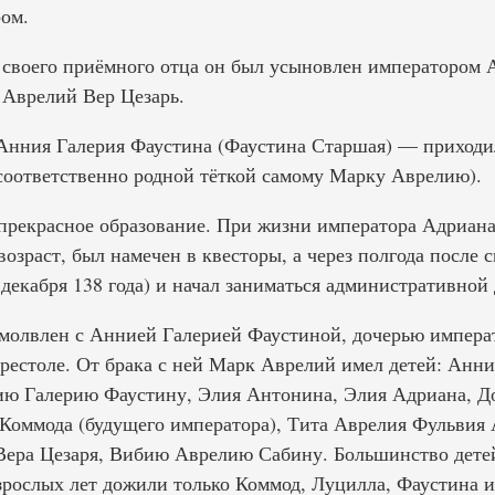
ом.
и своего приёмного отца он был усыновлен императором
Аврелий Вер Цезарь.
нния Галерия Фаустина (Фаустина Старшая) — приходил
соответственно родной тёткой самому Марку Аврелию).
прекрасное образование. При жизни императора Адриан
озраст, был намечен в квесторы, а через полгода после
 декабря 138 года) и начал заниматься административной
омолвлен с Аннией Галерией Фаустиной, дочерью импера
рестоле. От брака с ней Марк Аврелий имел детей: Ан
ю Галерию Фаустину, Элия Антонина, Элия Адриана, Д
оммода (будущего императора), Тита Аврелия Фульвия 
Вера Цезаря, Вибию Аврелию Сабину. Большинство дете
взрослых лет дожили только Коммод, Луцилла, Фаустина и