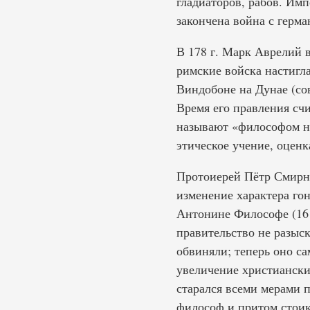
гладиаторов, рабов. Им
закончена война с герма
В 178 г. Марк Аврелий в
римские войска настигл
Виндобоне на Дунае (со
Время его правления сч
называют «философом на
этическое учение, оценк
Протоиерей Пётр Смирно
изменение характера го
Антонине Философе (161
правительство не разыск
обвиняли; теперь оно са
увеличение христиански
старался всеми мерами п
философ и притом стоик