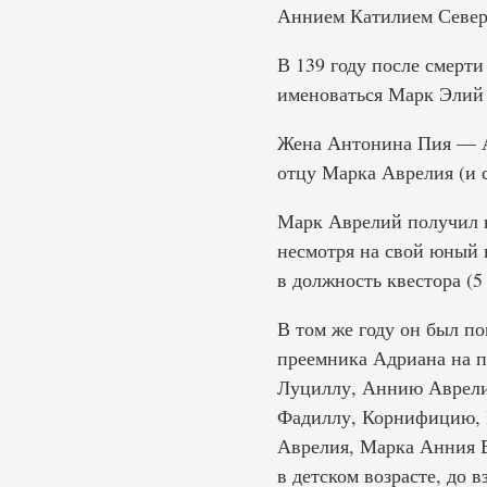
Аннием Катилием Север
В 139 году после смерт
именоваться Марк Элий 
Жена Антонина Пия — А
отцу Марка Аврелия (и 
Марк Аврелий получил 
несмотря на свой юный в
в должность квестора (5
В том же году он был п
преемника Адриана на п
Луциллу, Аннию Аврели
Фадиллу, Корнифицию, К
Аврелия, Марка Анния 
в детском возрасте, до 