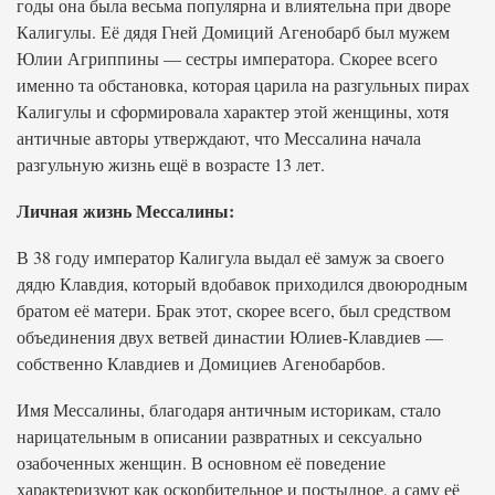
годы она была весьма популярна и влиятельна при дворе
Калигулы. Её дядя Гней Домиций Агенобарб был мужем
Юлии Агриппины — сестры императора. Скорее всего
именно та обстановка, которая царила на разгульных пирах
Калигулы и сформировала характер этой женщины, хотя
античные авторы утверждают, что Мессалина начала
разгульную жизнь ещё в возрасте 13 лет.
Личная жизнь Мессалины:
В 38 году император Калигула выдал её замуж за своего
дядю Клавдия, который вдобавок приходился двоюродным
братом её матери. Брак этот, скорее всего, был средством
объединения двух ветвей династии Юлиев-Клавдиев —
собственно Клавдиев и Домициев Агенобарбов.
Имя Мессалины, благодаря античным историкам, стало
нарицательным в описании развратных и сексуально
озабоченных женщин. В основном её поведение
характеризуют как оскорбительное и постыдное, а саму её