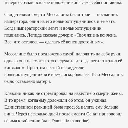
теперь осознав, в какое положение она сама себя поставила.
Свидетелями смерти Мессалины были трое — посланник
императора, один из его вольноотпущенников и её мать.
Когда императорский легат и вольноотпущенник
появились, Лепида сказала дочери: «Твоя жизнь кончена.
Всё, что осталось — сделать её конец достойным».
Мессалине было предложено самой наложить на себя руки,
однако она не смогла этого сделать, и тогда легат заколол её
кинжалом. При этом взятый в свидетели
вольноотпущенник всё время оскорблял её. Тело Мессалины
было оставлено матери.
Клавдий никак не отреагировал на известие о смерти жены.
В то время, когда ему доложили об этом, он ужинал.
Единственной реакцией была просьба налить ему больше
вина. Через несколько дней после смерти Сенат приговорил
её имя к забвению (лат. Damnatio memoriae).