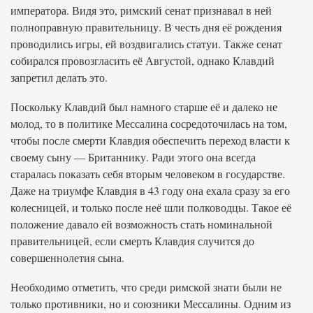
императора. Видя это, римский сенат признавал в ней
полноправную правительницу. В честь дня её рождения
проводились игры, ей воздвигались статуи. Также сенат
собирался провозгласить её Августой, однако Клавдий
запретил делать это.
Поскольку Клавдий был намного старше её и далеко не
молод, то в политике Мессалина сосредоточилась на том,
чтобы после смерти Клавдия обеспечить переход власти к
своему сыну — Британнику. Ради этого она всегда
старалась показать себя вторым человеком в государстве.
Даже на триумфе Клавдия в 43 году она ехала сразу за его
колесницей, и только после неё шли полководцы. Такое её
положение давало ей возможность стать номинальной
правительницей, если смерть Клавдия случится до
совершеннолетия сына.
Необходимо отметить, что среди римской знати были не
только противники, но и союзники Мессалины. Одним из