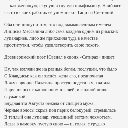
— как жестокую, скупую и глупую нимфоманку. Наиболее
часто в своих работах её упоминают Тацит и Светоний.
Оба они пишут о том, что под вымышленным именем
Лициска Мессалина либо сама владела одним из римских
лупанариев, либо же приходила туда в качестве
проститутки, чтобы удовлетворить свою похоть.
Древнеримский поэт Ювенал в своих «Сатирах» пишет:
Ну, так взгляни же на равных богам, послушай, что было
С Клавдием: как он заснёт, жена его, предпочитая
Ложу в дворце Палатина простую подстилку, хватала
Пару ночных с капюшоном плащей, и с одной лишь
служанкой
Блудная эта Августа бежала от спящего мужа;
Чёрные волосы скрыв под парик белокурый, стремилась
В тёплый она лупанар, увешанный ветхим лохмотьем,
Лезла в каморку пустую свою — и, голая, с грудью