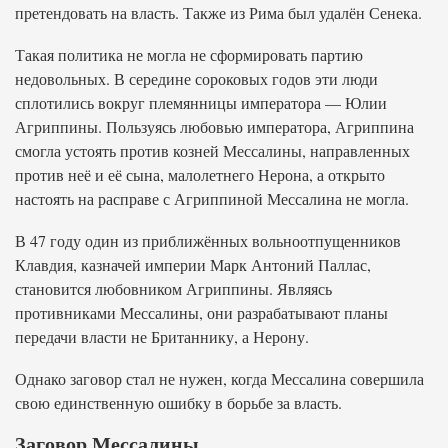
претендовать на власть. Также из Рима был удалён Сенека.
Такая политика не могла не сформировать партию
недовольных. В середине сороковых годов эти люди
сплотились вокруг племянницы императора — Юлии
Агриппины. Пользуясь любовью императора, Агриппина
смогла устоять против козней Мессалины, направленных
против неё и её сына, малолетнего Нерона, а открыто
настоять на расправе с Агриппиной Мессалина не могла.
В 47 году один из приближённых вольноотпущенников
Клавдия, казначей империи Марк Антоний Паллас,
становится любовником Агриппины. Являясь
противниками Мессалины, они разрабатывают планы
передачи власти не Британнику, а Нерону.
Однако заговор стал не нужен, когда Мессалина совершила
свою единственную ошибку в борьбе за власть.
Заговор Мессалины