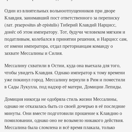
Один из влиятельных вольноотпущенников при дворе
Клавдия, занимавший пост ответственного за переписку
(лат. praepositus ab epistulis) Тиберий Клавдий Нарцисс,
донёс об этом императору. Тот, будучи человеком мягким и
податливым, колебался в принятии решения, и Нарцисс сам,
от имени императора, отдал преторианцам команду о
захвате Мессалины и Силия.
Мессалину схватили в Остии, куда она выехала для того,
чтобы увидеть Клавдия. Однако император к тому времени
уже покинул город. Мессалину вернули в Рим и поместили
в Сады Лукулла, под надзор её матери, Домиции Лепиды.
Домиция никогда не одобряла стиль жизни Мессалины,
однако не отказалась быть со своей дочерью в её последние
минуты. Они вместе подготовили прошение к Клавдию о
помиловании, однако оно не возымело никакого действия.
Мессалина была сломлена и всё время плакала, только