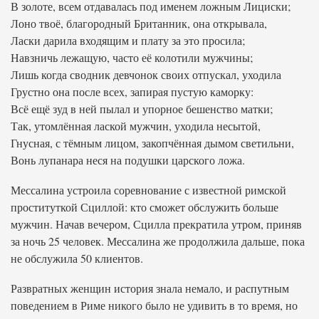
В золоте, всем отдавалась под именем ложным Лициски;
Лоно твоё, благородный Британник, она открывала,
Ласки дарила входящим и плату за это просила;
Навзничь лежащую, часто её колотили мужчины;
Лишь когда сводник девчонок своих отпускал, уходила
Грустно она после всех, запирая пустую каморку:
Всё ещё зуд в ней пылал и упорное бешенство матки;
Так, утомлённая лаской мужчин, уходила несытой,
Гнусная, с тёмным лицом, закопчённая дымом светильни,
Вонь лупанара неся на подушки царского ложа.
Мессалина устроила соревнование с известной римской
проституткой Сциллой: кто сможет обслужить больше
мужчин. Начав вечером, Сцилла прекратила утром, приняв
за ночь 25 человек. Мессалина же продолжила дальше, пока
не обслужила 50 клиентов.
Развратных женщин история знала немало, и распутным
поведением в Риме никого было не удивить в то время, но