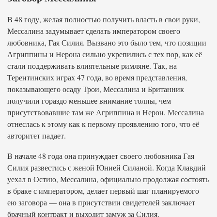
В 48 году, желая полностью получить власть в свои руки,
Мессалина задумывает сделать императором своего
любовника, Гая Силия. Вызвано это было тем, что позиции
Агриппины и Нерона сильно укрепились с тех пор, как её
стали поддерживать влиятельные римляне. Так, на
Терентинских играх 47 года, во время представления,
показывающего осаду Трои, Мессалина и Британник
получили гораздо меньшее внимание толпы, чем
присутствовавшие там же Агриппина и Нерон. Мессалина
отнеслась к этому как к первому проявлению того, что её
авторитет падает.
В начале 48 года она принуждает своего любовника Гая
Силия развестись с женой Юнией Силаной. Когда Клавдий
уехал в Остию, Мессалина, официально продолжая состоять
в браке с императором, делает первый шаг планируемого
ею заговора — она в присутствии свидетелей заключает
брачный контракт и выходит замуж за Силия.