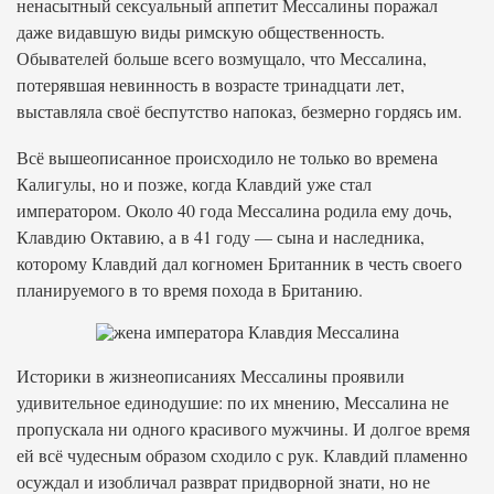
ненасытный сексуальный аппетит Мессалины поражал
даже видавшую виды римскую общественность.
Обывателей больше всего возмущало, что Мессалина,
потерявшая невинность в возрасте тринадцати лет,
выставляла своё беспутство напоказ, безмерно гордясь им.
Всё вышеописанное происходило не только во времена
Калигулы, но и позже, когда Клавдий уже стал
императором. Около 40 года Мессалина родила ему дочь,
Клавдию Октавию, а в 41 году — сына и наследника,
которому Клавдий дал когномен Британник в честь своего
планируемого в то время похода в Британию.
Историки в жизнеописаниях Мессалины проявили
удивительное единодушие: по их мнению, Мессалина не
пропускала ни одного красивого мужчины. И долгое время
ей всё чудесным образом сходило с рук. Клавдий пламенно
осуждал и изобличал разврат придворной знати, но не