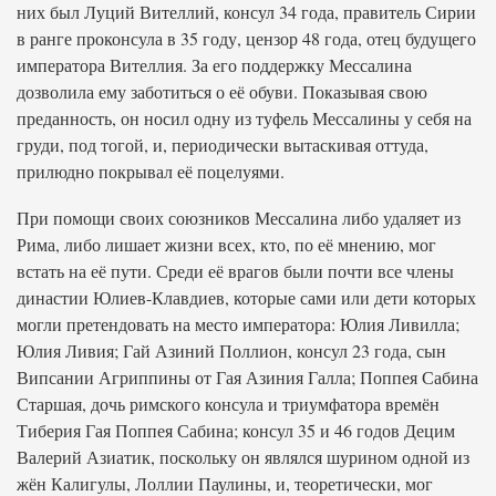
них был Луций Вителлий, консул 34 года, правитель Сирии
в ранге проконсула в 35 году, цензор 48 года, отец будущего
императора Вителлия. За его поддержку Мессалина
дозволила ему заботиться о её обуви. Показывая свою
преданность, он носил одну из туфель Мессалины у себя на
груди, под тогой, и, периодически вытаскивая оттуда,
прилюдно покрывал её поцелуями.
При помощи своих союзников Мессалина либо удаляет из
Рима, либо лишает жизни всех, кто, по её мнению, мог
встать на её пути. Среди её врагов были почти все члены
династии Юлиев-Клавдиев, которые сами или дети которых
могли претендовать на место императора: Юлия Ливилла;
Юлия Ливия; Гай Азиний Поллион, консул 23 года, сын
Випсании Агриппины от Гая Азиния Галла; Поппея Сабина
Старшая, дочь римского консула и триумфатора времён
Тиберия Гая Поппея Сабина; консул 35 и 46 годов Децим
Валерий Азиатик, поскольку он являлся шурином одной из
жён Калигулы, Лоллии Паулины, и, теоретически, мог