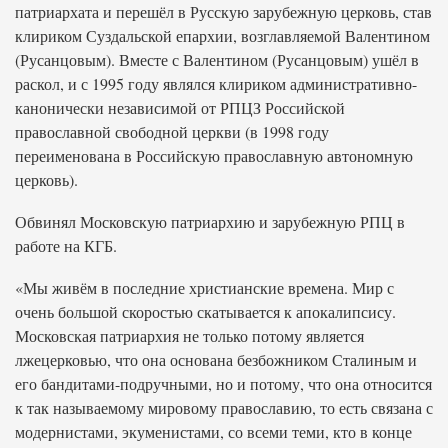
патриархата и перешёл в Русскую зарубежную церковь, став
клириком Суздальской епархии, возглавляемой Валентином
(Русанцовым). Вместе с Валентином (Русанцовым) ушёл в
раскол, и с 1995 году являлся клириком административно-
канонически независимой от РПЦЗ Российской
православной свободной церкви (в 1998 году
переименована в Российскую православную автономную
церковь).
Обвинял Московскую патриархию и зарубежную РПЦ в
работе на КГБ.
«Мы живём в последние христианские времена. Мир с
очень большой скоростью скатывается к апокалипсису.
Московская патриархия не только потому является
лжецерковью, что она основана безбожником Сталиным и
его бандитами-подручными, но и потому, что она относится
к так называемому мировому православию, то есть связана с
модернистами, экуменистами, со всеми теми, кто в конце