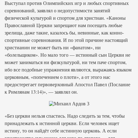
Выступал против Олимпийских игр и любых спортивных
соревнований, заявлял о недопустимости занятий
физической культурой и спортом для христиан. «Каноны
Православной Церкви запрещают нам посещать любые
зрелища, даже такие, казалось бы, невинные, как конно-
спортивные соревнования. И по этой причине настоящий
христианин не может быть ни «фанатом», ни
«болельщиком». Но мало того — истинный сын Церкви не
может заниматься ни физкультурой, ни тем паче спортом,
ибо все подобные упражнения являются, выражаясь языком
церковным, «попечением о плоти», а от этого нас
предостерегает первоверховный Апостол Павел (Послание
к Римлянам 13:14)», — заявлял он.
«Без церкви нельзя спастись. Надо следить за тем, чтобы
принадлежать к истинной церкви. Если человек ищет
истину, то он найдёт себе истинную церковь. А если
христианство ему нужно для чего-то другого — для