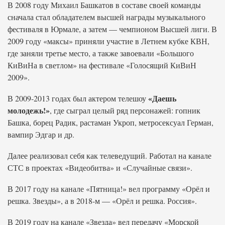
В 2008 году Михаил Башкатов в составе своей команды
сначала стал обладателем высшей награды музыкального
фестиваля в Юрмале, а затем — чемпионом Высшей лиги. В
2009 году «максы» приняли участие в Летнем кубке КВН,
где заняли третье место, а также завоевали «Большого
КиВиНа в светлом» на фестивале «Голосящий КиВиН
2009».
«Даешь
В 2009-2013 годах был актером телешоу
молодежь!»
, где сыграл целый ряд персонажей: гопник
Башка, борец Радик, растаман Укроп, метросексуал Герман,
вампир Эдгар и др.
Далее реализовал себя как телеведущий. Работал на канале
СТС в проектах «Видеобитва» и «Случайные связи».
В 2017 году на канале «Пятница!» вел программу «Орёл и
решка. Звезды», а в 2018-м — «Орёл и решка. Россия».
В 2019 году на канале «Звезда» вел передачу «Морской