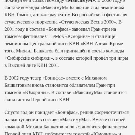
составе команды «МаксимуМ» Башкатов стал чемпионом
КВН Томска, а также лауреатом Всероссийского фестиваля
студенческого творчества «Студенческая Весна 2000». В
2001 году в составе «Бонифаса» завоевал Гран-при на
томском фестивале СТЭМов «Юморина» и стал вице-
чемпионом Центральной лиги КВН «КВН-Азия». Кроме
того, Михаил Башкатов был приглашён в состав команды
«Сибирские сибиряки», в составе которой провёл три игры
в Высшей лиге КВН 2001.
В 2002 году театр «Бонифас» вместе с Михаилом
Башкатовым вновь становится обладателем Гран-при
томской «Юморины». В составе «МаксимуМа» становится
финалистом Первой лиги КВН.
Спустя год он покидает «Бонифас», решив сосредоточиться
на выступлении в составе «МаксимуМа». Вместе со своей
командой Михаил Башкатов вновь становится финалистом
Первой лиги КВН, победителем томской «Юморины» и