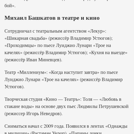
бой».
Михаил Башкатов в театре и кино
Сотрудничал с театральным агентством «Лекур»:
«Шикарная свадьба» (режиссёр Владимир Устюгов);
«Проходимцы» по пьесе Луиджио Лунари «Трое на
качелях» (режиссёр Владимир Устюгов); «Кухня на выезде»
(режиссёр Иван Миневцев).
Театр «Миллениум»: «Когда наступит завтра» по пьесе
Луиджио Лунари «Трое на качелях» (режиссёр Владимир
Устюгов).
Творческая студия «Кино — Театръ»: Толя — «Любовь в
стакане воды» на основе двух пьес Людмилы Петрушевской
(режиссер Игорь Неведров).
Сниматься начал с 2009 года. Появился в лентах «Однажды
в милиции» (Растаман Укроп), «Папины дочки.