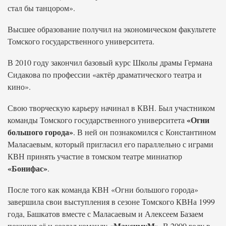
стал бы танцором».
Высшее образование получил на экономическом факультете
Томского государственного университета.
В 2010 году закончил базовый курс Школы драмы Германа
Сидакова по профессии «актёр драматического театра и
кино».
Свою творческую карьеру начинал в КВН. Был участником
«Огни
команды Томского государственного университета
большого города»
. В ней он познакомился с Константином
Маласаевым, который пригласил его параллельно с играми
КВН принять участие в томском театре миниатюр
«Бонифас»
.
После того как команда КВН «Огни большого города»
завершила свои выступления в сезоне Томского КВНа 1999
года, Башкатов вместе с Маласаевым и Алексеем Базаем
«МаксимуМ»
покинул её и создал команду
. В 2000 году в