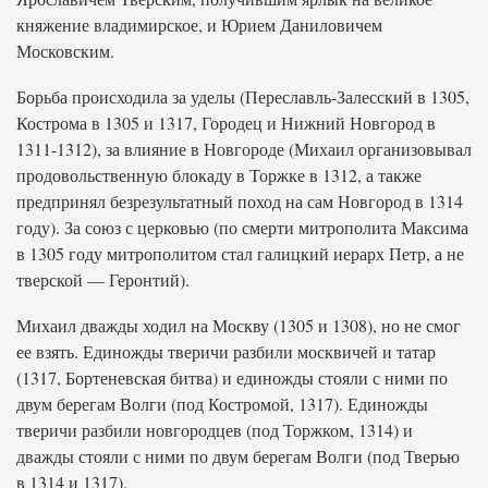
княжение владимирское, и Юрием Даниловичем
Московским.
Борьба происходила за уделы (Переславль-Залесский в 1305,
Кострома в 1305 и 1317, Городец и Нижний Новгород в
1311-1312), за влияние в Новгороде (Михаил организовывал
продовольственную блокаду в Торжке в 1312, а также
предпринял безрезультатный поход на сам Новгород в 1314
году). За союз с церковью (по смерти митрополита Максима
в 1305 году митрополитом стал галицкий иерарх Петр, а не
тверской — Геронтий).
Михаил дважды ходил на Москву (1305 и 1308), но не смог
ее взять. Единожды тверичи разбили москвичей и татар
(1317, Бортеневская битва) и единожды стояли с ними по
двум берегам Волги (под Костромой, 1317). Единожды
тверичи разбили новгородцев (под Торжком, 1314) и
дважды стояли с ними по двум берегам Волги (под Тверью
в 1314 и 1317).