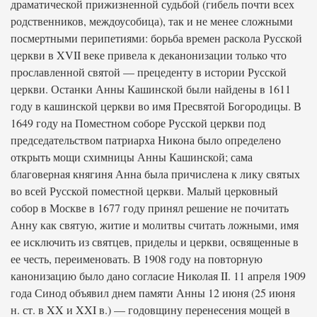
драматической прижизненной судьбой (гибель почти всех
родственников, междоусобица), так и не менее сложными
посмертными перипетиями: борьба времен раскола Русской
церкви в XVII веке привела к деканонизации только что
прославленной святой — прецеденту в истории Русской
церкви. Останки Анны Кашинской были найдены в 1611
году в кашинской церкви во имя Пресвятой Богородицы. В
1649 году на Поместном соборе Русской церкви под
председательством патриарха Никона было определено
открыть мощи схимницы Анны Кашинской; сама
благоверная княгиня Анна была причислена к лику святых
во всей Русской поместной церкви. Малый церковный
собор в Москве в 1677 году принял решение не почитать
Анну как святую, житие и молитвы считать ложными, имя
ее исключить из святцев, приделы и церкви, освященные в
ее честь, переименовать. В 1908 году на повторную
канонизацию было дано согласие Николая II. 11 апреля 1909
года Синод объявил днем памяти Анны 12 июня (25 июня
н. ст. в XX и XXI в.) — годовщину перенесения мощей в