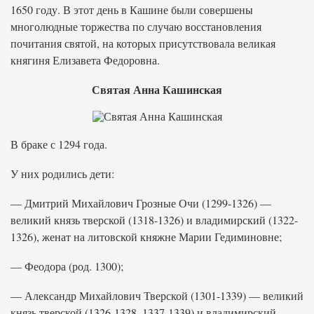
1650 году. В этот день в Кашине были совершены
многолюдные торжества по случаю восстановления
почитания святой, на которых присутствовала великая
княгиня Елизавета Федоровна.
Святая Анна Кашинская
В браке с 1294 года.
У них родились дети:
— Дмитрий Михайлович Грозные Очи (1299-1326) —
великий князь тверской (1318-1326) и владимирский (1322-
1326), женат на литовской княжне Марии Гедиминовне;
— Феодора (род. 1300);
— Александр Михайлович Тверской (1301-1339) — великий
князь тверской (1326-1328, 1337-1339) и владимирский