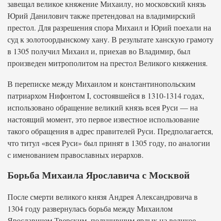
завещал великое княжение Михаилу, но московский князь
Юрий Данилович также претендовал на владимирский
престол. Для разрешения спора Михаил и Юрий поехали на
суд к золотоордынскому хану. В результате ханскую грамоту
в 1305 получил Михаил и, приехав во Владимир, был
произведен митрополитом на престол Великого княжения.
В переписке между Михаилом и константинопольским
патриархом Нифонтом I, состоявшейся в 1310-1314 годах,
использовано обращение великий князь всея Руси — на
настоящий момент, это первое известное использование
такого обращения в адрес правителей Руси. Предполагается,
что титул «всея Руси» был принят в 1305 году, по аналогии
с именованием православных иерархов.
Борьба Михаила Ярославича с Москвой
После смерти великого князя Андрея Александровича в
1304 году развернулась борьба между Михаилом
Ярославичем Тверским, получившим ярлык на великое