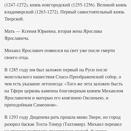
(1247-1272), князь новгородский (1255-1256). Великий князь
владимирский (1263-1272). Первый самостоятельный князь
Тверской.
Мать — Ксения Юрьевна, вторая жена Ярослава
Ярославича.
Михаил Ярославич появился на свет уже после смерти
своего отца.
В 1285 году им был заложен первый на Руси после
монгольского нашествия Спасо-Преображенский собор, о
чем есть указание летописца: «Того же лета заложен бысть
на Тфери церковь каменна благоверным князем Михаилом
Ярославичем и матерью его княгинею Оксиньею, и
преподобным Симеоном».
В 1293 году Дюденева рать прошла мимо Твери, но город
разорил баскак Тохта-Тимур (Тахтамир). Михаил перешел
на сторону ростовско-ярославских князей, бывших