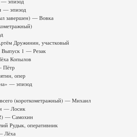
 — эпизод
и — эпизод
ыл завершен) — Вовка
кометражный)
од
ртём Дружинин, участковый
. Выпуск 1 — Резак
ёха Копылов
— Пётр
ятин, опер
на» — эпизод
всего (короткометражный) — Михаил
и — Лосик
 2) — Самохин
ий Рудык, оперативник
— Лёха