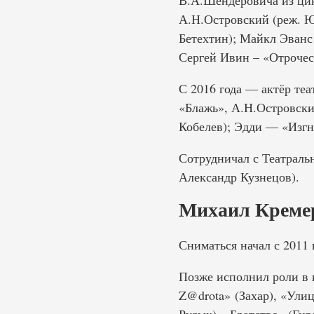
В.А.Шендеровича из цик
А.Н.Островский (реж. Юр
Бетехтин); Майкл Эванс
Сергей Ивин – «Отрочес
С 2016 года — актёр теа
«Блажь», А.Н.Островск
Кобелев); Эдди — «Изгн
Сотрудничал с Театраль
Александр Кузнецов).
Михаил Кремер
Сниматься начал с 2011 
Позже исполнил роли в 
Z@drota» (Захар), «Ули