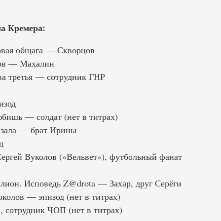
а Кремера:
овая общага — Скворцов
ов — Махалин
ва третья — сотрудник ГНР
изод
бишь — солдат (нет в титрах)
кзала — брат Ирины
д
ргей Вуколов («Вельвет»), футбольный фанат
лион. Исповедь Z@drota — Захар, друг Серёги
колов — эпизод (нет в титрах)
 сотрудник ЧОП (нет в титрах)