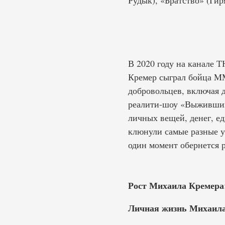
Рудык), «Братство» (Гиря
В 2020 году на канале 
Кремер сыграл бойца MM
добровольцев, включая 
реалити-шоу «Выживший»
личных вещей, денег, е
клюнули самые разные у
один момент обернется р
Рост Михаила Кремера
Личная жизнь Михаила