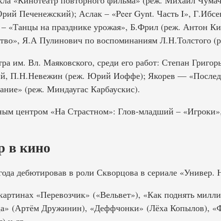
ла «Кинотеатр повторного фильма» (реж. Михаил Чумаче
ий Печенежский); Аслак – «Peer Gynt. Часть I», Г.Ибсе
 – «Танцы на празднике урожая», Б.Фрил (реж. Антон Ки
тво», Я.А Пулинович по воспоминаниям Л.Н.Толстого (р
тра им. Вл. Маяковского, среди его работ: Степан Григор
ий, П.Н.Невежин (реж. Юрий Иоффе); Якорев — «Послед
ание» (реж. Миндаугас Карбаускис).
ным центром «На Страстном»: Глов-младший – «Игроки»,
 в кино
года дебютировав в роли Скворцова в сериале «Универ. 
картинах «Перевозчик» («Вельвет»), «Как поднять милли
ца» (Артём Дружинин), «Деффчонки» (Лёха Копылов), «