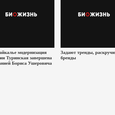
айкалье модернизация
Задают тренды, раскруч
ии Туринская завершена
бренды
анией Бориса Ушеровича