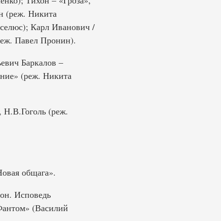
нко); Тихон – «Гроза»,
н (реж. Никита
селюс); Карл Иванович /
еж. Павел Пронин).
ьевич Баркалов –
ние» (реж. Никита
 Н.В.Гоголь (реж.
Новая общага».
он. Исповедь
Фантом» (Василий