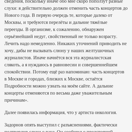
сведения, поскольку иначе обо мне скоро поползут разные
слухи: я действительно должен отменить часть концертов до
Нового года. В первую очередь те, которые далеко от
Москвы, и требуются перелёты и дальние тяжёлые
переезды. В организме, к сожалению, обнаружен
серьёзнейший недуг, свойственный не только возрасту.
Лечить надо немедленно. Никаких уточнений приводить не
хочу, дабы не вызывать слюну у наших желтушочных
журналистов. Иначе начнётся вся эта журналистская
слякоть, а я нуждаюсь в равновесии и совершеннейшем
спокойствии. Потому ещё раз напоминаю: часть концертов
в Москве и городах, близких к Москве, остаётся
Подробности можно узнать на моём сайте. А дальние
концерты отменяются по весьма даже уважительным
причинам».
Далее появилась информация, что у артиста онкология.
Задорнов опять выступил с разъяснениями, фактически
подтвердив слухи о раке. Он сообщил о предстоящей