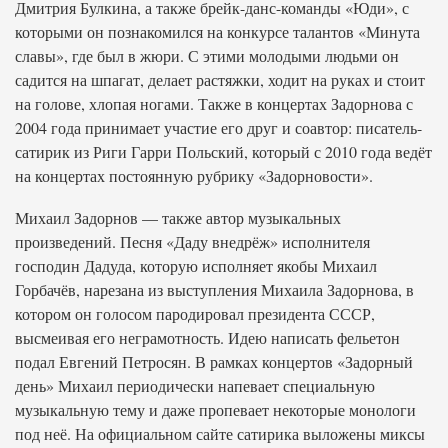
Дмитрия Булкина, а также брейк-данс-команды «Юди», с
которыми он познакомился на конкурсе талантов «Минута
славы», где был в жюри. С этими молодыми людьми он
садится на шпагат, делает растяжки, ходит на руках и стоит
на голове, хлопая ногами. Также в концертах Задорнова с
2004 года принимает участие его друг и соавтор: писатель-
сатирик из Риги Гарри Польский, который с 2010 года ведёт
на концертах постоянную рубрику «Задорновости».
Михаил Задорнов — также автор музыкальных
произведений. Песня «Даду внедрёж» исполнителя
господин Дадуда, которую исполняет якобы Михаил
Горбачёв, нарезана из выступления Михаила Задорнова, в
котором он голосом пародировал президента СССР,
высмеивая его неграмотность. Идею написать фельетон
подал Евгений Петросян. В рамках концертов «Задорный
день» Михаил периодически напевает специальную
музыкальную тему и даже пропевает некоторые монологи
под неё. На официальном сайте сатирика выложены миксы