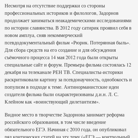
Несмотря на отсутствие поддержки со стороны
профессиональных историков и филологов, Задорнов
продолжает заниматься неакадемическими исследованиями
по истории славянства. В 2012 году сатирик проявил себя в
новом амплуа, сняв некоммерческий
псевдодокументальный фильм «Рюрик. Потерянная быль».
Для сбора средств на его создание и для обсуждения
съёмочного процесса 14 мая 2012 года были открыты
специальные сайт и форум. Премьера фильма состоялась 12
декабря на телеканале РЕН ТВ. Специалисты-историки
раскритиковали картину за псевдонаучность, однобокость и
популизм в подходе к теме. Антинорманистские идеи
создателя фильма были охарактеризованы д.и.н. Л. С.
Клейном как «воинствующий дилетантизм».
Видное место в творчестве Задорнова занимает реформа
российского образования, в том числе введение
обязательного ЕГЭ. Начиная с 2010 года, он опубликовал
ряд критических статей на эту тему («ЕГЭ — контрольный