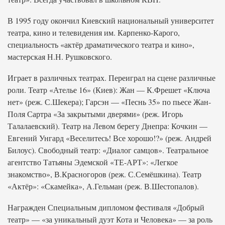
В 1995 году окончил Киевский национальный университет
театра, кино и телевидения им. Карпенко-Карого,
специальность «актёр драматического театра и кино»,
мастерская Н.Н. Рушковского.
Играет в различных театрах. Переиграл на сцене различные
роли. Театр «Ателье 16» (Киев): Жан — К.Фрешет «Ключа
нет» (реж. С.Шекера); Гарсэн — «Песнь 35» по пьесе Жан-
Поля Сартра «За закрытыми дверями» (реж. Игорь
Талалаевский). Театр на Левом берегу Днепра: Кочкин —
Евгений Унгард «Веселитесь! Все хорошо!?» (реж. Андрей
Билоус). Свободный театр: «Диалог самцов». Театральное
агентство Татьяны Эдемской «ТЕ-АРТ»: «Легкое
знакомство», В.Красногоров (реж. С.Семёшкина). Театр
«Актёр»: «Скамейка», А.Гельман (реж. В.Шестопалов).
Награжден Специальным дипломом фестиваля «Добрый
театр» — «за уникальный дуэт Кота и Человека» — за роль