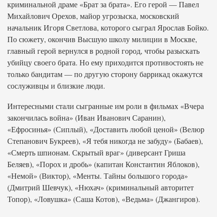
криминальной драме «Брат за брата». Его герой — Павел
Михайлович Орехов, майор угрозыска, московский
начальник Игоря Светлова, которого сыграл Ярослав Бойко.
По сюжету, окончив Высшую школу милиции в Москве,
главный герой вернулся в родной город, чтобы разыскать
убийцу своего брата. Но ему приходится противостоять не
только бандитам — по другую сторону баррикад окажутся
сослуживцы и близкие люди.
Интересными стали сыгранные им роли в фильмах «Вчера
закончилась война» (Иван Иванович Саранин),
«Ефросинья» (Сиплый), «Доставить любой ценой» (Велюр
Степанович Букреев), «Я тебя никогда не забуду» (Бабаев),
«Смерть шпионам. Скрытый враг» (диверсант Гриша
Беляев), «Порох и дробь» (капитан Константин Яблоков),
«Немой» (Виктор), «Менты. Тайны большого города»
(Дмитрий Шевчук), «Нюхач» (криминальный авторитет
Топор), «Ловушка» (Саша Котов), «Ведьма» (Джангиров).