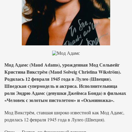
Мод Адамс (Maud Adams), урожденная Мод Сольвейг
Кристина Викстрём (Maud Solveig Christina Wikström).
Родилась 12 февраля 1945 года в Лулео (Швеция).
Шведская супермодель и актриса. Исполнительница
роли Эндрю Адамс (девушки Джеймса Бонда) в фильмах
«Человек с золотым пистолетом» и «Осьминожка».
Мод Викстрём, ставшая широко известной как Мод Адамс,
родилась 12 февраля 1945 года в Лулео (Швеция).
Отец — Густав, он финансовый ревизор.