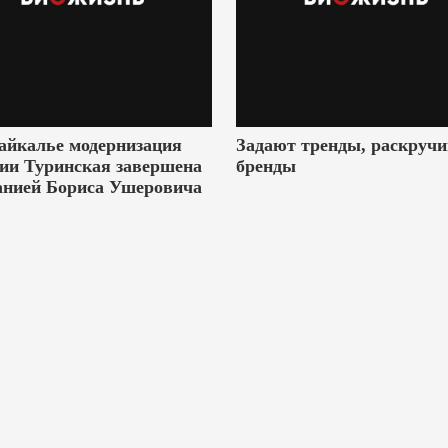
айкалье модернизация
Задают тренды, раскруч
ии Туринская завершена
бренды
анией Бориса Ушеровича