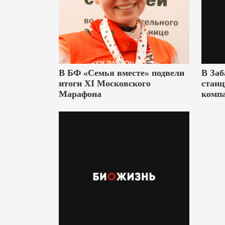
В БФ «Семья вместе» подвели
В Заб
итоги XI Московского
станц
Марафона
комп