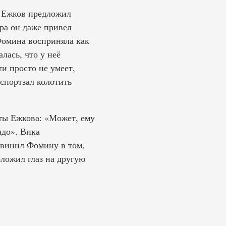
т Ежков предложил
ра он даже привел
омина восприняла как
лась, что у неё
ти просто не умеет,
спортзал колотить
ты Ежкова: «Может, ему
до»‎. Вика
бвинил Фомину в том,
оложил глаз на другую