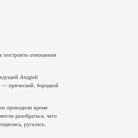
ие построить отношения
 Ведущий Андрей
а — прической, бородкой
ни проводили время
огли разобраться, чего
ходилась, ругалась,