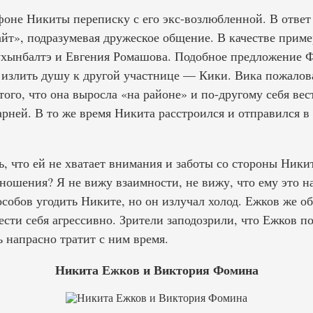
фоне Никиты переписку с его экс-возлюбленной. В отве
йт», подразумевая дружеское общение. В качестве приме
хынбалтэ и Евгения Ромашова. Подобное предложение Ф
 излить душу к другой участнице — Кики. Вика пожалова
того, что она выросла «на районе» и по-другому себя вес
рней. В то же время Никита расстроился и отправился в 
, что ей не хватает внимания и заботы со стороны Ники
ошения? ‎Я не вижу взаимности, не вижу, что ему это на
особов угодить Никите, но он излучал холод. Ежков же о
ести себя агрессивно. Зрители заподозрили, что Ежков п
 напрасно тратит с ним время.
Никита Ежков и Виктория Фомина