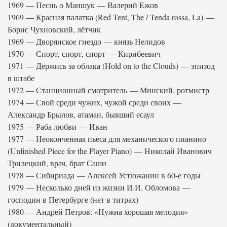
1969 — Песнь о Маншук — Валерий Ежов
1969 — Красная палатка (Red Tent, The / Tenda rossa, La) —
Борис Чухновский, лётчик
1969 — Дворянское гнездо — князь Нелидов
1970 — Спорт, спорт, спорт — Кирибеевич
1971 — Держись за облака (Hold on to the Clouds) — эпизод
в штабе
1972 — Станционный смотритель — Минский, ротмистр
1974 — Свой среди чужих, чужой среди своих —
Александр Брылов, атаман, бывший есаул
1975 — Раба любви — Иван
1977 — Неоконченная пьеса для механического пианино
(Unfinished Piece for the Player Piano) — Николай Иванович
Трилецкий, врач, брат Саши
1978 — Сибириада — Алексей Устюжанин в 60-е годы
1979 — Несколько дней из жизни И.И. Обломова —
господин в Петербурге (нет в титрах)
1980 — Андрей Петров: «Нужна хорошая мелодия»
(документальный)