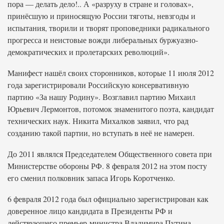
пора — делать дело!.. А «разруху в стране и головах»,
принёсшую и приносящую России тяготы, невзгоды и
испытания, творили и творят проповедники радикального
прогресса и неистовые вожди либеральных буржуазно-
демократических и пролетарских революций».
Манифест нашёл своих сторонников, которые 11 июля 2012
года зарегистрировали Российскую консервативную
партию «За нашу Родину». Возглавил партию Михаил
Юрьевич Лермонтов, потомок знаменитого поэта, кандидат
технических наук. Никита Михалков заявил, что рад
созданию такой партии, но вступать в неё не намерен.
До 2011 являлся Председателем Общественного совета при
Министерстве обороны РФ. 8 февраля 2012 на этом посту
его сменил полковник запаса Игорь Коротченко.
6 февраля 2012 года был официально зарегистрирован как
доверенное лицо кандидата в Президенты РФ и
действующего премьер-министра Владимира Путина.