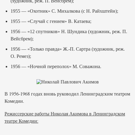
(художник, реж. П. Вейсбрем);
1955 — «Охотник» С. Михалкова (с Н. Райхштейн);
1955 — «Случай с гением» В. Катаева;
1956 — «12 спутников» Н. Шундика (художник, реж. П.
Вейсбрем);
1956 — «Только правда» Ж.-П. Сартра (художник, реж.
О. Ремез);
1956 — «Ночной переполох» М. Соважона.
В 1956-1968 годах вновь руководил Ленинградским театром
Комедии.
Режиссерские работы Николая Акимова в Ленинградском
театре Комедии: