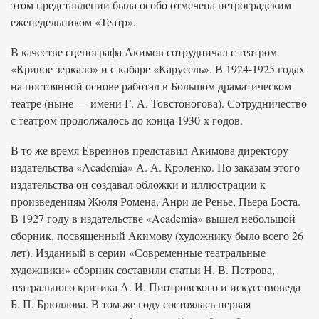
этом представлении была особо отмечена петроградским
еженедельником «Театр».
В качестве сценографа Акимов сотрудничал с театром
«Кривое зеркало» и с кабаре «Карусель». В 1924-1925 годах
на постоянной основе работал в Большом драматическом
театре (ныне — имени Г. А. Товстоногова). Сотрудничество
с театром продолжалось до конца 1930-х годов.
В то же время Евреинов представил Акимова директору
издательства «Academia» А. А. Кроленко. По заказам этого
издательства он создавал обложки и иллюстрации к
произведениям Жюля Ромена, Анри де Ренье, Пьера Боста.
В 1927 году в издательстве «Academia» вышел небольшой
сборник, посвященный Акимову (художнику было всего 26
лет). Изданный в серии «Современные театральные
художники» сборник составили статьи Н. В. Петрова,
театрального критика А. И. Пиотровского и искусствоведа
Б. П. Брюллова. В том же году состоялась первая