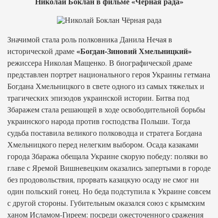
Николай Боклан в фильме «Чёрная рада»
Значимой стала роль полковника Данила Нечая в
«Богдан-Зиновий Хмельницкий»
исторической драме
режиссера Николая Мащенко. В биографической драме
представлен портрет национального героя Украины гетмана
Богдана Хмельницкого в свете одного из самых тяжелых и
трагических эпизодов украинской истории. Битва под
Збаражем стала решающей в ходе освободительной борьбы
украинского народа против господства Польши. Тогда
судьба поставила великого полководца и стратега Богдана
Хмельницкого перед нелегким выбором. Осада казаками
города Збаража обещала Украине скорую победу: поляки во
главе с Яремой Вишневецким оказались запертыми в городе
без продовольствия, прорвать казацкую осаду не смог ни
один польский гонец. Но беда подступила к Украине совсем
с другой стороны. Губительным оказался союз с крымским
ханом Исламом-Гиреем: посреди ожесточенного сражения