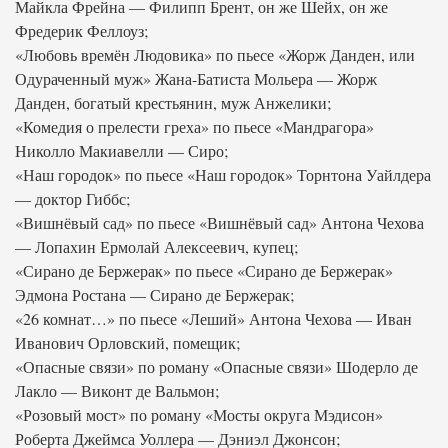
Майкла Фрейна — Филипп Брент, он же Шейх, он же
Фредерик Феллоуз;
«Любовь времён Людовика» по пьесе «Жорж Данден, или
Одураченный муж» Жана-Батиста Мольера — Жорж
Данден, богатый крестьянин, муж Анжелики;
«Комедия о прелести греха» по пьесе «Мандрагора»
Николло Макиавелли — Сиро;
«Наш городок» по пьесе «Наш городок» Торнтона Уайлдера
— доктор Гиббс;
«Вишнёвый сад» по пьесе «Вишнёвый сад» Антона Чехова
— Лопахин Ермолай Алексеевич, купец;
«Сирано де Бержерак» по пьесе «Сирано де Бержерак»
Эдмона Ростана — Сирано де Бержерак;
«26 комнат…» по пьесе «Леший» Антона Чехова — Иван
Иванович Орловский, помещик;
«Опасные связи» по роману «Опасные связи» Шодерло де
Лакло — Виконт де Вальмон;
«Розовый мост» по роману «Мосты округа Мэдисон»
Роберта Джеймса Уоллера — Дэниэл Джонсон;