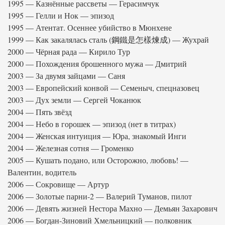
1995 — Казнённые рассветы — Герасимчук
1995 — Гелли и Нок — эпизод
1995 — Атентат. Осеннее убийство в Мюнхене
1999 — Как закалялась сталь (鋼鐵是怎樣煉成) — Жухрай
2000 — Чёрная рада — Кирило Тур
2000 — Похождения брошенного мужа — Дмитрий
2003 — За двумя зайцами — Саня
2003 — Европейский конвой — Семеныч, спецназовец
2003 — Дух земли — Сергей Чоканюк
2004 — Пять звёзд
2004 — Небо в горошек — эпизод (нет в титрах)
2004 — Женская интуиция — Юра, знакомый Инги
2004 — Железная сотня — Громенко
2005 — Кушать подано, или Осторожно, любовь! —
Валентин, водитель
2006 — Сокровище — Артур
2006 — Золотые парни-2 — Валерий Туманов, пилот
2006 — Девять жизней Нестора Махно — Демьян Захарович
2006 — Богдан-Зиновий Хмельницкий — полковник