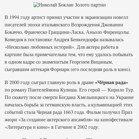
В 1994 году артист принял участие в экранизации новелл
писателей эпохи итальянского Возрождения Джованни
Бокаччо, Франческо Граццини-Ласка, Аньоло Фиренцолы.
Комедия в постановке Андрея Бенкендорфа называлась
«Несколько любовных историй». Для актера работа в
картине была примечательна тем, что ему удалось побывать
в одном кадре со знаменитым Георгием Вициным,
сыгравшим аптекаря Форнари (его последняя роль в кино).
«Чёрная рада»
В 2000 году сыграл главную роль в драме
по роману Пантелеймона Кулиша. Его герой — Кирило Тур.
По сюжету после смерти Богдана Хмельницкого на Украине
началась борьба за гетманскую власть, а кульминацией этих
событий стала Черная рада 1663 года. Фильм получил Приз
жюри «За создание актерского ансамбля» на кинофестивале
«Литература и кино» в Гатчине в 2002 году.