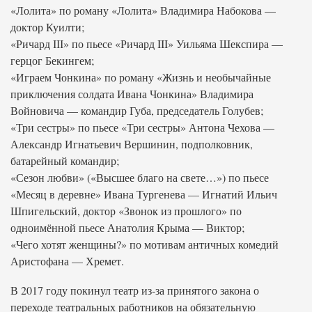
«Лолита» по роману «Лолита» Владимира Набокова —
доктор Куилти;
«Ричард ІІІ» по пьесе «Ричард III» Уильяма Шекспира —
герцог Бекингем;
«Играем Чонкина» по роману «Жизнь и необычайные
приключения солдата Ивана Чонкина» Владимира
Войновича — командир Губа, председатель Голубев;
«Три сестры» по пьесе «Три сестры» Антона Чехова —
Александр Игнатьевич Вершинин, подполковник,
батарейный командир;
«Сезон любви» («Высшее благо на свете…») по пьесе
«Месяц в деревне» Ивана Тургенева — Игнатий Ильич
Шпигельский, доктор «Звонок из прошлого» по
одноимённой пьесе Анатолия Крыма — Виктор;
«Чего хотят женщины?» по мотивам античных комедий
Аристофана — Хремет.
В 2017 году покинул театр из-за принятого закона о
переходе театральных работников на обязательную