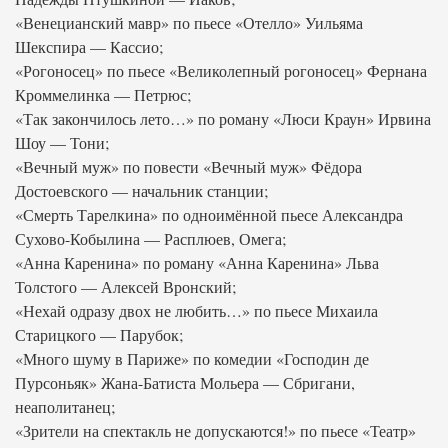
«Венецианский мавр» по пьесе «Отелло» Уильяма
Шекспира — Кассио;
«Рогоносец» по пьесе «Великолепный рогоносец» Фернана
Кроммелинка — Петрюс;
«Так закончилось лето…» по роману «Люси Краун» Ирвина
Шоу — Тони;
«Вечный муж» по повести «Вечный муж» Фёдора
Достоевского — начальник станции;
«Смерть Тарелкина» по одноимённой пьесе Александра
Сухово-Кобылина — Расплюев, Омега;
«Анна Каренина» по роману «Анна Каренина» Льва
Толстого — Алексей Вронский;
«Нехай одразу двох не любить…» по пьесе Михаила
Старицкого — Парубок;
«Много шуму в Париже» по комедии «Господин де
Пурсоньяк» Жана-Батиста Мольера — Сбригани,
неаполитанец;
«Зрители на спектакль не допускаются!» по пьесе «Театр»