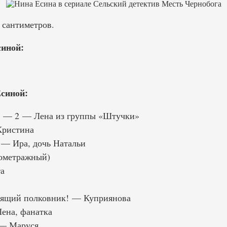
 сантиметров.
иной:
синой:
! — 2 — Лена из группы «Штучки»
Кристина
 — Ира, дочь Натальи
кометражный)
а
оящий полковник! — Куприянова
ена, фанатка
 — Маруся