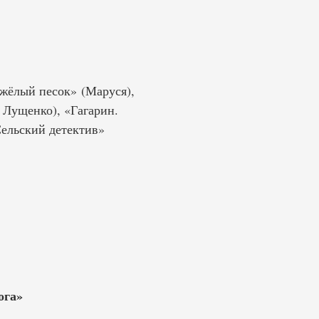
яжёлый песок» (Маруся),
 Лущенко), «Гагарин.
Сельский детектив»
ога»