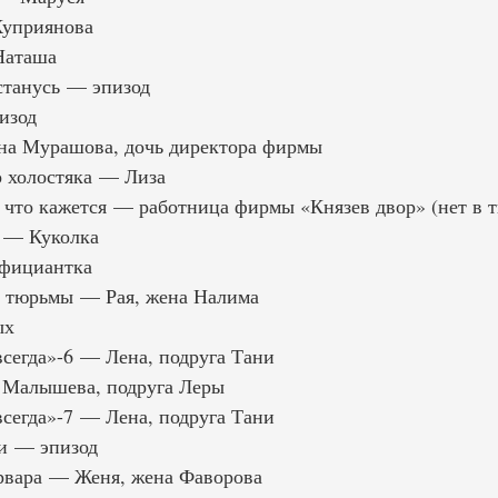
Куприянова
Наташа
станусь — эпизод
изод
а Мурашова, дочь директора фирмы
 холостяка — Лиза
что кажется — работница фирмы «Князев двор» (нет в т
в — Куколка
фициантка
з тюрьмы — Рая, жена Налима
ых
всегда»-6 — Лена, подруга Тани
 Малышева, подруга Леры
всегда»-7 — Лена, подруга Тани
и — эпизод
вара — Женя, жена Фаворова