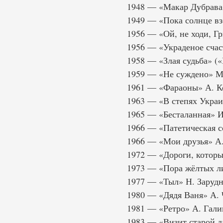
1948 — «Макар Дубрава»
1949 — «Пока солнце вз
1956 — «Ой, не ходи, Г
1956 — «Украденое счас
1958 — «Злая судьба» (
1959 — «Не суждено» М
1961 — «Фараоны» А. К
1963 — «В степях Украи
1965 — «Бесталанная» И
1966 — «Патетическая с
1966 — «Мои друзья» А.
1972 — «Дороги, которы
1973 — «Пора жёлтых ли
1977 — «Тыл» Н. Зарудн
1980 — «Дядя Ваня» А. 
1981 — «Ретро» А. Гали
1983 — «Визит старой д