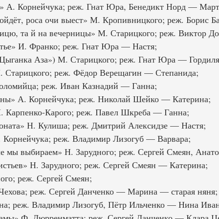
 А. Корнейчука; реж. Гнат Юра, Бенедикт Норд — Март
ойдёт, роса очи выест» М. Кропивницкого; реж. Борис Б
рицю, та й на вечерницы» М. Старицкого; реж. Виктор Д
тье» И. Франко; реж. Гнат Юра — Настя;
«Цыганка Аза») М. Старицкого; реж. Гнат Юра — Гордиля
. Старицкого; реж. Фёдор Верещагин — Степанида;
оломийца; реж. Иван Казнадий — Ганна;
ны» А. Корнейчука; реж. Николай Шейко — Катерина;
. Карпенко-Карого; реж. Павел Шкреба — Ганна;
оната» Н. Кулиша; реж. Дмитрий Алексидзе — Настя;
 Корнейчука; реж. Владимир Лизогуб — Варвара;
е мы выбираем» Н. Зарудного; реж. Сергей Смеян, Анат
стьев» Н. Зарудного; реж. Сергей Смеян — Катерина;
ого; реж. Сергей Смеян;
Чехова; реж. Сергей Данченко — Марина — старая няня;
на; реж. Владимир Лизогуб, Пётр Ильченко — Нина Ива
амы» Ф. Дюрренматта; реж. Сергей Данченко — Клара Ц