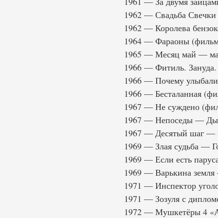
1961 — За двумя зайца
1962 — Свадьба Свечки 
1962 — Королева бензок
1964 — Фараоны (фильм
1965 — Месяц май — ма
1966 — Фитиль. Зануда
1966 — Почему улыбали
1966 — Бесталанная (фи
1967 — Не суждено (фи
1967 — Непоседы — Дых
1967 — Десятый шаг — 
1969 — Злая судьба — Г
1969 — Если есть парус
1969 — Варькина земля 
1971 — Инспектор угол
1971 — Зозуля с диплом
1972 — Мушкетёры 4 «А