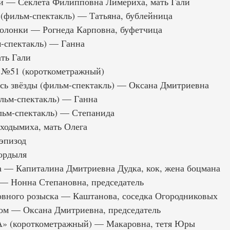
ми — Секлета Филипповна Лимериха, мать Гали
(фильм-спектакль) — Татьяна, бублейница
олонки — Рогнеда Карповна, буфетчица
-спектакль) — Ганна
ть Гали
. №51 (короткометражный)
сь звёзды (фильм-спектакль) — Оксана Дмитриевна
льм-спектакль) — Ганна
льм-спектакль) — Степанида
одымиха, мать Олега
эпизод
ордыля
а — Капиталина Дмитриевна Дудка, кок, жена боцмана
— Нонна Степановна, председатель
овного розыска — Каштанова, соседка Огородниковых
ом — Оксана Дмитриевна, председатель
» (короткометражный) — Макаровна, тетя Юры