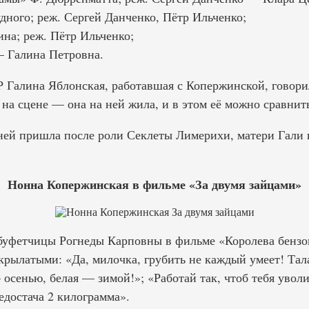
дного; реж. Сергей Данченко, Пётр Ильченко;
на; реж. Пётр Ильченко;
 Галина Петровна.
 Галина Яблонская, работавшая с Копержинской, говори
 на сцене — она на ней жила, и в этом её можно сравни
ней пришла после роли Секлеты Лимерихи, матери Гали 
Нонна Копержинская в фильме «За двумя зайцами»
 буфетчицы Рогнеды Карповны в фильме «Королева бензо
крылатыми: «Да, милочка, грубить не каждый умеет! Тала
 осенью, белая — зимой!»; «Работай так, чтоб тебя увол
достача 2 килограмма».