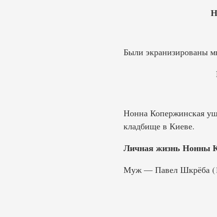
Н
Были экранизированы мн
Нонна Копержинская ушл
кладбище в Киеве.
Личная жизнь Нонны К
Муж — Павел Шкрёба (19