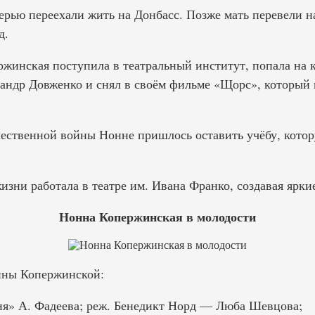
ерью переехали жить на Донбасс. Позже мать перевели н
д.
ржинская поступила в театральный институт, попала на 
сандр Довженко и снял в своём фильме «Щорс», который
ественной войны Нонне пришлось оставить учёбу, котор
жизни работала в театре им. Ивана Франко, создавая ярки
Нонна Копержинская в молодости
нны Копержинской:
я» А. Фадеева; реж. Бенедикт Норд — Люба Шевцова;