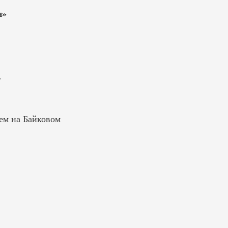
и»
»
ем на Байковом