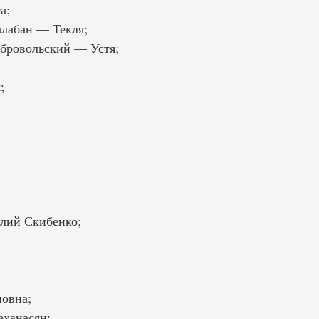
а;
алабан — Текля;
обровольский — Устя;
;
олий Скибенко;
новна;
еханасян;