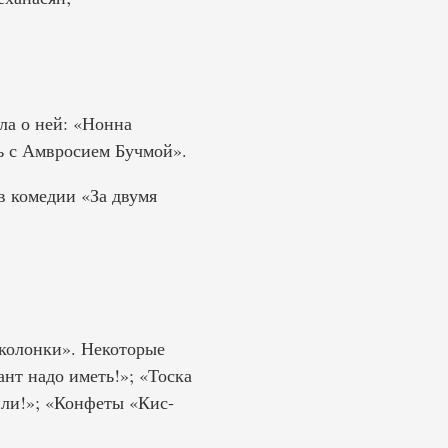
ла о ней: «Нонна
ть с Амвросием Бучмой».
в комедии «За двумя
колонки». Некоторые
нт надо иметь!»; «Тоска
или!»; «Конфеты «Кис-