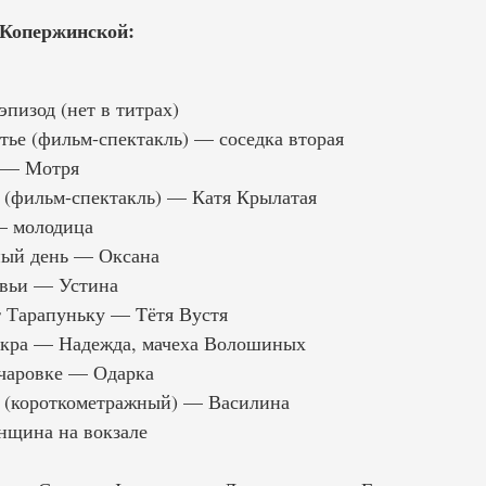
Копержинской:
пизод (нет в титрах)
тье (фильм-спектакль) — соседка вторая
 — Мотря
 (фильм-спектакль) — Катя Крылатая
— молодица
ный день — Оксана
овьи — Устина
 Тарапуньку — Tётя Вустя
скра — Надежда, мачеха Волошиных
нчаровке — Одарка
 (короткометражный) — Василина
щина на вокзале