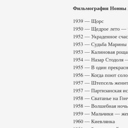
Фильмография Нонны 
1939 — Щорс
1950 — Щедрое лето — э
1952 — Украденное счас
1953 — Судьба Марины
1953 — Калиновая роща
1954 — Назар Стодоля 
1955 — В один прекрас
1956 — Когда поют сол
1957 — Штепсель женит
1957 — Партизанская и
1958 — Сватанье на Го
1958 — Волшебная ночь
1959 — Мальчики — жен
1960 — Киевлянка