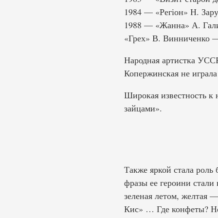
1984 — «Регіон» Н. Зару
1988 — «Жанна» А. Гали
«Грех» В. Винниченко —
Народная артистка УССР
Копержинская не играла
Широкая известность к 
зайцами».
Также яркой стала роль
фразы ее героини стали 
зеленая летом, желтая —
Кис» … Где конфеты? Не