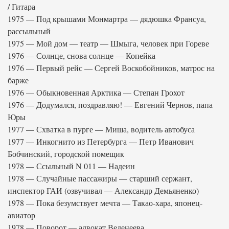
/ Гитара
1975 — Под крышами Монмартра — дядюшка Франсуа,
рассыльный
1975 — Мой дом — театр — Шмыга, человек при Гореве
1976 — Солнце, снова солнце — Копейка
1976 — Первый рейс — Сергей Воскобойников, матрос на
барже
1976 — Обыкновенная Арктика — Степан Грохот
1976 — Додумался, поздравляю! — Евгений Чернов, папа
Юры
1977 — Схватка в пурге — Миша, водитель автобуса
1977 — Инкогнито из Петербурга — Петр Иванович
Бобчинский, городской помещик
1978 — Ссыльный N 011 — Надеин
1978 — Случайные пассажиры — старший сержант,
инспектор ГАИ (озвучивал — Александр Демьяненко)
1978 — Пока безумствует мечта — Такао-хара, японец-
авиатор
1978 — Поворот — адвокат Веденеева