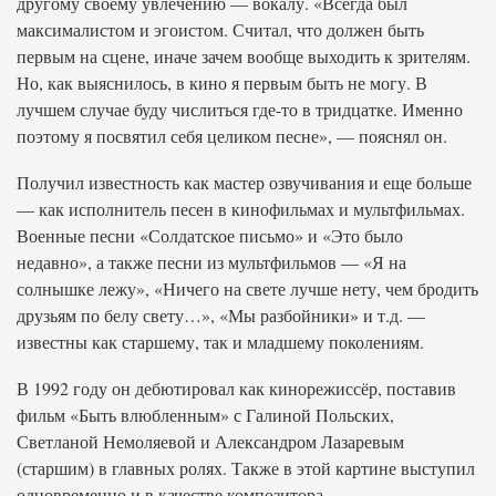
другому своему увлечению — вокалу. «Всегда был
максималистом и эгоистом. Считал, что должен быть
первым на сцене, иначе зачем вообще выходить к зрителям.
Но, как выяснилось, в кино я первым быть не могу. В
лучшем случае буду числиться где-то в тридцатке. Именно
поэтому я посвятил себя целиком песне», — пояснял он.
Получил известность как мастер озвучивания и еще больше
— как исполнитель песен в кинофильмах и мультфильмах.
Военные песни «Солдатское письмо» и «Это было
недавно», а также песни из мультфильмов — «Я на
солнышке лежу», «Ничего на свете лучше нету, чем бродить
друзьям по белу свету…», «Мы разбойники» и т.д. —
известны как старшему, так и младшему поколениям.
В 1992 году он дебютировал как кинорежиссёр, поставив
фильм «Быть влюбленным» с Галиной Польских,
Светланой Немоляевой и Александром Лазаревым
(старшим) в главных ролях. Также в этой картине выступил
одновременно и в качестве композитора.