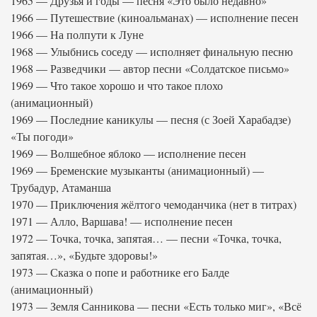
1965 — Друзья и годы — песня «Это было недавно»
1966 — Путешествие (киноальманах) — исполнение песен
1966 — На полпути к Луне
1968 — Улыбнись соседу — исполняет финальную песню
1968 — Разведчики — автор песни «Солдатское письмо»
1969 — Что такое хорошо и что такое плохо
(анимационный)
1969 — Последние каникулы — песня (с Зоей Харабадзе)
«Ты погоди»
1969 — Волшебное яблоко — исполнение песен
1969 — Бременские музыканты (анимационный) —
Трубадур, Атаманша
1970 — Приключения жёлтого чемоданчика (нет в титрах)
1971 — Алло, Варшава! — исполнение песен
1972 — Точка, точка, запятая… — песни «Точка, точка,
запятая…», «Будьте здоровы!»
1973 — Сказка о попе и работнике его Балде
(анимационный)
1973 — Земля Санникова — песни «Есть только миг», «Всё