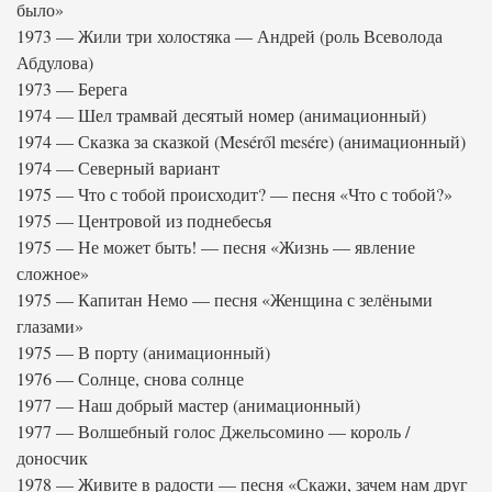
было»
1973 — Жили три холостяка — Андрей (роль Всеволода
Абдулова)
1973 — Берега
1974 — Шел трамвай десятый номер (анимационный)
1974 — Сказка за сказкой (Meséről mesére) (анимационный)
1974 — Северный вариант
1975 — Что с тобой происходит? — песня «Что с тобой?»
1975 — Центровой из поднебесья
1975 — Не может быть! — песня «Жизнь — явление
сложное»
1975 — Капитан Немо — песня «Женщина с зелёными
глазами»
1975 — В порту (анимационный)
1976 — Солнце, снова солнце
1977 — Наш добрый мастер (анимационный)
1977 — Волшебный голос Джельсомино — король /
доносчик
1978 — Живите в радости — песня «Скажи, зачем нам друг