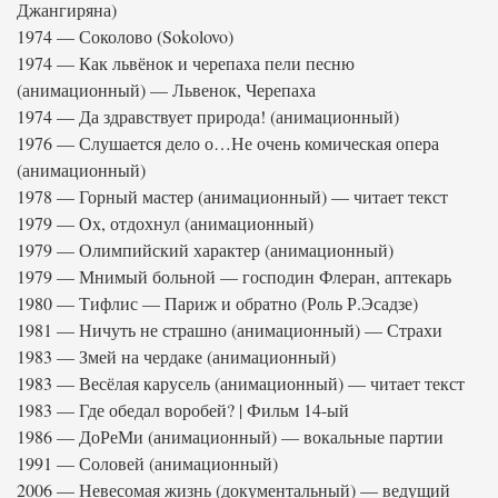
Джангиряна)
1974 — Соколово (Sokolovo)
1974 — Как львёнок и черепаха пели песню
(анимационный) — Львенок, Черепаха
1974 — Да здравствует природа! (анимационный)
1976 — Слушается дело о…Не очень комическая опера
(анимационный)
1978 — Горный мастер (анимационный) — читает текст
1979 — Ох, отдохнул (анимационный)
1979 — Олимпийский характер (анимационный)
1979 — Мнимый больной — господин Флеран, аптекарь
1980 — Тифлис — Париж и обратно (Роль Р.Эсадзе)
1981 — Ничуть не страшно (анимационный) — Страхи
1983 — Змей на чердаке (анимационный)
1983 — Весёлая карусель (анимационный) — читает текст
1983 — Где обедал воробей? | Фильм 14-ый
1986 — ДоРеМи (анимационный) — вокальные партии
1991 — Соловей (анимационный)
2006 — Невесомая жизнь (документальный) — ведущий