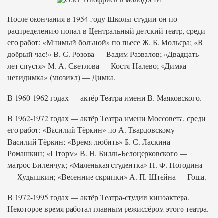
После окончания в 1954 году Школы-студии он по
распределению попал в Центральный детский театр, среди
его работ: «Мнимый больной» по пьесе Ж. Б. Мольера; «В
добрый час!» В. С. Розова — Вадим Развалов; «Двадцать
лет спустя» М. А. Светлова — Костя-Налево; «Димка-
невидимка» (мюзикл) — Димка.
В 1960-1962 годах — актёр Театра имени В. Маяковского.
В 1962-1972 годах — актёр Театра имени Моссовета, среди
его работ: «Василий Тёркин» по А. Твардовскому —
Василий Тёркин; «Время любить» Б. С. Ласкина —
Ромашкин; «Шторм» В. Н. Билль-Белоцерковского —
матрос Виленчук; «Маленькая студентка» Н. Ф. Погодина
— Худышкин; «Весенние скрипки» А. П. Штейна — Гоша.
В 1972-1995 годах — актёр Театра-студии киноактера.
Некоторое время работал главным режиссёром этого театра.