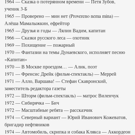
1964 — Сказка о потерянном времени — Петя Зубов,
ученик 3-Б
1965 — Проверено — мин нет (Provereno nema mina) —
Алёша Мамалыжкин, ефрейтор
1965 — Друзья и годы — Лялин Вадим, капитан
1966 — Сказки русского леса — охотник
1969 — Похищение — пожарный
1970 — Фантазии на темы Дунаевского, исполняет песню
«Капитан»
1970 — В Москве проездом… — Алик, поэт
1971 — Френсис Дрейк (фильм-спектакль) — Меррей
1971 — Алло, Варшава! — Стефан Скавронский,
заместитель редактора газеты
1972 — Шторм (фильм-спектакль) — матрос Виленчук
1972 — Сибирячка — Бич
1972 — Масштабные ребята — рассказчик
1974 — Северный вариант — Юрий Иванович Кожеватов,
бригадир нефтяников
1974 — Автомобиль, скрипка и собака Клякса — Аккордеон