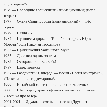
друга терять?»
1979 — Последние волшебники (анимационный) (нет в
титрах)
1979 — Очень Синяя Борода (анимационный) — пёс
герцога
1979 — Незнакомка
1982 — Принцесса цирка — Тони / князь (роль Юрия
Мороза / роль Николая Трофимова)
1983 — Приключения маленького Мука
1983 — Двое под одним зонтом
1985 — Осторожно — Василёк!
1987 — Цирк приехал
1987 — Гардемарины, вперёд! — песни «Песня байстрюка»,
«Не вешать нос, гардемарины!»
1999 — Китайский сервиз — исполнение частушек
2000 — Школа для дураков (фильм-спектакль) — песня
«Песенка про ветер»
2001-2004 — Дружная семейка — песня «Дружная