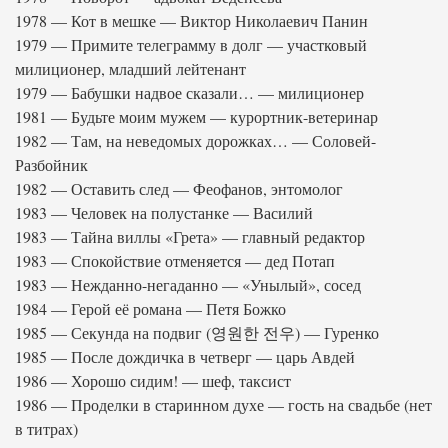
1978 — Кот в мешке — Виктор Николаевич Панин
1979 — Примите телеграмму в долг — участковый
милиционер, младший лейтенант
1979 — Бабушки надвое сказали… — милиционер
1981 — Будьте моим мужем — курортник-ветеринар
1982 — Там, на неведомых дорожках… — Соловей-
Разбойник
1982 — Оставить след — Феофанов, энтомолог
1983 — Человек на полустанке — Василий
1983 — Тайна виллы «Грета» — главный редактор
1983 — Спокойствие отменяется — дед Потап
1983 — Нежданно-негаданно — «Унылый», сосед
1984 — Герой её романа — Петя Божко
1985 — Секунда на подвиг (영원한 전우) — Гуренко
1985 — После дождичка в четверг — царь Авдей
1986 — Хорошо сидим! — шеф, таксист
1986 — Проделки в старинном духе — гость на свадьбе (нет
в титрах)