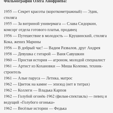
Фильмография Олега Анофриева:
1955 — Секрет красоты (короткометражный) — Эдик,
стиляга
1955 — За витриной универмага — Слава Сидоркин,
комсорг отдела готового платья, продавец
1956 — Путешествие в молодость — Крушинский, стиляга
Кока, жених Марины
1956 — В добрый час! — Вадим Развалов, друг Андрея
1958 — Девушка с гитарой — Ваня Савушкин
1960 — Простая история — агроном, молодой специалист
1961 — Артист из Кохановки — Миша Коленко, техник-
строитель
1961 — Алые паруса — Летика, матрос
1962 — Цветок на камне — эпизод (нет в титрах)
1962 — Коллеги — Владька Карпов
1962 — Голубой огонёк-1962 (фильм-спектакль) — певец и
ведущий «Голубого огонька»
1962 — Весёлые истории — Федька