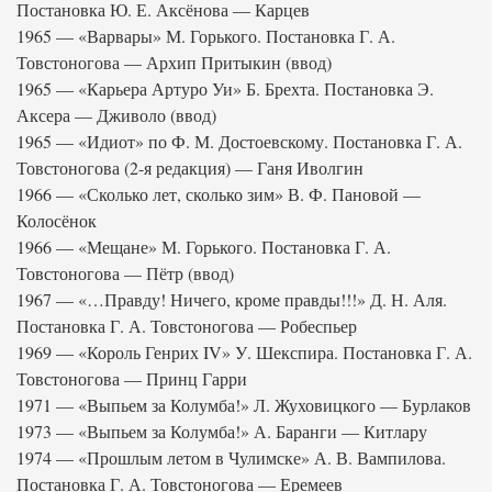
Постановка Ю. Е. Аксёнова — Карцев
1965 — «Варвары» М. Горького. Постановка Г. А.
Товстоногова — Архип Притыкин (ввод)
1965 — «Карьера Артуро Уи» Б. Брехта. Постановка Э.
Аксера — Дживоло (ввод)
1965 — «Идиот» по Ф. М. Достоевскому. Постановка Г. А.
Товстоногова (2-я редакция) — Ганя Иволгин
1966 — «Сколько лет, сколько зим» В. Ф. Пановой —
Колосёнок
1966 — «Мещане» М. Горького. Постановка Г. А.
Товстоногова — Пётр (ввод)
1967 — «…Правду! Ничего, кроме правды!!!» Д. Н. Аля.
Постановка Г. А. Товстоногова — Робеспьер
1969 — «Король Генрих IV» У. Шекспира. Постановка Г. А.
Товстоногова — Принц Гарри
1971 — «Выпьем за Колумба!» Л. Жуховицкого — Бурлаков
1973 — «Выпьем за Колумба!» А. Баранги — Китлару
1974 — «Прошлым летом в Чулимске» А. В. Вампилова.
Постановка Г. А. Товстоногова — Еремеев