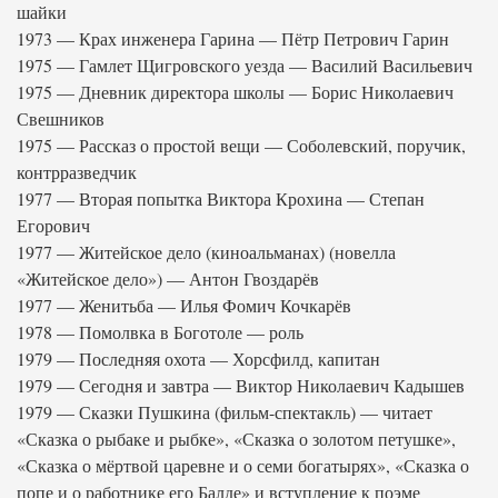
шайки
1973 — Крах инженера Гарина — Пётр Петрович Гарин
1975 — Гамлет Щигровского уезда — Василий Васильевич
1975 — Дневник директора школы — Борис Николаевич
Свешников
1975 — Рассказ о простой вещи — Соболевский, поручик,
контрразведчик
1977 — Вторая попытка Виктора Крохина — Степан
Егорович
1977 — Житейское дело (киноальманах) (новелла
«Житейское дело») — Антон Гвоздарёв
1977 — Женитьба — Илья Фомич Кочкарёв
1978 — Помолвка в Боготоле — роль
1979 — Последняя охота — Хорсфилд, капитан
1979 — Сегодня и завтра — Виктор Николаевич Кадышев
1979 — Сказки Пушкина (фильм-спектакль) — читает
«Сказка о рыбаке и рыбке», «Сказка о золотом петушке»,
«Сказка о мёртвой царевне и о семи богатырях», «Сказка о
попе и о работнике его Балде» и вступление к поэме