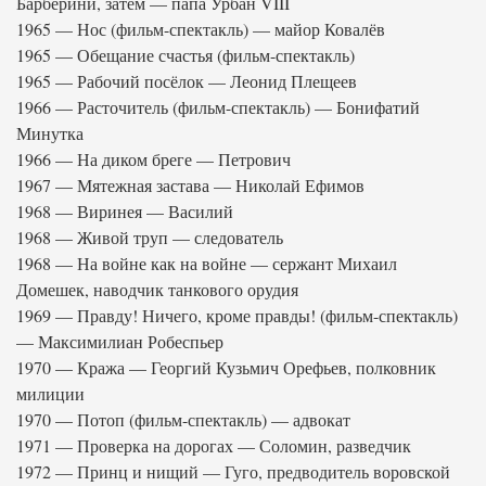
Барберини, затем — папа Урбан VIII
1965 — Нос (фильм-спектакль) — майор Ковалёв
1965 — Обещание счастья (фильм-спектакль)
1965 — Рабочий посёлок — Леонид Плещеев
1966 — Расточитель (фильм-спектакль) — Бонифатий
Минутка
1966 — На диком бреге — Петрович
1967 — Мятежная застава — Николай Ефимов
1968 — Виринея — Василий
1968 — Живой труп — следователь
1968 — На войне как на войне — сержант Михаил
Домешек, наводчик танкового орудия
1969 — Правду! Ничего, кроме правды! (фильм-спектакль)
— Максимилиан Робеспьер
1970 — Кража — Георгий Кузьмич Орефьев, полковник
милиции
1970 — Потоп (фильм-спектакль) — адвокат
1971 — Проверка на дорогах — Соломин, разведчик
1972 — Принц и нищий — Гуго, предводитель воровской