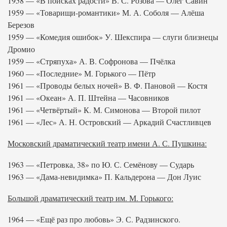
1958 — «В поисках радости» В. С. Розова — Олег Савин
1959 — «Товарищи-романтики» М. А. Соболя — Алёша
Березов
1959 — «Комедия ошибок» У. Шекспира — слуги близнецы
Дромио
1959 — «Стряпуха» А. В. Софронова — Пчёлка
1960 — «Последние» М. Горького — Пётр
1961 — «Проводы белых ночей» В. Ф. Пановой — Костя
1961 — «Океан» А. П. Штейна — Часовников
1961 — «Четвёртый» К. М. Симонова — Второй пилот
1961 — «Лес» А. Н. Островский — Аркадий Счастливцев
Московский драматический театр имени А. С. Пушкина:
1963 — «Петровка, 38» по Ю. С. Семёнову — Сударь
1963 — «Дама-невидимка» П. Кальдерона — Дон Луис
Большой драматический театр им. М. Горького:
1964 — «Ещё раз про любовь» Э. С. Радзинского.