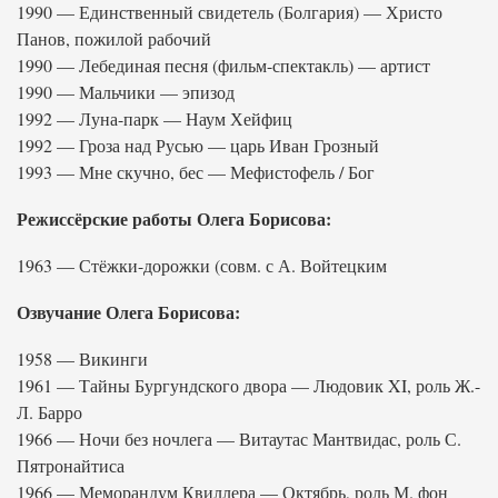
1990 — Единственный свидетель (Болгария) — Христо
Панов, пожилой рабочий
1990 — Лебединая песня (фильм-спектакль) — артист
1990 — Мальчики — эпизод
1992 — Луна-парк — Наум Хейфиц
1992 — Гроза над Русью — царь Иван Грозный
1993 — Мне скучно, бес — Мефистофель / Бог
Режиссёрские работы Олега Борисова:
1963 — Стёжки-дорожки (совм. с А. Войтецким
Озвучание Олега Борисова:
1958 — Викинги
1961 — Тайны Бургундского двора — Людовик XI, роль Ж.-
Л. Барро
1966 — Ночи без ночлега — Витаутас Мантвидас, роль С.
Пятронайтиса
1966 — Меморандум Квиллера — Октябрь, роль М. фон