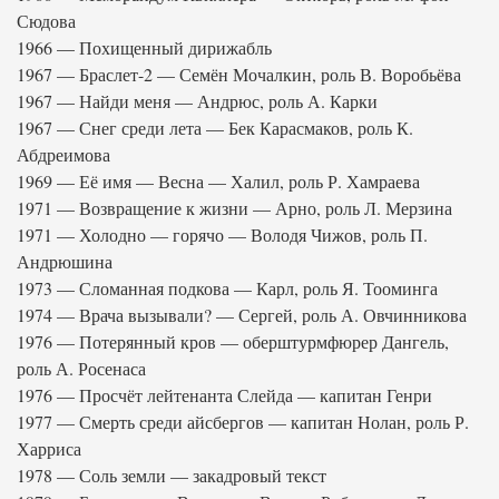
Сюдова
1966 — Похищенный дирижабль
1967 — Браслет-2 — Семён Мочалкин, роль В. Воробьёва
1967 — Найди меня — Андрюс, роль А. Карки
1967 — Снег среди лета — Бек Карасмаков, роль К.
Абдреимова
1969 — Её имя — Весна — Халил, роль Р. Хамраева
1971 — Возвращение к жизни — Арно, роль Л. Мерзина
1971 — Холодно — горячо — Володя Чижов, роль П.
Андрюшина
1973 — Сломанная подкова — Карл, роль Я. Тооминга
1974 — Врача вызывали? — Сергей, роль А. Овчинникова
1976 — Потерянный кров — оберштурмфюрер Дангель,
роль А. Росенаса
1976 — Просчёт лейтенанта Слейда — капитан Генри
1977 — Смерть среди айсбергов — капитан Нолан, роль Р.
Харриса
1978 — Соль земли — закадровый текст