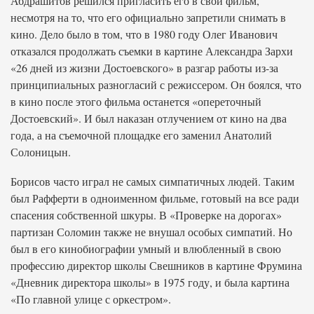
Абдрашитов решился пригласить его в свой фильм,
несмотря на то, что его официально запретили снимать в
кино. Дело было в том, что в 1980 году Олег Иванович
отказался продолжать съемки в картине Александра Зархи
«26 дней из жизни Достоевского» в разгар работы из-за
принципиальных разногласий с режиссером. Он боялся, что
в кино после этого фильма останется «опереточный
Достоевский». И был наказан отлучением от кино на два
года, а на съемочной площадке его заменил Анатолий
Солоницын.
Борисов часто играл не самых симпатичных людей. Таким
был Рафферти в одноименном фильме, готовый на все ради
спасения собственной шкуры. В «Проверке на дорогах»
партизан Соломин также не внушал особых симпатий. Но
был в его кинобиографии умный и влюбленный в свою
профессию директор школы Свешников в картине Фрумина
«Дневник директора школы» в 1975 году, и была картина
«По главной улице с оркестром».