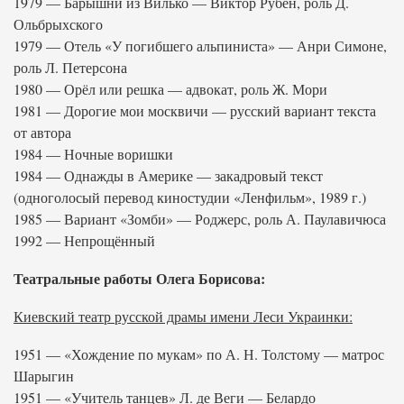
1979 — Барышни из Вилько — Виктор Рубен, роль Д.
Ольбрыхского
1979 — Отель «У погибшего альпиниста» — Анри Симоне,
роль Л. Петерсона
1980 — Орёл или решка — адвокат, роль Ж. Мори
1981 — Дорогие мои москвичи — русский вариант текста
от автора
1984 — Ночные воришки
1984 — Однажды в Америке — закадровый текст
(одноголосый перевод киностудии «Ленфильм», 1989 г.)
1985 — Вариант «Зомби» — Роджерс, роль А. Паулавичюса
1992 — Непрощённый
Театральные работы Олега Борисова:
Киевский театр русской драмы имени Леси Украинки:
1951 — «Хождение по мукам» по А. Н. Толстому — матрос
Шарыгин
1951 — «Учитель танцев» Л. де Веги — Белардо