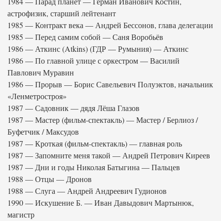
1984 — Парад планет — Герман Иванович Костин,
астрофизик, старший лейтенант
1985 — Контракт века — Андрей Бессонов, глава делегации
1985 — Перед самим собой — Саня Воробьёв
1986 — Аткинс (Atkins) (ГДР — Румыния) — Аткинс
1986 — По главной улице с оркестром — Василий
Павлович Муравин
1986 — Прорыв — Борис Савельевич Полуэктов, начальник
«Ленметростроя»
1987 — Садовник — дядя Лёша Глазов
1987 — Мастер (фильм-спектакль) — Мастер / Берлиоз /
Буфетчик / Максудов
1987 — Кроткая (фильм-спектакль) — главная роль
1987 — Запомните меня такой — Андрей Петрович Киреев
1987 — Дни и годы Николая Батыгина — Пальцев
1988 — Отцы — Дронов
1988 — Слуга — Андрей Андреевич Гудионов
1990 — Искушение Б. — Иван Давыдович Мартынюк,
магистр