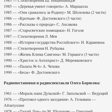
1985 — Стихотворения Ш. Нишнианидзе
1985 — «Деревья умеют говорить» А. Маршалла
1985 — «Они сражались за Родину» М. Шолохова (2 части)
1986 — «Кроткая» Ф. Достоевского (3 части)
1986 — «Рассказы о природе» С. Аксакова
1987 — «Старосветские помещики» Н. Гоголя
1987 — Стихотворения Л. Мея
1988 — «История государства Российского» Н. Карамзина
1988 — Стихотворения Н. Рубцова
1989 — «Жизнь Клима Самгина» М. Горького (3 части)
1990 — «Христос и Антихрист» Д. Мережковского
1990 — «Палата № 6» А. Чехова
1990 — «Бесы» Ф. Достоевского
Радиопостановки и радиоспектакли Олега Борисова:
1961 — «Мораль пани Дульской» Г. Запольской — Ведущий
1976 — «Протокол одного заседания» А. Гельмана —
Айзатуллин
1978 — «Тихий Дон» по М. Шолохову — Григорий