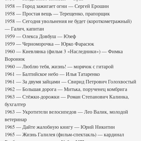
1958 — Город зажигает огни — Сергей Ерошин
1958 — Простая вещь — Терещенко, прапорщик
1958 — Сегодня увольнения не будет (короткометражный)
— Галич, капитан
1959 — Олекса Довбуш — Юзеф
1959 — Черноморочка — Юрко Фарасюк
1960 — Киевлянка (фильм 3 «Наследники») — Фимка
Воронюк
1960 — Люблю тебя, жизнь! — морячок с гитарой
1961 — Балтийское небо — Илья Татаренко
1961 — За двумя зайцами — Свирид Петрович Голохвостый
1962 — Большая дорога — Митька, порученец комбрига
1963 — Стёжки-дорожки — Роман Степанович Калинка,
бухгалтер
1963 — Укротители велосипедов — Лео Валик, молодой
ветеринар
1965 — Дайте жалобную книгу — Юрий Никитин
1965 — Жизнь Галилея (фильм-спектакль) — кардинал