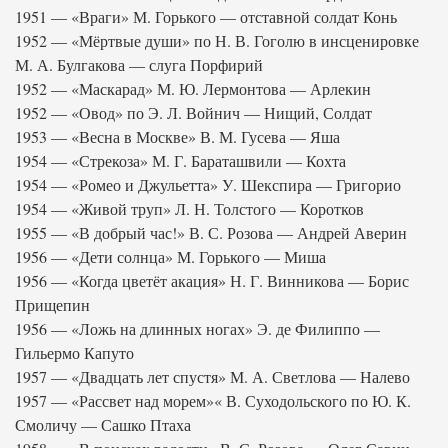
1951 — «Враги» М. Горького — отставной солдат Конь
1952 — «Мёртвые души» по Н. В. Гоголю в инсценировке
М. А. Булгакова — слуга Порфирий
1952 — «Маскарад» М. Ю. Лермонтова — Арлекин
1952 — «Овод» по Э. Л. Войнич — Нищий, Солдат
1953 — «Весна в Москве» В. М. Гусева — Яша
1954 — «Стрекоза» М. Г. Бараташвили — Кохта
1954 — «Ромео и Джульетта» У. Шекспира — Григорио
1954 — «Живой труп» Л. Н. Толстого — Коротков
1955 — «В добрый час!» В. С. Розова — Андрей Аверин
1956 — «Дети солнца» М. Горького — Миша
1956 — «Когда цветёт акация» Н. Г. Винникова — Борис
Прищепин
1956 — «Ложь на длинных ногах» Э. де Филиппо —
Гильермо Капуто
1957 — «Двадцать лет спустя» М. А. Светлова — Налево
1957 — «Рассвет над морем»« В. Суходольского по Ю. К.
Смоличу — Сашко Птаха