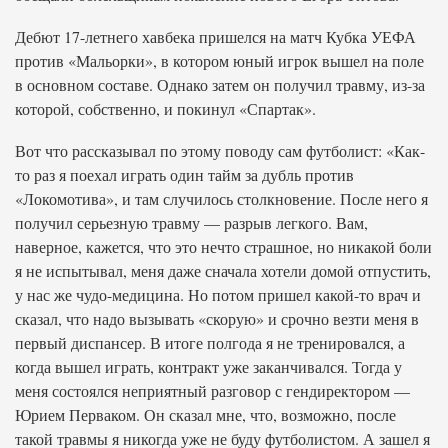
Дебют 17-летнего хавбека пришелся на матч Кубка УЕФА
против «Мальорки», в котором юный игрок вышел на поле
в основном составе. Однако затем он получил травму, из-за
которой, собственно, и покинул «Спартак».
Вот что рассказывал по этому поводу сам футболист: «Как-
то раз я поехал играть один тайм за дубль против
«Локомотива», и там случилось столкновение. После него я
получил серьезную травму — разрыв легкого. Вам,
наверное, кажется, что это нечто страшное, но никакой боли
я не испытывал, меня даже сначала хотели домой отпустить,
у нас же чудо-медицина. Но потом пришел какой-то врач и
сказал, что надо вызывать «скорую» и срочно везти меня в
первый диспансер. В итоге полгода я не тренировался, а
когда вышел играть, контракт уже заканчивался. Тогда у
меня состоялся неприятный разговор с гендиректором —
Юрием Перваком. Он сказал мне, что, возможно, после
такой травмы я никогда уже не буду футболистом. А зашел я