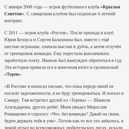
«Крылья
С января 2008 года — игрок футбольного клуба
Советов»
. С самарским клубом был подписан 4-летний
контракт.
С 2011 — игрок клуба «Ростов». После прихода в клуб
Юрия Белоуса и Сергея Балахнина был, вместе с ещё
шестью игроками, сначала выслан в дубль, а затем отлучён
от тренировок команды. Ему перестали выплачивать
заработную плату. Иванов был вынужден обратиться в суд.
Эта история привела его в конечном итоге в грозненский
«Терек»
.
«В Ростове я написал письмо, что пока передо мной не
погасят задолженности, я не буду тренироваться. И поехал в
Самару. Там встретил друзей из «Терека» — Шамиля
Асильдарова, других ребят. Меня увидел Мирослав
Ромащенко и спросил: «Что, без команды? Давай на связи,
будем держать тебя в уме». Потом как-то все это забылось, я
зимой играл во всевозможных любительских лигах, искали