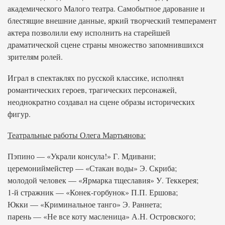
академического Малого театра. Самобытное дарование и
блестящие внешние данные, яркий творческий темперамент
актера позволили ему исполнить на старейшей
драматической сцене страны множество запомнившихся
зрителям ролей.
Играл в спектаклях по русской классике, исполнял
романтических героев, трагических персонажей,
неоднократно создавал на сцене образы исторических
фигур.
Театральные работы Олега Мартьянова:
Пэпино — «Украли консула!» Г. Мдивани;
церемониймейстер — «Стакан воды» Э. Скриба;
молодой человек — «Ярмарка тщеславия» У. Теккерея;
1-й стражник — «Конек-горбунок» П.П. Ершова;
Юкки — «Криминальное танго» Э. Раннета;
парень — «Не все коту масленица» А.Н. Островского;