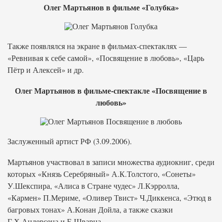
Олег Мартьянов в фильме «Голубка»
Также появлялся на экране в фильмах-спектаклях —
«Ревнивая к себе самой», «Посвящение в любовь», «Царь
Пётр и Алексей» и др.
Олег Мартьянов в фильме-спектакле «Посвящение в
любовь»
Заслуженный артист РФ (3.09.2006).
Мартьянов участвовал в записи множества аудиокниг, среди
которых «Князь Серебряный» А.К.Толстого, «Сонеты»
У.Шекспира, «Алиса в Стране чудес» Л.Кэрролла,
«Кармен» П.Мериме, «Оливер Твист» Ч.Диккенса, «Этюд в
багровых тонах» А.Конан Дойла, а также сказки
Г.Х.Андерсена и Е.Шварца.