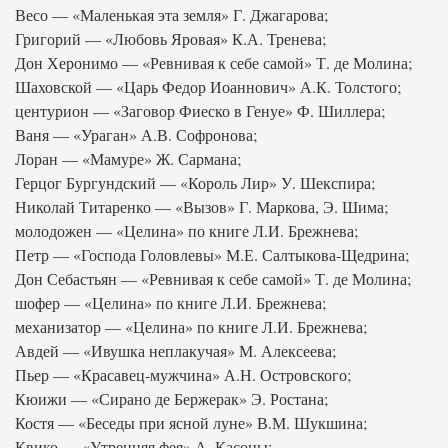
Весо — «Маленькая эта земля» Г. Джагарова;
Григорий — «Любовь Яровая» К.А. Тренева;
Дон Херонимо — «Ревнивая к себе самой» Т. де Молина;
Шаховской — «Царь Федор Иоаннович» А.К. Толстого;
центурион — «Заговор Фиеско в Генуе» Ф. Шиллера;
Ваня — «Ураган» А.В. Софронова;
Лоран — «Мамуре» Ж. Сармана;
Герцог Бургундский — «Король Лир» У. Шекспира;
Николай Титаренко — «Вызов» Г. Маркова, Э. Шима;
молодожен — «Целина» по книге Л.И. Брежнева;
Петр — «Господа Головлевы» М.Е. Салтыкова-Щедрина;
Дон Себастьян — «Ревнивая к себе самой» Т. де Молина;
шофер — «Целина» по книге Л.И. Брежнева;
механизатор — «Целина» по книге Л.И. Брежнева;
Авдей — «Ивушка неплакучая» М. Алексеева;
Пьер — «Красавец-мужчина» А.Н. Островского;
Кюижи — «Сирано де Бержерак» Э. Ростана;
Костя — «Беседы при ясной луне» В.М. Шукшина;
Квико — «Утренняя фея» А. Касоны;