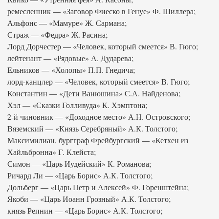
ремесленник — «Заговор Фиеско в Генуе» Ф. Шиллера;
Альфонс — «Мамуре» Ж. Сармана;
Страж — «Федра» Ж. Расина;
Лорд Дорчестер — «Человек, который смеется» В. Гюго;
лейтенант — «Рядовые» А. Дударева;
Ельников — «Холопы» П.П. Гнедича;
лорд-канцлер — «Человек, который смеется» В. Гюго;
Константин — «Дети Ванюшина» С.А. Найденова;
Хэл — «Сказки Голливуда» К. Хэмптона;
2-й чиновник — «Доходное место» А.Н. Островского;
Вяземский — «Князь Серебряный» А.К. Толстого;
Максимилиан, бургграф Фрейбургский — «Кетхен из
Хайльбронна» Г. Клейста;
Симон — «Царь Иудейский» К. Романова;
Ричард Ли — «Царь Борис» А.К. Толстого;
Дольберг — «Царь Петр и Алексей» Ф. Горенштейна;
Якоби — «Царь Иоанн Грозный» А.К. Толстого;
князь Репнин — «Царь Борис» А.К. Толстого;