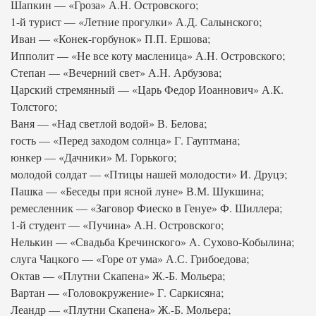
Шапкин — «Гроза» А.Н. Островского;
1-й турист — «Летние прогулки» А.Д. Салынского;
Иван — «Конек-горбунок» П.П. Ершова;
Ипполит — «Не все коту масленица» А.Н. Островского;
Степан — «Вечерний свет» А.Н. Арбузова;
Царский стремянный — «Царь Федор Иоаннович» А.К.
Толстого;
Ваня — «Над светлой водой» В. Белова;
гость — «Перед заходом солнца» Г. Гауптмана;
юнкер — «Дачники» М. Горького;
молодой солдат — «Птицы нашей молодости» И. Друцэ;
Пашка — «Беседы при ясной луне» В.М. Шукшина;
ремесленник — «Заговор Фиеско в Генуе» Ф. Шиллера;
1-й студент — «Пучина» А.Н. Островского;
Нелькин — «Свадьба Кречинского» А. Сухово-Кобылина;
слуга Чацкого — «Горе от ума» А.С. Грибоедова;
Октав — «Плутни Скапена» Ж.-Б. Мольера;
Вартан — «Головокружение» Г. Саркисяна;
Леандр — «Плутни Скапена» Ж.-Б. Мольера;