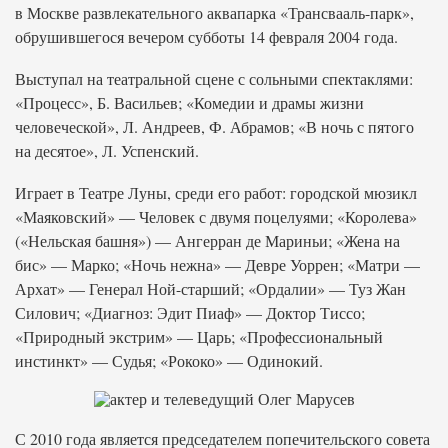
в Москве развлекательного аквапарка «Трансвааль-парк»,
обрушившегося вечером субботы 14 февраля 2004 года.
Выступал на театральной сцене с сольными спектаклями:
«Процесс», Б. Васильев; «Комедии и драмы жизни
человеческой», Л. Андреев, Ф. Абрамов; «В ночь с пятого
на десятое», Л. Успенский.
Играет в Театре Луны, среди его работ: городской мюзикл
«Маяковский» — Человек с двумя поцелуями; «Королева»
(«Нельская башня») — Ангерран де Мариньи; «Жена на
бис» — Марко; «Ночь нежна» — Девре Уоррен; «Матри —
Архат» — Генерал Ной-старший; «Ордалии» — Туз Жан
Силович; «Диагноз: Эдит Пиаф» — Доктор Тиссо;
«Природный экстрим» — Царь; «Профессиональный
инстинкт» — Судья; «Рококо» — Одинокий.
С 2010 года является председателем попечительского совета