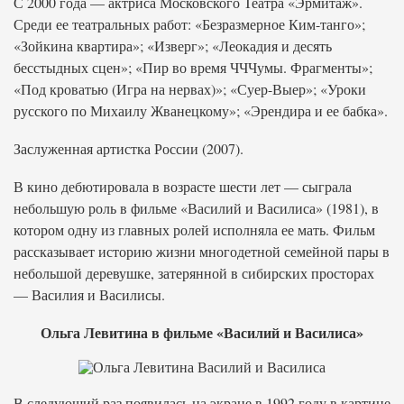
С 2000 года — актриса Московского Театра «Эрмитаж».
Среди ее театральных работ: «Безразмерное Ким-танго»;
«Зойкина квартира»; «Изверг»; «Леокадия и десять
бесстыдных сцен»; «Пир во время ЧЧЧумы. Фрагменты»;
«Под кроватью (Игра на нервах)»; «Суер-Выер»; «Уроки
русского по Михаилу Жванецкому»; «Эрендира и ее бабка».
Заслуженная артистка России (2007).
В кино дебютировала в возрасте шести лет — сыграла
небольшую роль в фильме «Василий и Василиса» (1981), в
котором одну из главных ролей исполняла ее мать. Фильм
рассказывает историю жизни многодетной семейной пары в
небольшой деревушке, затерянной в сибирских просторах
— Василия и Василисы.
Ольга Левитина в фильме «Василий и Василиса»
В следующий раз появилась на экране в 1992 году в картине