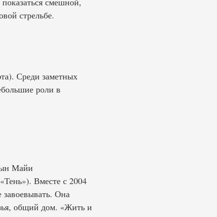
 показаться смешной,
овой стрельбе.
та). Среди заметных
ебольшие роли в
.
сын Майи
«Тень»). Вместе с 2004
 завоевывать. Она
зья, общий дом. «Жить и