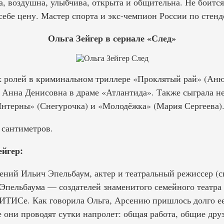
а, воздушна, улыбчива, открыта и общительна. Не боится
себе цену. Мастер спорта и экс-чемпион России по стенд
Ольга Зейгер в сериале «След»
х ролей в криминальном триллере «Проклятый рай» (Аню
 Анна Денисовна в драме «Атлантида». Также сыграла н
нтерны» (Снегурочка) и «Молодёжка» (Мария Сергеева)
 сантиметров.
йгер:
ний Ильич Эпельбаум, актер и театральный режиссер (
Эпельбаума — создателей знаменитого семейного театра 
ГИТИСе. Как говорила Ольга, Арсению пришлось долго ее
е они проводят сутки напролет: общая работа, общие дру