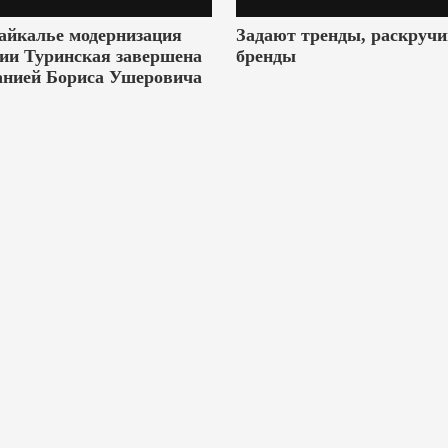
айкалье модернизация
Задают тренды, раскруч
ии Туринская завершена
бренды
анией Бориса Ушеровича