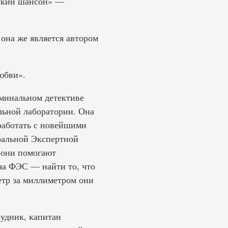
зский шансон» —
 она же является автором
юбви».
минальном детективе
льной лаборатории. Она
 работать с новейшими
ральной Экспертной
 они помогают
ча ФЭС — найти то, что
етр за миллиметром они
рудник, капитан