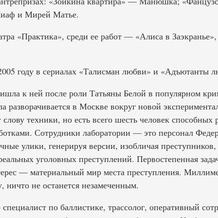
в антрепризах: «Зойкина квартира» — Манюшка; «Фанцу
Пиаф и Мирей Матье.
атра «Практика», среди ее работ — «Алиса в Заэкранье»,
2005 году в сериалах «Талисман любви» и «Адъютанты л
ишла к ней после роли Татьяны Белой в популярном кри
ла разворачивается в Москве вокруг новой эксперимента
 слову техники, но есть всего шесть человек способных
ботками. Сотрудники лаборатории — это персонал Феде
чные улики, генерируя версии, изобличая преступников,
реальных уголовных преступлений. Первостепенная зада
нтерес — материальный мир места преступления. Миллим
, ничто не останется незамеченным.
 специалист по баллистике, трассолог, оперативный сот