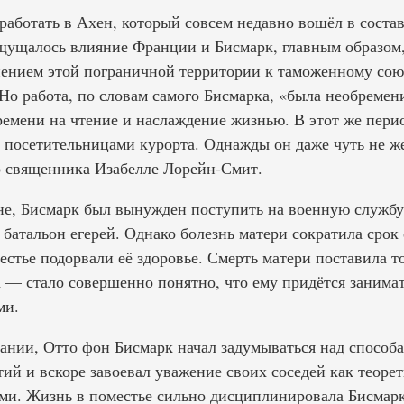
работать в Ахен, который совсем недавно вошёл в соста
щущалось влияние Франции и Бисмарк, главным образом,
ением этой пограничной территории к таможенному союз
Но работа, по словам самого Бисмарка, «была необремен
ремени на чтение и наслаждение жизнью. В этот же перио
посетительницами курорта. Однажды он даже чуть не ж
о священника Изабелле Лорейн-Смит.
не, Бисмарк был вынужден поступить на военную службу
 батальон егерей. Однако болезнь матери сократила срок 
местье подорвали её здоровье. Смерть матери поставила т
а — стало совершенно понятно, что ему придётся занима
ми.
нии, Отто фон Бисмарк начал задумываться над способ
ий и вскоре завоевал уважение своих соседей как теоре
ми. Жизнь в поместье сильно дисциплинировала Бисмарк