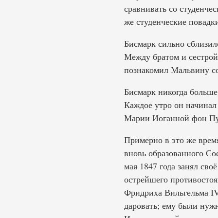
сравнивать со студенче
же студенческие повадки
Бисмарк сильно сблизилс
Между братом и сестрой 
познакомил Мальвину со
Бисмарк никогда больше
Каждое утро он начинал
Марии Иоганной фон Пут
Примерно в это же врем
вновь образованного Сое
мая 1847 года занял сво
острейшего противостоя
Фридриха Вильгельма IV
даровать; ему были нуж