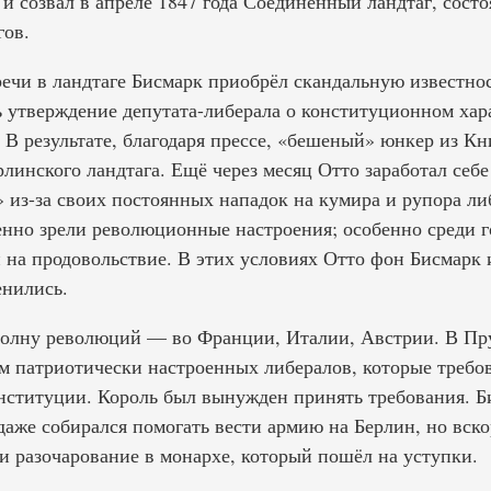
и созвал в апреле 1847 года Соединённый ландтаг, сост
гов.
ечи в ландтаге Бисмарк приобрёл скандальную известнос
ь утверждение депутата-либерала о конституционном хар
 В результате, благодаря прессе, «бешеный» юнкер из К
линского ландтага. Ещё через месяц Отто заработал себ
 из-за своих постоянных нападок на кумира и рупора ли
енно зрели революционные настроения; особенно среди г
 на продовольствие. В этих условиях Отто фон Бисмарк
нились.
волну революций — во Франции, Италии, Австрии. В Пр
м патриотически настроенных либералов, которые требо
нституции. Король был вынужден принять требования. Б
аже собирался помогать вести армию на Берлин, но вско
и разочарование в монархе, который пошёл на уступки.