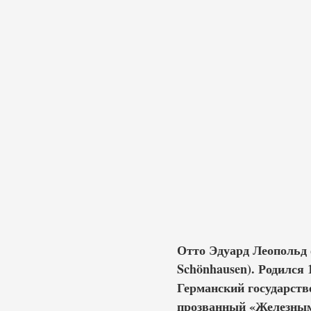
Отто Эдуард Леопольд 
Schönhausen). Родился 
Германский государств
прозванный «Железным