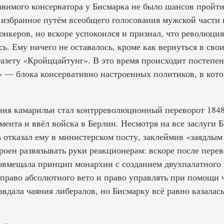
авимого консерватора у Бисмарка не было шансов пройти
 избранное путём всеобщего голосования мужской части 
нкеров, но вскоре успокоился и признал, что революция
сь. Ему ничего не оставалось, кроме как вернуться в свои
азету «Кройццайтунг». В это время происходит постепен
 — блока консервативно настроенных политиков, в кото
ия камарильи стал контрреволюционный переворот 1848 
мента и ввёл войска в Берлин. Несмотря на все заслуги 
ь отказал ему в министерском посту, заклеймив «заядлы
роен развязывать руки реакционерам: вскоре после пере
овмещала принцип монархии с созданием двухпалатного
й право абсолютного вето и право управлять при помощи 
авдала чаяния либералов, но Бисмарку всё равно казалас