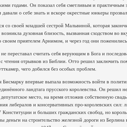
скими годами. Он показал себя сметливым и практичным 
 давали о себе знать и вскоре окрестные юнкеры прозва
я со своей младшей сестрой Мальвиной, которая закончи
возникла духовная близость, вызванная сходством во вк
 своим приятелем Арнимом, и через год они поженились
 не переставал считать себя верующим в Бога и последо
 с чтения отрывков из Библии. Отто решил заключить по
ткамер, чего добился без особых проблем.
я Бисмарку впервые выпала возможность войти в политик
динённого ландтага прусского королевства. Он решил не
ё депутатское место, на время отложив собственную свад
ния либералов и консервативных про-королевских сил: л
 Конституции и больших гражданских свобод, но король
ны деньги на строительство железной дороги из Берлина