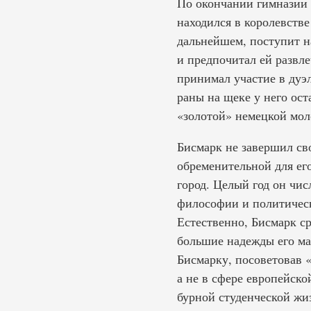
По окончании гимназии 
находился в королевстве
дальнейшем, поступит н
и предпочитал ей развле
принимал участие в дуэ
раны на щеке у него ост
«золотой» немецкой мол
Бисмарк не завершил св
обременительной для его
город. Целый год он чи
философии и политическ
Естественно, Бисмарк ср
большие надежды его ма
Бисмарку, посоветовав 
а не в сфере европейск
бурной студенческой жи