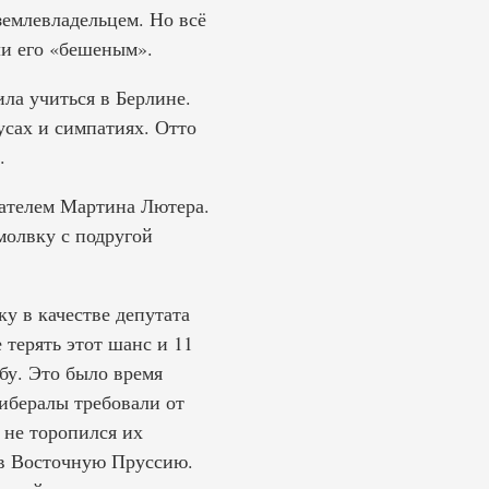
землевладельцем. Но всё
ли его «бешеным».
ла учиться в Берлине.
усах и симпатиях. Отто
.
вателем Мартина Лютера.
молвку с подругой
у в качестве депутата
 терять этот шанс и 11
ьбу. Это было время
ибералы требовали от
 не торопился их
 в Восточную Пруссию.