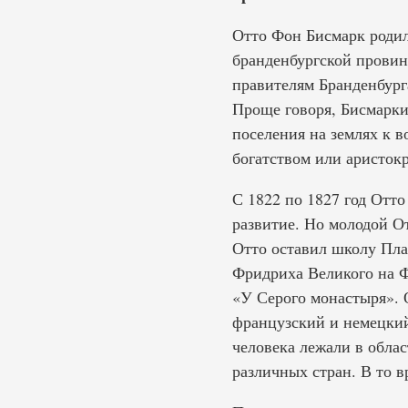
Отто Фон Бисмарк родил
бранденбургской провин
правителям Бранденбург
Проще говоря, Бисмарки
поселения на землях к 
богатством или аристок
С 1822 по 1827 год Отто
развитие. Но молодой От
Отто оставил школу Пла
Фридриха Великого на Ф
«У Серого монастыря». 
французский и немецкий
человека лежали в обла
различных стран. В то в