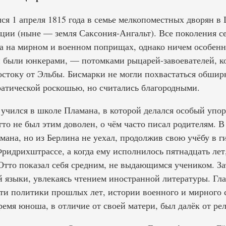
ся 1 апреля 1815 года в семье мелкопоместных дворян в 
ции (ныне — земля Саксония-Ангальт). Все поколения с
а на мирном и военном поприщах, однако ничем особенн
 были юнкерами, — потомками рыцарей-завоевателей, к
востоку от Эльбы. Бисмарки не могли похвастаться обши
ратической роскошью, но считались благородными.
 учился в школе Пламана, в которой делался особый упор
то не был этим доволен, о чём часто писал родителям. В
мана, но из Берлина не уехал, продолжив свою учёбу в 
ридрихштрассе, а когда ему исполнилось пятнадцать лет
Отто показал себя средним, не выдающимся учеником. За
 языки, увлекаясь чтением иностранной литературы. Гл
сти политики прошлых лет, истории военного и мирного 
ремя юноша, в отличие от своей матери, был далёк от ре