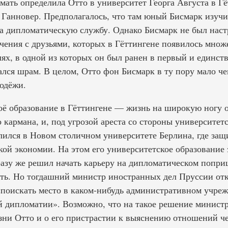
мать определила Отто в университет Георга Августа в Гё
 Ганновер. Предполагалось, что там юный Бисмарк изучит
а дипломатическую службу. Однако Бисмарк не был наст
чения с друзьями, которых в Гёттингене появилось множ
лях, в одной из которых он был ранен в первый и единст
ался шрам. В целом, Отто фон Бисмарк в ту пору мало че
одёжи.
оё образование в Гёттингене — жизнь на широкую ногу о
 кармана, и, под угрозой ареста со стороны университет
слился в Новом столичном университете Берлина, где за
ой экономии. На этом его университетское образование 
азу же решил начать карьеру на дипломатическом поприщ
ть. Но тогдашний министр иностранных дел Пруссии от
«поискать место в каком-нибудь административном учре
ой дипломатии». Возможно, что на такое решение минист
зни Отто и о его пристрастии к выяснению отношений че