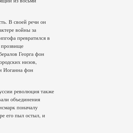
оящий из восьми
ть. В своей речи он
актере войны за
нипгофа превратился в
е прозвище
бералов Георга фон
ородских низов,
 и Иоганна фон
уссии революция также
вали объединения
исмарк поначалу
ре его пыл остыл, и