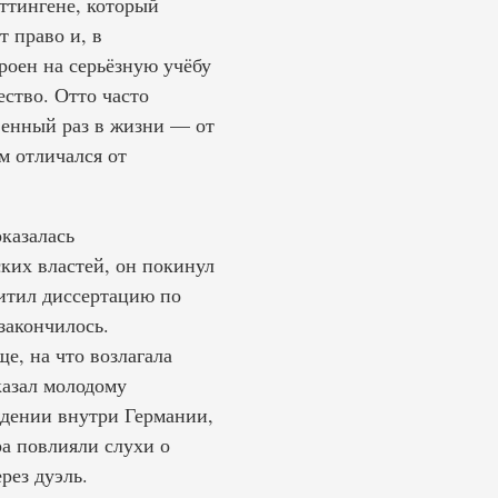
ттингене, который
 право и, в
роен на серьёзную учёбу
ество. Отто часто
венный раз в жизни — от
м отличался от
казалась
ских властей, он покинул
щитил диссертацию по
закончилось.
е, на что возлагала
казал молодому
ждении внутри Германии,
ра повлияли слухи о
рез дуэль.