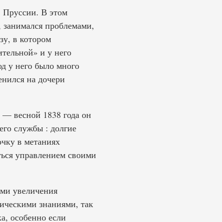
в Пруссии. В этом
 занимался проблемами,
у, в котором
ительной» и у него
д у него было много
енился на дочери
 — весной 1838 года он
его службы : долгие
очку в метаниях
ться управлением своими
ами увеличения
тическими знаниями, так
а, особенно если