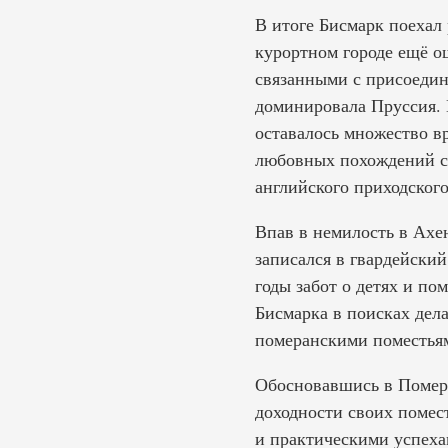
В итоге Бисмарк поехал 
курортном городе ещё о
связанными с присоедин
доминировала Пруссия. 
оставалось множество в
любовных похождений с 
английского приходског
Впав в немилость в Ахе
записался в гвардейский
годы забот о детях и по
Бисмарка в поисках дел
померанскими поместья
Обосновавшись в Помера
доходности своих помест
и практическими успеха