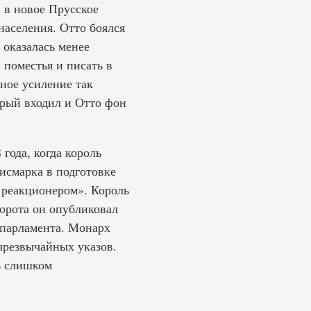
 в новое Прусское
населения. Отто боялся
 оказалась менее
 поместья и писать в
ное усиление так
рый входил и Отто фон
года, когда король
Бисмарка в подготовке
м реакционером». Король
ворота он опубликовал
 парламента. Монарх
чрезвычайных указов.
ь слишком