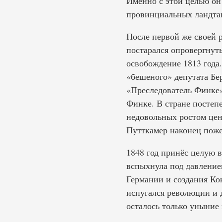
Именно с этой целью он 
провинциальных ландта
После первой же своей р
постарался опровергнут
освобождение 1813 года.
«бешеного» депутата Бер
«Преследователь Финке»
Финке. В стране постеп
недовольных ростом цен
Путткамер наконец поже
1848 год принёс целую 
вспыхнула под давление
Германии и создания Ко
испугался революции и д
осталось только уныние 