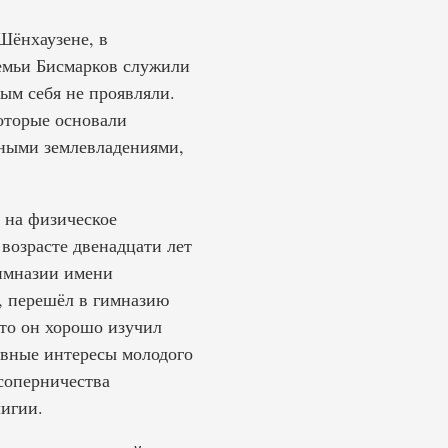
Шёнхаузене, в
емьи Бисмарков служили
ым себя не проявляли.
оторые основали
рными землевладениями,
 на физическое
 возрасте двенадцати лет
гимназии имени
, перешёл в гимназию
то он хорошо изучил
авные интересы молодого
соперничества
лигии.