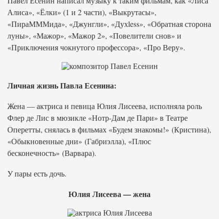
Павел Есенин написал музыку к таким фильмам, как «Лиса
Алиса», «Ёлки» (1 и 2 части), «Выкрутасы»,
«ПираМММида», «Джунгли», «Духless», «Обратная сторона
луны», «Мажор», «Мажор 2», «Повелители снов» и
«Приключения чокнутого профессора», «Про Веру».
Личная жизнь Павла Есенина:
Жена — актриса и певица Юлия Лисеева, исполняла роль
Флер де Лис в мюзикле «Нотр-Дам де Пари» в Театре
Оперетты, снялась в фильмах «Будем знакомы!» (Кристина),
«Обыкновенные дни» (Габриэлла), «Плюс
бесконечность» (Варвара).
У пары есть дочь.
Юлия Лисеева — жена