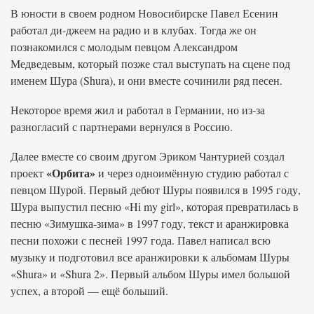
В юности в своем родном Новосибирске Павел Есенин
работал ди-джеем на радио и в клубах. Тогда же он
познакомился с молодым певцом Александром
Медведевым, который позже стал выступать на сцене под
именем Шура (Shura), и они вместе сочинили ряд песен.
Некоторое время жил и работал в Германии, но из-за
разногласий с партнерами вернулся в Россию.
Далее вместе со своим другом Эриком Чантурией создал
«Орбита»
проект
и через одноимённую студию работал с
певцом Шурой. Первый дебют Шуры появился в 1995 году,
Шура выпустил песню «Hi my girl», которая превратилась в
песню «Зимушка-зима» в 1997 году, текст и аранжировка
песни похожи с песней 1997 года. Павел написал всю
музыку и подготовил все аранжировки к альбомам Шуры
«Shura» и «Shura 2». Первый альбом Шуры имел большой
успех, а второй — ещё больший.