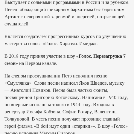
Выступает с сольными программами в России и за рубежом.
Певец, обладающий шикарным бархатным бас-баритоном.
Артист с невероятной харизмой и энергией, потрясающей
слушателей.
Является создателем прогрессивных курсов по улучшению
мастерства голоса «Голос. Харизма. Имидж».
«Голос. Перезагрузка 7
В 2018 году принял участие в шоу
сезон»
на Первом канале.
На слепом прослушивании Петр исполнил песню
«Смуглянка». Слова песни написал Яков Шведов, музыку
— Анатолий Новиков. Песня была частью сюиты,
посвященной Григорию Котовскому. Написана в 1940 году,
но впервые исполнена только в 1944 году. Входила в
репертуар Иосифа Кобзона, Софии Ротару, Валентины
Толкуновой. В честь песни получает прозвище главный
герой фильма «В бой идут одни «старики»». В шоу «Голос»
песню исполнял Максим Сидоров.