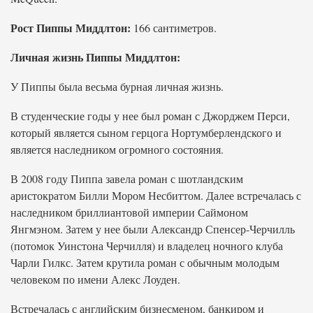
Рост Пиппы Миддлтон:
166 сантиметров.
Личная жизнь Пиппы Миддлтон:
У Пиппы была весьма бурная личная жизнь.
В студенческие годы у нее был роман с Джорджем Перси,
который является сыном герцога Нортумберлендского и
является наследником огромного состояния.
В 2008 году Пиппа завела роман с шотландским
аристократом Билли Мором Несбиттом. Далее встречалась с
наследником бриллиантовой империи Саймоном
Янгмэном. Затем у нее были Александр Спенсер-Черчилль
(потомок Уинстона Черчилля) и владелец ночного клуба
Чарли Гилкс. Затем крутила роман с обычным молодым
человеком по имени Алекс Лоуден.
Встречалась с английским бизнесменом, банкиром и