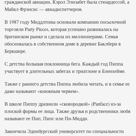
гражданской авиации, Кэрол Элизабет была стюардессой, а
Майкл Фрэнсис — авиадиспетчером.
В 1987 году Миддлтоны основали компанию посылочной
торговли Party Pieces, которая успешно развивалась на
британском рынке и сделала их миллионерами. Семья
обосновалась в собственном доме в деревне Баклбери в
Беркшире.
С детства большая поклонница бега. Каждый год Пиппа
участвует в длительных забегах и триатлоне в Бленхейме.
Также с раннего детства Пиппа любила читать, и в семье ее
даже называют «книжным червем».
В школе Пиппу дразнили «сковородкой» (Panface) из-за
плоской формы ее лица. Также друзья и родственники любя
называют ее Пип, Пипс или Пи-Мидди.
Закончила Эдинбургский университет по специальности