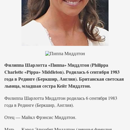
Филиппа Шарлотта «Пиппа» Миддлтон (Philippa
Charlotte «Pippa» Middleton). Родилась 6 сентября 1983
года в Рединге (Беркшир, Англия). Британская светская
львица, младшая сестра Кейт Миддлтон.
Филиппа Шарлотта Миддлтон родилась 6 сентября 1983
года в Рединге (Беркшир, Англия).
Отец — Майкл Фрэнсис Миддлтон.
Мать — Кэрол Элизабет Миддлтон (девичья фамилия —