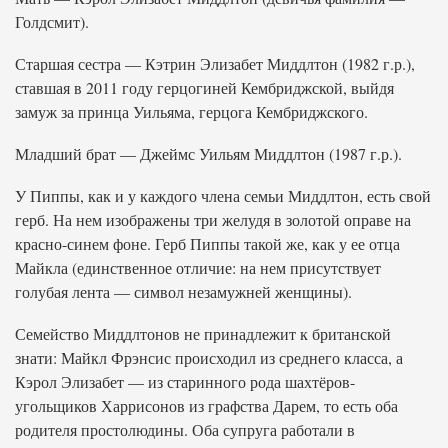
Голдсмит).
Старшая сестра — Кэтрин Элизабет Миддлтон (1982 г.р.),
ставшая в 2011 году герцогиней Кембриджской, выйдя
замуж за принца Уильяма, герцога Кембриджского.
Младший брат — Джеймс Уильям Миддлтон (1987 г.р.).
У Пиппы, как и у каждого члена семьи Миддлтон, есть свой
герб. На нем изображены три желудя в золотой оправе на
красно-синем фоне. Герб Пиппы такой же, как у ее отца
Майкла (единственное отличие: на нем присутствует
голубая лента — символ незамужней женщины).
Семейство Миддлтонов не принадлежит к британской
знати: Майкл Фрэнсис происходил из среднего класса, а
Кэрол Элизабет — из старинного рода шахтёров-
угольщиков Харрисонов из графства Дарем, то есть оба
родителя простолюдины. Оба супруга работали в